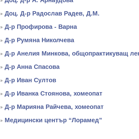
Доц. д-р А. Арнаудова
Доц. Д-р Радослав Радев, Д.М.
Д-р Профирова - Варна
Д-р Румяна Николчева
Д-р Анелия Минкова, общопрактикуващ ле
Д-р Анна Спасова
Д-р Иван Султов
Д-р Иванка Стоянова, хомеопат
Д-р Марияна Райчева, хомеопат
Медицински център “Лорамед”