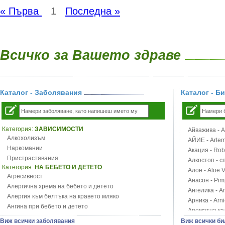
« Първа
1
Последна »
Всичко за Вашето здраве
Каталог - Заболявания
Каталог - Б
Категория:
ЗАВИСИМОСТИ
Айважива - Al
Алкохолизъм
АЙИЕ - Artemi
Наркомании
Акация - Rob
Пристрастявания
Алкостоп - с
Категория:
НА БЕБЕТО И ДЕТЕТО
Алое - Aloe 
Агресивност
Анасон - Pim
Алергична хрема на бебето и детето
Ангелика - An
Алергия към белтъка на кравето мляко
Арника - Arn
Ангина при бебето и детето
Ароматна кал
Анемия при бебето и детето
Арония - So
Виж всички заболявания
Виж всички би