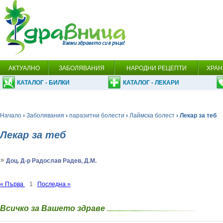
АКТУАЛНО
ЗАБОЛЯВАНИЯ
НАРОДНИ РЕЦЕПТИ
ХРАН
КАТАЛОГ - БИЛКИ
КАТАЛОГ - ЛЕКАРИ
Начало
›
Заболявания
›
паразитни болести
›
Лаймска болест
› Лекар за теб
Лекар за теб
Доц. Д-р Радослав Радев, Д.М.
« Първа
1
Последна »
Всичко за Вашето здраве