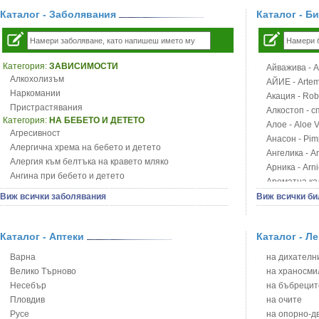
Каталог - Заболявания
Каталог - Б
Категория:
ЗАВИСИМОСТИ
Айважива - Al
Алкохолизъм
АЙИЕ - Artemi
Наркомании
Акация - Rob
Пристрастявания
Алкостоп - с
Категория:
НА БЕБЕТО И ДЕТЕТО
Алое - Aloe 
Агресивност
Анасон - Pim
Алергична хрема на бебето и детето
Ангелика - An
Алергия към белтъка на кравето мляко
Арника - Arn
Ангина при бебето и детето
Ароматна кал
Анемия при бебето и детето
Арония - So
Виж всички заболявания
Виж всички би
Апетит - пълни деца
Бабини зъби -
Аромотерапия и децата
Билки за ба
Безапетитие при бебето и детето
Каталог - Аптеки
Каталог - Л
Блатен аир -
Бронхиална астма при бебето и детето
Блатен тъжни
Варна
на дихателни
Бронхит и пневмония при деца
Блян
Велико Търново
на храносми
Варицела
Бобови шушул
Несебър
на бъбрецит
Висока температура на бебето и детето
Божур - Paeo
Пловдив
на очите
Възпаление на ушите на бебето и детето
Борови връхче
Русе
на опорно-д
Глисти