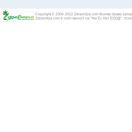
Жълт Смин - 
Белодробен абсцес
Жълта тинтяв
Белодробен емфизем
Зайча сянка -
Белодробна емболия и белодробен инфаркт
Copyright © 2006-2022 Zdravnitza.com Всички права запа
Здравец - Ge
Zdravnitza.com е собственост на "Ню Ес Нет ЕООД" :
Усло
Белодробна склероза
Златовръх - 
Болки в ушите
Змийски лапа
Бронхиектазии - разширение на бронхите
Змийско мляк
Бронхиолит
Зърнастец -
Бронхит
Иглика - Fl. 
Бронхопневмония
Изсипливче -
Възпаление на тъпанчето
Исиот - Zingib
Възпалено гърло
Исландски ли
Задавяне с чуждо тяло
Исоп - Hyssop
Кашлица
Калина - Vib
Кръвоизлив от носа
Калоферче -
Ларингит
Каменоломка 
Мениеров синдром
Камшик - Agr
Моноцитна ангина
Карамфил - E
Плеврит
Кафяво морск
Саркоидоза
Кисел трън - 
Сенна хрема
Клинавче /орл
Синуит
Коило - Stipa
Сърбеж в ушите
Комунига - Me
Трахеит