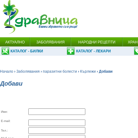
АКТУАЛНО
ЗАБОЛЯВАНИЯ
НАРОДНИ РЕЦЕПТИ
ХРАН
КАТАЛОГ - БИЛКИ
КАТАЛОГ - ЛЕКАРИ
Начало
›
Заболявания
›
паразитни болести
›
Кърлежи
› Добави
Добави
Име:
E-mail:
Тел.: