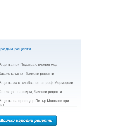
ародни рецепти
Рецепта при Подагра с пчелен мед
Високо кръвно - билкови рецепти
Рецепта за отслабване на проф. Мермерски
Кашлица – народни, билкови рецепти
Рецепта на проф. д-р Петър Манолов при
лит