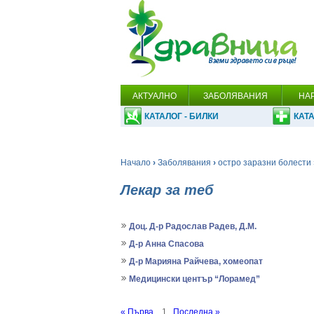
АКТУАЛНО
ЗАБОЛЯВАНИЯ
НА
КАТАЛОГ - БИЛКИ
КАТА
Начало
›
Заболявания
›
остро заразни болести
Лекар за теб
Доц. Д-р Радослав Радев, Д.М.
Д-р Анна Спасова
Д-р Марияна Райчева, хомеопат
Медицински център “Лорамед”
« Първа
1
Последна »