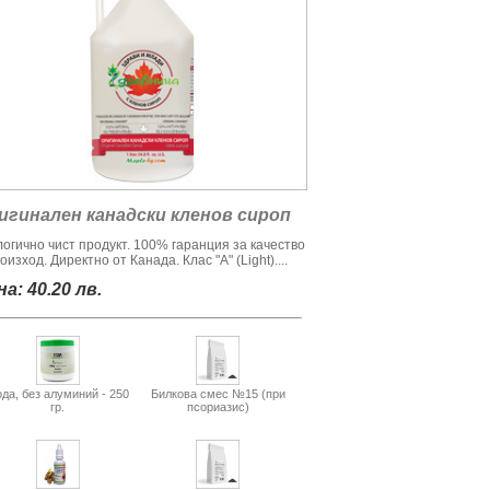
игинален канадски кленов сироп
логично чист продукт. 100% гаранция за качество
оизход. Директно от Канада. Клас "А" (Light)....
а: 40.20 лв.
да, без алуминий - 250
Билкова смес №15 (при
гр.
псориазис)