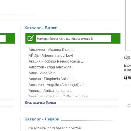
Каталог - Билки
Айважива - Alcanna tinctoria
АЙИЕ - Artemisia argyi Levl
Ор
Акация - Robinia Pseudoacacia L.
Еко
Алкостоп - спри алкохола!
и пр
Алое - Aloe Vera
Цен
Анасон - Pimpinela Anisum L.
Ангелика - Angelica Archangelica L.
Арника - Arnica montana L.
Ароматна кализия - Callisia Fragans
Арония - Sorbus melanocorpa
Виж всички билки
Со
Бабини зъби - Tribulus terrestris
Билки за бани при хемороиди
Каталог - Лекари
Блатен аир - Acorus calamus L.
Блатен тъжник - Spirea ulmaria L.
на дихателните органи и слуха