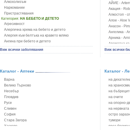
Алкохолизъм
АЙИЕ - Artemi
Наркомании
Акация - Rob
Пристрастявания
Алкостоп - с
Категория:
НА БЕБЕТО И ДЕТЕТО
Алое - Aloe 
Агресивност
Анасон - Pim
Алергична хрема на бебето и детето
Ангелика - An
Алергия към белтъка на кравето мляко
Арника - Arn
Ангина при бебето и детето
Ароматна кал
Анемия при бебето и детето
Арония - So
Виж всички заболявания
Виж всички би
Апетит - пълни деца
Бабини зъби -
Аромотерапия и децата
Билки за ба
Безапетитие при бебето и детето
Блатен аир -
Бронхиална астма при бебето и детето
Каталог - Аптеки
Каталог - Л
Блатен тъжни
Бронхит и пневмония при деца
Блян
Варна
на дихателни
Варицела
Бобови шушул
Велико Търново
на храносми
Висока температура на бебето и детето
Божур - Paeo
Несебър
на бъбрецит
Възпаление на ушите на бебето и детето
Борови връхче
Пловдив
на очите
Глисти
Босилек - Oc
Русе
на опорно-д
Грижа за пъпа на новороденото
Брей - Tamu
Сливен
на нервната
Грип при бебето и детето
Брош - Rubia 
София
остро зараз
Гърч
Бръшлян - He
Стара Загора
тумори
Да отгледам и възпитам детето си
Бряст - Ulmu
Хасково
през бремен
Детска церебрална парализа