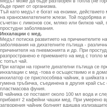
Медът може да бъде разтворен в топла (не гор
бъде приет от организма.
Тъй като медът е богат на ензими, действието
на храносмилателните жлези. Той подобрява и 
съчетан с лимонов сок, мляко или билков чай,
простудни заболявания.
Инхалации с мед.
Медът потиска развитието на причинителите на
заболявания на дихателните пътища - различн
причинителя на пневмонията и др. При просту
разпространено е приемането на мед с топло м
с топъл чай.
При катари на горните дихателни пътища се п
инхалации с мед -това е осъществимо и в дом
инхилатор се приспособява чайник, в шийката 
гумена тръбичка, съединена в другия край със
пластмасова фуния.
В чайника се поставят около 100 мл вода и сле
прибавят 2 кафейни чашки мед. При умерено вр
затворения чайник болният вдишва излизащите