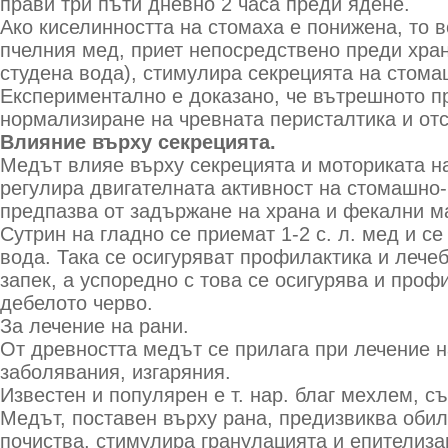
прави три пъти дневно 2 часа преди ядене.
Ако киселинността на стомаха е понижена, то 
пчелния мед, приет непосредствено преди хран
студена вода), стимулира секрецията на стома
Експериментално е доказано, че вътрешното п
нормализиране на чревната перисталтика и отс
Влияние върху секрецията.
Медът влияе върху секрецията и моториката на
регулира двигателната активност на стомашно-
предпазва от задържане на храна и фекални м
Сутрин на гладно се приемат 1-2 с. л. мед и с
вода. Така се осигуряват профилактика и лече
запек, а успоредно с това се осигурява и проф
дебелото черво.
За лечение на рани.
От древността медът се прилага при лечение н
заболявания, изгаряния.
Известен и популярен е т. нар. благ мехлем, 
Медът, поставен върху рана, предизвиква обил
почиства, стимулира гранулацията и епителиза