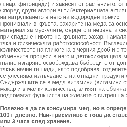
(т.нар. фитонциди) и зависят от растението, от
Според други автори антибактериалната актив
на натрупването в него на водороден прекис.
Проникнали в кръвта, захарите на меда са осн
материал за мускулите, сърцето и нервната сис
при спадане нивото на кръвната захар, намаля
така и физическата работоспособност. Въглехи
количеството на гликогена в черния дроб и с т
обменните процеси в него и детоксикиращата м
пълно изгаряне освобождава бъбреците от доп
такъв начин ги щади, като подобрява отделите
се улеснява излъчването на отпадни продукти 
Съдържащите се в меда витамини (витамини от г
макар и в малки количества, влияят на обмяна
подпомагат функцията на жлезите с вътрешна 
Полезно е да се консумира мед, но в опред
100 г дневно. Най-приемливо е това да став
или 3 часа след хранене.