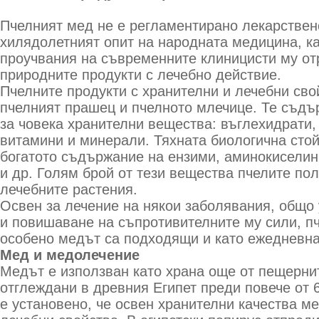
Пчелният мед не е регламентирано лекарствен
хилядолетният опит на народната медицина, ка
проучвания на съвременните клиницисти му от
природните продукти с лечебно действие.
Пчелните продукти с хранителни и лечебни сво
пчелният прашец и пчелното млечице. Те съдъ
за човека хранителни вещества: въглехидрати,
витамини и минерали. Тяхната биологична сто
богатото съдържание на ензими, аминокиселин
и др. Голям брой от тези вещества пчелите пол
лечебните растения.
Освен за лечение на някои заболявания, общо
и повишаване на съпротивителните му сили, пч
особено медът са подходящи и като ежедневна
Мед и медолечение
Медът е използван като храна още от пещернит
отглеждани в древния Египет преди повече от 
е установено, че освен хранителни качества м