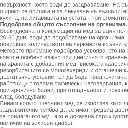
повърхност, което води до заздравяване. На с
широко се прилага и за лекуване на възпалите
кухина, на лигавицата на устата - при стоматити
Подобрява общото състояние на организма.
Всекидневната консумация на мед за един по-
20-30 дни, води до подобряване на организма 
повишава количеството на червените кръвни кл
Неговото приемане подобрява усвояването на 
което е особено важно при диетичното хранене
на храната с добавения мед, високата калорич
резорбиращите се монозахариди и органични к
достатъчно условие той да бъде предпочитана 
работници с големи физически натоварвания, к
при хронично болни, при отпадналост и през п
след боледуване.
Винаги когато пчелният мед се използва като л
задължително трябва да се имат предвид двет
за прилагането му - ако е доказана свръхчувст
наличие на захарен диабет.