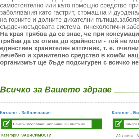
самостоятелно или като помощно средство при
заболявания като гастрит, стомашна и дуодена
на горните и долните дихателни пътища.забол
сърдечносъдовата система, гинекологични заб
На края трябва да се знае, че при консумац
трябва да се отива до крайности - той не мо
единствен хранителен източник, т. е. пчелн
лечебно и хранително средство в комби наци
организмът ще бъде подсигурен с всичко н
Всичко за Вашето здраве
Каталог - Заболявания
Каталог - Б
Категория:
ЗАВИСИМОСТИ
Айважива - Al