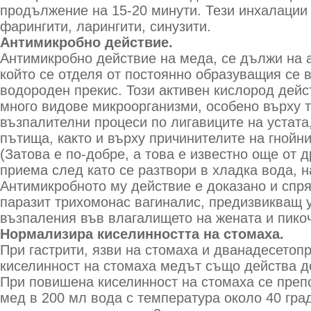
продължение на 15-20 минути. Тези инхалации 
фарингити, ларингити, синузити.
Антимикробно действие.
Антимикробно действие на меда, се дължи на 
който се отделя от постоянно образуващия се 
водороден прекис. Този активен кислород дей
много видове микроорганизми, особено върху т
възпалителни процеси по лигавиците на устата
пътища, както и върху причинителите на гнойни
(Затова е по-добре, а това е известно още от 
приема след като се разтвори в хладка вода, н
Антимикробното му действие е доказано и спр
паразит трихомонас вагиналис, предизвикващ 
възпаления във влагалището на жената и пико
Нормализира киселинността на стомаха.
При гастрити, язви на стомаха и дванадесетоп
киселинност на стомаха медът също действа д
При повишена киселинност на стомаха се преп
мед в 200 мл вода с температура около 40 гра