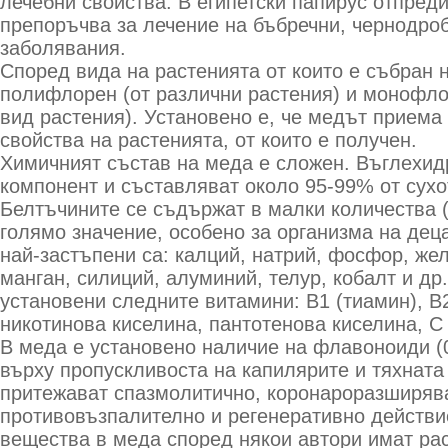
лечебни свойства. В египетски папирус отпреди
препоръчва за лечение на бъбречни, чернодро
заболявания.
Според вида на растенията от които е събран 
полифлорен (от различни растения) и монофло
вид растения). Установено е, че медът приема
свойства на растенията, от които е получен.
Химичният състав на меда е сложен. Въглехид
компонент и съставляват около 95-99% от сухо
Белтъчините се съдържат в малки количества (
голямо значение, особено за организма на дец
най-застъпени са: калций, натрий, фосфор, жел
манган, силиций, алуминий, телур, кобалт и др
установени следните витамини: В1 (тиамин), В
никотинова киселина, пантотенова киселина, С
В меда е установено наличие на флавоноиди (0
върху пропускливоста на капилярите и тяхната 
притежават спазмолитично, коронароразширяв
противовъзпалително и регенеративно действи
вещества в меда според някои автори имат ра