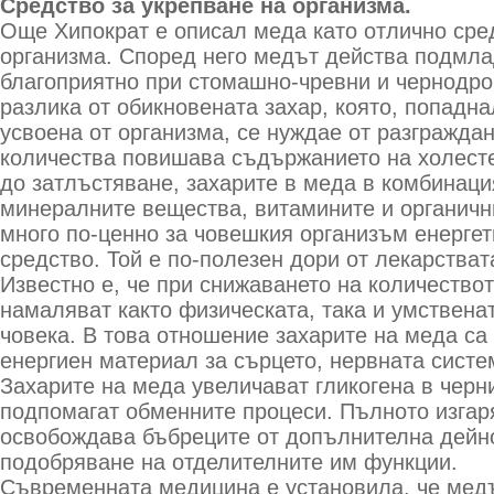
Средство за укрепване на организма.
Още Хипократ е описал меда като отлично сре
организма. Според него медът действа подмла
благоприятно при стомашно-чревни и чернодро
разлика от обикновената захар, която, попадна
усвоена от организма, се нуждае от разгражда
количества повишава съдържанието на холесте
до затлъстяване, захарите в меда в комбинаци
минералните вещества, витамините и органичн
много по-ценно за човешкия организъм енергет
средство. Той е по-полезен дори от лекарстват
Известно е, че при снижаването на количествот
намаляват както физическата, така и умствена
човека. В това отношение захарите на меда са
енергиен материал за сърцето, нервната систе
Захарите на меда увеличават гликогена в черни
подпомагат обменните процеси. Пълното изгар
освобождава бъбреците от допълнителна дейно
подобряване на отделителните им функции.
Съвременната медицина е установила, че медъ