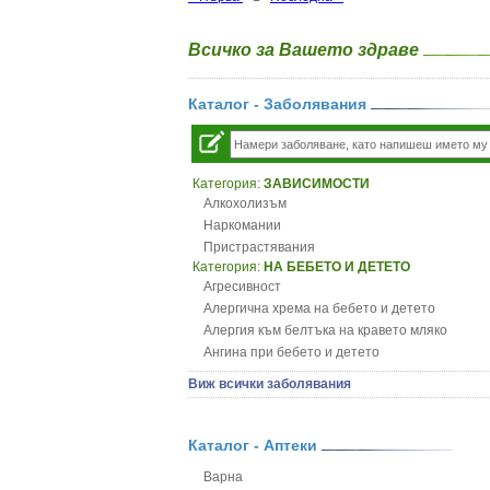
Всичко за Вашето здраве
Каталог - Заболявания
Категория:
ЗАВИСИМОСТИ
Алкохолизъм
Наркомании
Пристрастявания
Категория:
НА БЕБЕТО И ДЕТЕТО
Агресивност
Алергична хрема на бебето и детето
Алергия към белтъка на кравето мляко
Ангина при бебето и детето
Анемия при бебето и детето
Виж всички заболявания
Апетит - пълни деца
Аромотерапия и децата
Безапетитие при бебето и детето
Каталог - Аптеки
Бронхиална астма при бебето и детето
Варна
Бронхит и пневмония при деца