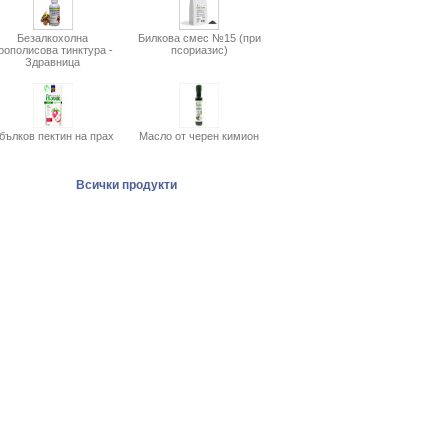
Безалкохолна
Билкова смес №15 (при
рополисова тинктура -
псориазис)
Здравница
бълков пектин на прах
Масло от черен кимион
Всички продукти