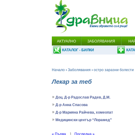
АКТУАЛНО
ЗАБОЛЯВАНИЯ
НА
КАТАЛОГ - БИЛКИ
КАТА
Начало
›
Заболявания
›
остро заразни болести
Лекар за теб
Доц. Д-р Радослав Радев, Д.М.
Д-р Анна Спасова
Д-р Марияна Райчева, хомеопат
Медицински център “Лорамед”
« Първа
1
Последна »