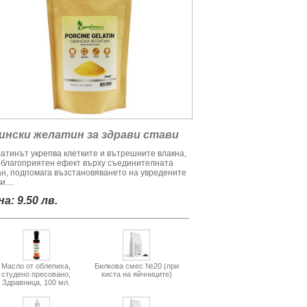
ински желатин за здрави стави
атинът укрепва клетките и вътрешните влакна,
 благоприятен ефект върху съединителната
ан, подпомага възстановяването на увредените
и....
а: 9.50 лв.
Масло от облепиха,
Билкова смес №20 (при
студено пресовано,
киста на яйчниците)
Здравница, 100 мл.