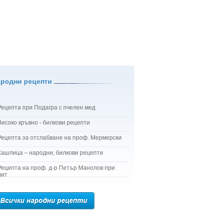
ародни рецепти
Рецепта при Подагра с пчелен мед
Високо кръвно - билкови рецепти
Рецепта за отслабване на проф. Мермерски
Кашлица – народни, билкови рецепти
Рецепта на проф. д-р Петър Манолов при
лит