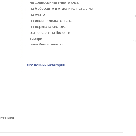
Блян
на храносмилателната с-ма
Бобови шушулки - Phaseolus Vulgaris L.
на бъбреците и отделителната с-ма
Божур - Paeonia Decora
на очите
п
Борови връхчета - Pinus sylvestris
на опорно-двигателната
Босилек - Ocimum Basillicum
на нервната система
Брей - Tamus Communis
остро заразни болести
Брош - Rubia tinctorum L.
тумори
Я
Бръшлян - Hedera helix L.
през бременността
Бряст - Ulmus
на сърцето и кръвоносните съдове
Бушменски отровен храст - Acokanthera oppositifolia
на устната кухина
Бял имел - Viscum album L.
сексуални проблеми
Виж всички категории
Бял оман - Inula Helenium L.
на половите органи
Бял Равнец - Achillea Millefolium L.
зависимости
Бял трън - Silybum Marianum L.
на жлезите с вътрешна секреция
Бяла бреза - Betula pendula
паразитни болести
Бяла върба - Salix Аlba
на бебето и детето
Великденче - Veronica
на кожата и венерически
Ветрогон - Eryngium Campestre
други
Вечнозелен кипарис
Вишна - Prunus cerasus L.
циев мед
Водна детелина - Menyanthes trifoliata L.
Водно Пипериче - Polygonum Hydropiper L.
Волски език - Asplenium scolopendrium