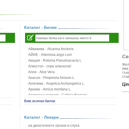
Каталог - Билки
Айважива - Alcanna tinctoria
АЙИЕ - Artemisia argyi Levl
Св
Акация - Robinia Pseudoacacia L.
Жел
Алкостоп - спри алкохола!
има
Алое - Aloe Vera
тък
став
Анасон - Pimpinela Anisum L.
Ангелика - Angelica Archangelica L.
Цен
Арника - Arnica montana L.
Ароматна кализия - Callisia Fragans
Арония - Sorbus melanocorpa
Виж всички билки
Бабини зъби - Tribulus terrestris
Билки за бани при хемороиди
Каталог - Лекари
Блатен аир - Acorus calamus L.
Блатен тъжник - Spirea ulmaria L.
на дихателните органи и слуха