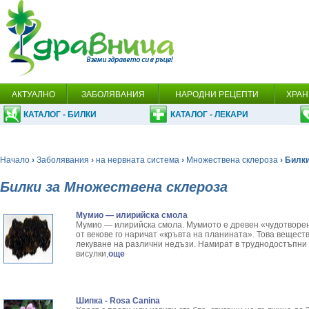
АКТУАЛНО
ЗАБОЛЯВАНИЯ
НАРОДНИ РЕЦЕПТИ
ХРАН
КАТАЛОГ - БИЛКИ
КАТАЛОГ - ЛЕКАРИ
Начало
›
Заболявания
›
на нервната система
›
Множествена склероза
› Билк
Билки за Множествена склероза
Мумио — илирийска смола
Мумио — илирийска смола. Мумиото е древен «чудотворен 
от векове го наричат «кръвта на планината». Това вещест
лекуване на различни недъзи. Намират в труднодостъпни з
висулки,
още
Шипка - Rosa Canina