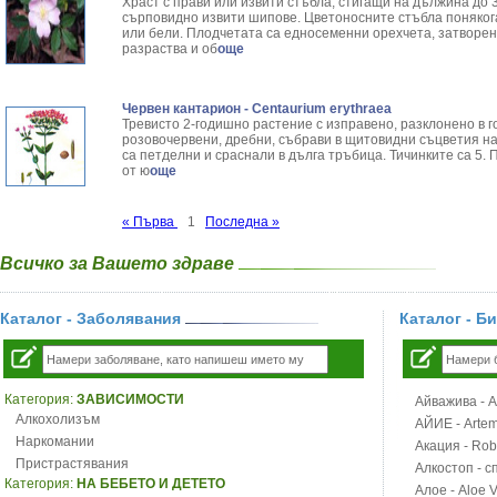
Храст с прави или извити стъбла, стигащи на дължина до 3
сърповидно извити шипове. Цветоносните стъбла понякога
или бели. Плодчетата са едносеменни орехчета, затворени
разраства и об
още
Червен кантарион - Centaurium erythraea
Тревисто 2-годишно растение с изправено, разклонено в г
розовочервени, дребни, събрави в щитовидни съцветия на
са петделни и сраснали в дълга тръбица. Тичинките са 5.
от ю
още
« Първа
1
Последна »
Всичко за Вашето здраве
Каталог - Заболявания
Каталог - Б
Категория:
ЗАВИСИМОСТИ
Айважива - Al
Алкохолизъм
АЙИЕ - Artemi
Наркомании
Акация - Rob
Пристрастявания
Алкостоп - с
Категория:
НА БЕБЕТО И ДЕТЕТО
Алое - Aloe 