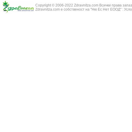
Зайча сянка -
Белодробна емболия и белодробен инфаркт
Copyright © 2006-2022 Zdravnitza.com Всички права запа
Здравец - Ge
Zdravnitza.com е собственост на "Ню Ес Нет ЕООД" :
Усло
Белодробна склероза
Златовръх - 
Болки в ушите
Змийски лапа
Бронхиектазии - разширение на бронхите
Змийско мляк
Бронхиолит
Зърнастец -
Бронхит
Иглика - Fl. 
Бронхопневмония
Изсипливче -
Възпаление на тъпанчето
Исиот - Zingib
Възпалено гърло
Исландски ли
Задавяне с чуждо тяло
Исоп - Hyssop
Кашлица
Калина - Vib
Кръвоизлив от носа
Калоферче -
Ларингит
Каменоломка 
Мениеров синдром
Камшик - Agr
Моноцитна ангина
Карамфил - E
Плеврит
Кафяво морск
Саркоидоза
Кисел трън - 
Сенна хрема
Клинавче /орл
Синуит
Коило - Stipa
Сърбеж в ушите
Комунига - Me
Трахеит
Коноп - Canna
Туберкулоза