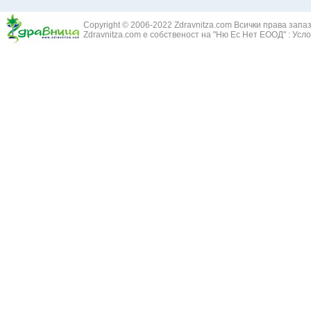
Златовръх - 
Болки в ушите
Змийски лапа
Бронхиектазии - разширение на бронхите
Copyright © 2006-2022 Zdravnitza.com Всички права запа
Змийско мляк
Бронхиолит
Zdravnitza.com е собственост на "Ню Ес Нет ЕООД" :
Усло
Зърнастец -
Бронхит
Иглика - Fl. 
Бронхопневмония
Изсипливче -
Възпаление на тъпанчето
Исиот - Zingib
Възпалено гърло
Исландски ли
Задавяне с чуждо тяло
Исоп - Hyssop
Кашлица
Калина - Vib
Кръвоизлив от носа
Калоферче -
Ларингит
Каменоломка 
Мениеров синдром
Камшик - Agr
Моноцитна ангина
Карамфил - E
Плеврит
Кафяво морск
Саркоидоза
Кисел трън - 
Сенна хрема
Клинавче /орл
Синуит
Коило - Stipa
Сърбеж в ушите
Комунига - Me
Трахеит
Коноп - Canna
Туберкулоза
Конски кесте
Фарингит
Копитник - A
Хрема
Коприва - Urt
Категория:
НА ЖЛЕЗИТЕ С ВЪТРЕШНА СЕКРЕЦИЯ