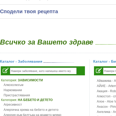
Сподели твоя рецепта
Всичко за Вашето здраве
Каталог - Заболявания
Каталог - Б
Категория:
ЗАВИСИМОСТИ
Айважива - Al
Алкохолизъм
АЙИЕ - Artemi
Наркомании
Акация - Rob
Пристрастявания
Алкостоп - с
Категория:
НА БЕБЕТО И ДЕТЕТО
Алое - Aloe 
Агресивност
Анасон - Pim
Алергична хрема на бебето и детето
Ангелика - An
Алергия към белтъка на кравето мляко