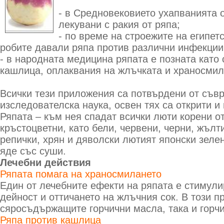
- в Средновековието ухапванията 
лекувани с ракия от ряпа;
- по време на строежите на египет
робите давали ряпа против различни инфекции
- в народната медицина ряпата е позната като
кашлица, оплаквания на жлъчката и храносмил
Всички тези приложения са потвърдени от съв
изследователска наука, освен тях са открити и
Ряпата – към нея спадат всички люти корени о
кръстоцветни, като бели, червени, черни, жълти
репички, хрян и дяволски лютият японски зелен
яде със суши.
Лечебни действия
Ряпата помага на храносмилането
Един от лечебните ефекти на ряпата е стимул
дейност и оттичането на жлъчния сок. В този п
сяросъдържащите горчични масла, така и горч
Ряпа против кашлица