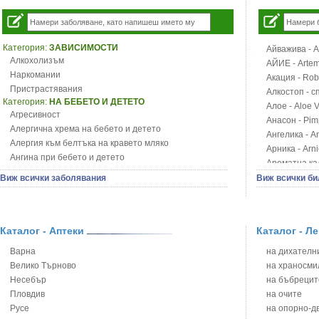
Категория:
ЗАВИСИМОСТИ
Айважива - Al
Алкохолизъм
АЙИЕ - Artemi
Наркомании
Акация - Rob
Пристрастявания
Алкостоп - с
Категория:
НА БЕБЕТО И ДЕТЕТО
Алое - Aloe 
Агресивност
Анасон - Pim
Алергична хрема на бебето и детето
Ангелика - An
Алергия към белтъка на кравето мляко
Арника - Arn
Ангина при бебето и детето
Ароматна кал
Анемия при бебето и детето
Арония - So
Виж всички заболявания
Виж всички би
Апетит - пълни деца
Бабини зъби -
Аромотерапия и децата
Билки за ба
Безапетитие при бебето и детето
Блатен аир -
Бронхиална астма при бебето и детето
Каталог - Аптеки
Каталог - Л
Блатен тъжни
Бронхит и пневмония при деца
Блян
Варна
на дихателни
Варицела
Бобови шушул
Велико Търново
на храносми
Висока температура на бебето и детето
Божур - Paeo
Несебър
на бъбрецит
Възпаление на ушите на бебето и детето
Борови връхче
Пловдив
на очите
Глисти
Босилек - Oc
Русе
на опорно-д
Грижа за пъпа на новороденото