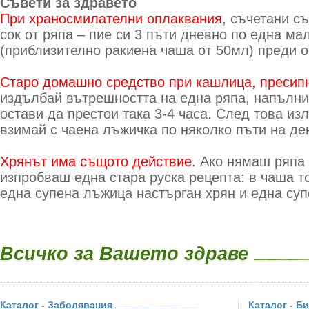
Съвети за здравето
При храносмилателни оплаквания
, съчетани с
сок от ряпа – пие си 3 пъти дневно по една ма
(приблизително ракиена чаша от 50мл) преди о
Старо домашно средство при кашлица, пресипн
издълбай вътрешността на една ряпа, напълни 
остави да престои така 3-4 часа. След това из
взимай с чаена лъжичка по няколко пъти на де
Хрянът има същото действие.
Ако нямаш ряпа 
изпробваш една стара руска рецепта: в чаша т
една супена лъжица настърган хрян и една су
Всичко за Вашето здраве
Каталог - Заболявания
Каталог - Б