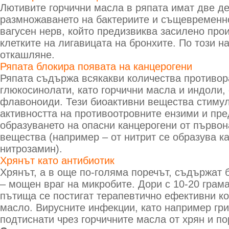
Лютивите горчични масла в ряпата имат две де
размножаването на бактериите и същевременно
вагусен нерв, който предизвиква засилено прои
клетките на лигавицата на бронхите. По този н
откашляне.
Ряпата блокира появата на канцерогени
Ряпата съдържа всякакви количества противор
глюкосинолати, като горчични масла и индоли,
флавоноиди. Тези биоактивни вещества стимул
активността на противоотровните ензими и пр
образуването на опасни канцерогени от първо
вещества (например – от нитрит се образува к
нитрозамин).
Хрянът като антибиотик
Хрянът, а в още по-голяма поречът, съдържат 
– мощен враг на микробите. Дори с 10-20 грама
пътища се постигат терапевтично ефективни ко
масло. Вирусните инфекции, като например гри
подтиснати чрез горчичните масла от хрян и по