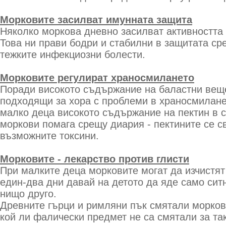
Морковите засилват имунната защита
Няколко моркова дневно засилват активността
Това ни прави бодри и стабилни в защитата ср
тежките инфекциозни болести.
Морковите регулират храносмилането
Поради високото съдържание на баластни вещ
подходящи за хора с проблеми в храносмилане
малко деца високото съдържание на пектин в с
моркови помага срещу диария - пектините се с
възможните токсини.
Морковите - лекарство против глисти
При малките деца морковите могат да изчистят 
един-два дни давай на детото да яде само сит
нищо друго.
Древните гърци и римляни пък смятали морков
кой ли фалически предмет не са смятали за так