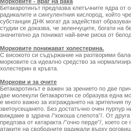
Морковите - враг на рака
Бетакаротинът предпазва клетъчните ядра от о
радикалите и сингулентния кислород, който чр
субстанция ДНК могат да задействат образуван
студии се доказва, че зеленчуците, богати на б
значително да понижат най-вече риска от бело
Морковите понижават холестерина.
С високото си съдържание на разтворими бала
морковите са идеално средство за нормализир
холестерин в кръвта.
Моркови и за очите
Бетакаротинът е важен за зрението по две прич
две молекули бетакаротин се образува една мо
е много важно за изграждането на зрителния пур
зветоусещането. Без достатъчно очен пурпур н
виждаме в здрача /"кокоша слепота"/. От друга
предпзва от катаракта /"очно перде"/, което се
атаките на свободните радикали върху роговиц