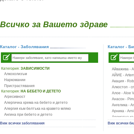
Всичко за Вашето здраве
Каталог - Заболявания
Каталог - Б
Категория:
ЗАВИСИМОСТИ
Айважива - Al
Алкохолизъм
АЙИЕ - Artemi
Наркомании
Акация - Rob
Пристрастявания
Алкостоп - с
Категория:
НА БЕБЕТО И ДЕТЕТО
Алое - Aloe 
Агресивност
Анасон - Pim
Алергична хрема на бебето и детето
Ангелика - An
Алергия към белтъка на кравето мляко
Арника - Arn
Ангина при бебето и детето
Ароматна кал
Анемия при бебето и детето
Арония - So
Виж всички заболявания
Виж всички би
Апетит - пълни деца
Бабини зъби -
Аромотерапия и децата