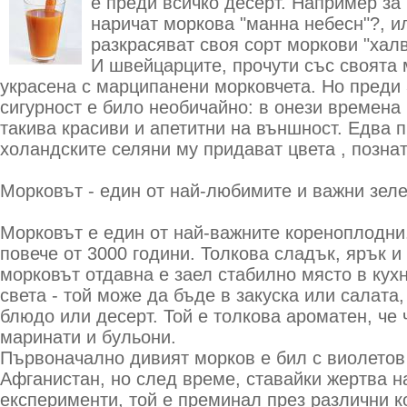
е преди всичко десерт. Например за
наричат моркова "манна небесн"?, ил
разкрасяват своя сорт моркови "хал
И швейцарците, прочути със своята 
украсена с марципанени морковчета. Но преди 
сигурност е било необичайно: в онези времена
такива красиви и апетитни на външност. Едва п
холандските селяни му придават цвета , познат
Морковът - един от най-любимите и важни зеле
Mорковът е един от най-важните кореноплодни.
повече от 3000 години. Толкова сладък, ярък и 
морковът отдавна е заел стабилно място в кух
света - той може да бъде в закуска или салата,
блюдо или десерт. Той е толкова ароматен, че 
маринати и бульони.
Първоначално дивият морков е бил с виолетов
Афганистан, но след време, ставайки жертва н
експерименти, той е преминал през различни к