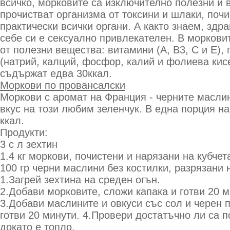
всичко, морковите са изключително полезни и в
прочистват организма от токсини и шлаки, поч
практически всички органи. А както знаем, здр
себе си е сексуално привлекателен. В моркови
от полезни вещества: витамини (А, В3, С и Е)
(натрий, калций, фосфор, калий и фолиева кисе
съдържат едва 30ккал.
Моркови по провансалски
Моркови с аромат на Франция - черните масли
вкус на този любим зеленчук. В една порция н
ккал.
Продукти:
3 с л зехтин
1.4 кг моркови, почистени и нарязани на кубчет
100 гр черни маслини без костилки, разрязани 
1.Загрей зехтина на среден огън.
2.Добави морковите, сложи капака и готви 20 м
3.Добави маслините и овкуси със сол и черен 
готви 20 минути. 4.Провери достатъчно ли са 
докато е топло.