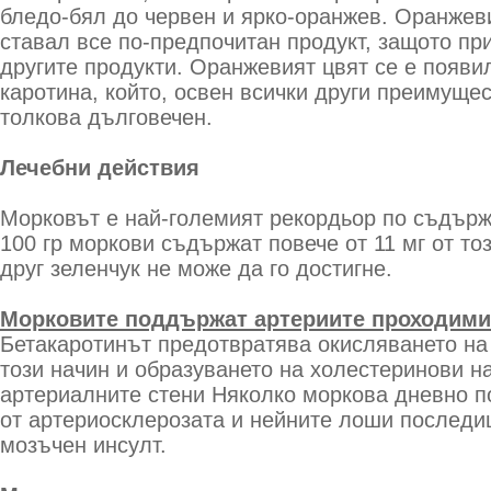
бледо-бял до червен и ярко-оранжев. Оранжев
ставал все по-предпочитан продукт, защото пр
другите продукти. Оранжевият цвят се е появи
каротина, който, освен всички други преимуще
толкова дълговечен.
Лечебни действия
Морковът е най-големият рекордьор по съдърж
100 гр моркови съдържат повече от 11 мг от то
друг зеленчук не може да го достигне.
Морковите поддържат артериите проходими
Бетакаротинът предотвратява окисляването на 
този начин и образуването на холестеринови на
артериалните стени Няколко моркова дневно п
от артериосклерозата и нейните лоши последи
мозъчен инсулт.