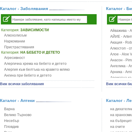
Каталог - Заболявания
Каталог - Б
Категория:
ЗАВИСИМОСТИ
Айважива - Al
Алкохолизъм
АЙИЕ - Artemi
Наркомании
Акация - Rob
Пристрастявания
Алкостоп - с
Категория:
НА БЕБЕТО И ДЕТЕТО
Алое - Aloe 
Агресивност
Анасон - Pim
Алергична хрема на бебето и детето
Ангелика - An
Алергия към белтъка на кравето мляко
Арника - Arn
Ангина при бебето и детето
Ароматна кал
Анемия при бебето и детето
Арония - So
Виж всички заболявания
Виж всички би
Апетит - пълни деца
Бабини зъби -
Аромотерапия и децата
Билки за ба
Безапетитие при бебето и детето
Каталог - Аптеки
Каталог - Л
Блатен аир -
Бронхиална астма при бебето и детето
Блатен тъжни
Варна
на дихателни
Бронхит и пневмония при деца
Блян
Велико Търново
на храносми
Варицела
Бобови шушул
Несебър
на бъбрецит
Висока температура на бебето и детето
Божур - Paeo
Пловдив
на очите
Възпаление на ушите на бебето и детето
Борови връхче