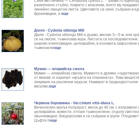
Синя метличина — Centaurea суanus L. - Тревисто едногоди
разклонено стъбло, покрито с власинки, които му придават
линейно ланцетни листа. Цветовете са сини, събрани в е
фуниевидни, а
още
Дюля - Cydonia oblonga Mill
Дюля - Cydonia oblonga Mill е дърво, високо 3—5 м, или х
се на люспи, тъмносива кора. Листата са последователни,
широко елипсо­видни, целокрайни, в основата закръглени 
тъмнозеле
още
Мумио — илирийска смола
Мумио — илирийска смола. Мумиото е древен «чудотворен 
от векове го наричат «кръвта на планината». Това вещест
лекуване на различни недъзи. Намират в труднодостъпни з
висулки,
още
Червена боровинка - Vaccinium vitis-idaea L.
Вечнозелен малък полухраст, висок до 40 см, с изправено 
целокрайни, кожести, отгоре тъмнозелени, отдолу светло
звънчевидни, бледорозови и са събрани в групи. Плодовет
Цъфти п
още