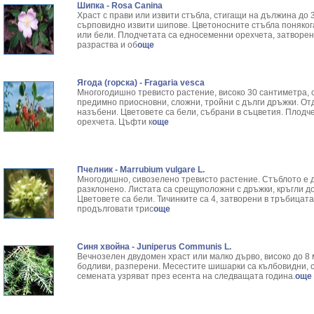
Шипка - Rosa Canina
Храст с прави или извити стъбла, стигащи на дължина до 3
сърповидно извити шипове. Цветоносните стъбла понякога
или бели. Плодчетата са едносеменни орехчета, затворени
разраства и об
още
Ягода (горска) - Fragaria vesca
Многогодишно тревисто растение, високо 30 сантиметра, 
предимно приосновни, сложни, тройни с дълги дръжки. От
назъбени. Цветовете са бели, събрани в съцветия. Плодч
орехчета. Цъфти к
още
Пчелник - Marrubium vulgare L.
Многодишно, сивозелено тревисто растение. Стъблото е д
разклонено. Листата са срещуположни с дръжки, кръгли д
Цветовете са бели. Тичинките са 4, затворени в тръбицата
продълговати трис
още
Синя хвойна - Juniperus Communis L.
Вечнозелен двудомен храст или малко дърво, високо до 8 м
бодливи, разперени. Месестите шишарки са кълбовидни, 
семената узряват през есента на следващата година.
още