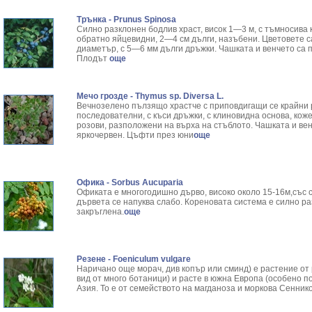
Трънка - Prunus Spinosa
Силно разклонен бодлив храст, висок 1—3 м, с тъмносива 
обратно яйцевидни, 2—4 см дълги, назъбени. Цветовете са
диаметър, с 5—6 мм дълги дръжки. Чашката и венчето са п
Плодът
още
Мечо грозде - Thymus sp. Diversa L.
Вечнозелено пълзящо храстче с приповдигащи се крайни 
последователни, с къси дръжки, с клиновидна основа, кож
розови, разположени на върха на стъблото. Чашката и ве
яркочервен. Цъфти през юни
още
Офика - Sorbus Aucuparia
Офиката е многогодишно дърво, високо около 15-16м,със си
дървета се напуква слабо. Кореновата система е силно р
закръглена.
още
Резене - Foeniculum vulgare
Наричано още морач, див копър или сминд) е растение от
вид от много ботаници) и расте в южна Европа (особено 
Азия. То е от семейството на магданоза и моркова Сенник