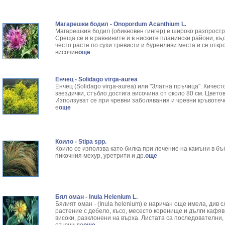
Магарешки бодил - Onopordum Acanthium L.
Магарешкия бодил (обикновен гингер) е широко разпрост
Среща се и в равнините и в ниските планински райони, къде
често расте по сухи тревисти и буренливи места и се отк
височин
още
Енчец - Solidago virga-aurea
Енчец (Solidago virga-aurea) или "Златна пръчица". Кичес
звездички, стъбло достига височина от около 80 см. Цвето
Използуват се при чревни заболявания и чревни кръвотеч
е
още
Коило - Stipa spp.
Коило се използва като билка при лечение на камъни в бъ
пикочния мехур, уретрити и др.
още
Бял оман - Inula Helenium L.
Бялият оман - (Inula helenium) е наричан още имела, див
растение с дебело, късо, месесто коренище и дълги кафяв
високи, разклонени на върха. Листата са последователни,