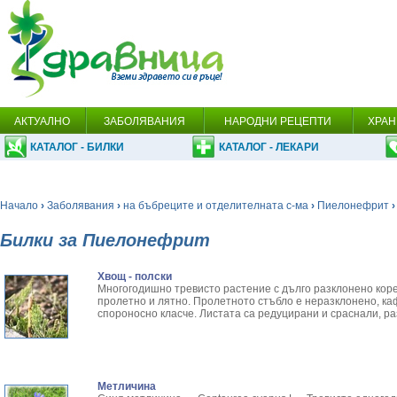
АКТУАЛНО
ЗАБОЛЯВАНИЯ
НАРОДНИ РЕЦЕПТИ
ХРАН
КАТАЛОГ - БИЛКИ
КАТАЛОГ - ЛЕКАРИ
Начало
›
Заболявания
›
на бъбреците и отделителната с-ма
›
Пиелонефрит
›
Билки за Пиелонефрит
Хвощ - полски
Многогодишно тревисто растение с дълго разклонено кор
пролетно и лятно. Пролетното стъбло е неразклонено, к
спороносно класче. Листата са редуцирани и сраснали, р
Метличина