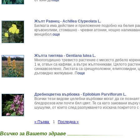
от юни до
още
Жълт Равнец - Achillea Clypeolata L.
Билката има действие и приложение подобно на белия ра
кръвоизливи, стомашно - чревни атонии, нощно напикаван
венцебол.
още
Жълта тинтява - Gentiana Iutea L.
Многогодишно тревисто растение с месесто дебело корен
1 м, отвън са кафяви, а вътре жълтеникави. Цялото растени
синкавозелено. Листата са срещуположни, елипсовидни, 
дъговидно жилкуване. П
още
Дребноцветна върбовка - Epilobium Parviflorum L.
Всички тези видове целебни върбовки могат да се познаят
бледорозов или почти бял цвят. Те са като заковани върх
шушулки, от които след разпукването изскача покритото с 
« Първа
1
Последна »
Всичко за Вашето здраве