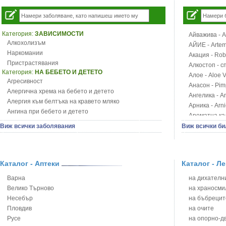
Категория:
ЗАВИСИМОСТИ
Айважива - Al
Алкохолизъм
АЙИЕ - Artemi
Наркомании
Акация - Rob
Пристрастявания
Алкостоп - с
Категория:
НА БЕБЕТО И ДЕТЕТО
Алое - Aloe 
Агресивност
Анасон - Pim
Алергична хрема на бебето и детето
Ангелика - An
Алергия към белтъка на кравето мляко
Арника - Arn
Ангина при бебето и детето
Ароматна кал
Анемия при бебето и детето
Арония - So
Виж всички заболявания
Виж всички би
Апетит - пълни деца
Бабини зъби -
Аромотерапия и децата
Билки за ба
Безапетитие при бебето и детето
Блатен аир -
Бронхиална астма при бебето и детето
Каталог - Аптеки
Каталог - Л
Блатен тъжни
Бронхит и пневмония при деца
Блян
Варна
на дихателни
Варицела
Бобови шушул
Велико Търново
на храносми
Висока температура на бебето и детето
Божур - Paeo
Несебър
на бъбрецит
Възпаление на ушите на бебето и детето
Борови връхче
Пловдив
на очите
Глисти
Босилек - Oc
Русе
на опорно-д
Грижа за пъпа на новороденото