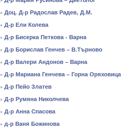
Д-р Мария Русинова – Диетолог
Доц. Д-р Радослав Радев, Д.М.
Д-р Ели Колева
Д-р Бисерка Петкова - Варна
Д-р Борислав Генчев – В.Търново
Д-р Валери Андонов – Варна
Д-р Мариана Генчева – Горна Оряховица
Д-р Пейо Златев
Д-р Румяна Николчева
Д-р Анна Спасова
д-р Ваня Божинова