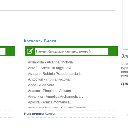
Каталог - Билки
Зл
Айважива - Alcanna tinctoria
"Зл
АЙИЕ - Artemisia argyi Levl
кур
пип
Акация - Robinia Pseudoacacia L.
семе
Алкостоп - спри алкохола!
Цен
Алое - Aloe Vera
Анасон - Pimpinela Anisum L.
Ангелика - Angelica Archangelica L.
Арника - Arnica montana L.
Ароматна кализия - Callisia Fragans
Арония - Sorbus melanocorpa
Виж всички билки
п
Бабини зъби - Tribulus terrestris
Билки за бани при хемороиди