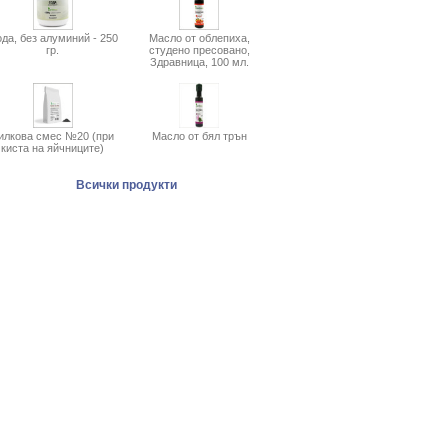
да, без алуминий - 250
Масло от облепиха,
гр.
студено пресовано,
Здравница, 100 мл.
илкова смес №20 (при
Масло от бял трън
киста на яйчниците)
Всички продукти