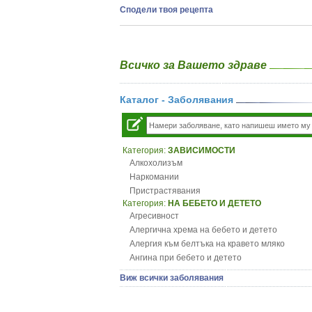
Сподели твоя рецепта
Всичко за Вашето здраве
Каталог - Заболявания
Категория:
ЗАВИСИМОСТИ
Алкохолизъм
Наркомании
Пристрастявания
Категория:
НА БЕБЕТО И ДЕТЕТО
Агресивност
Алергична хрема на бебето и детето
Алергия към белтъка на кравето мляко
Ангина при бебето и детето
Анемия при бебето и детето
Виж всички заболявания
Апетит - пълни деца
Аромотерапия и децата