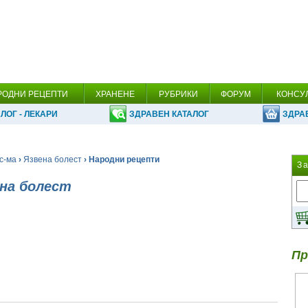
РОДНИ РЕЦЕПТИ
ХРАНЕНЕ
РУБРИКИ
ФОРУМ
КОНСУ
ЛОГ - ЛЕКАРИ
ЗДРАВЕН КАТАЛОГ
ЗДРА
с-ма
›
Язвена болест
› Народни рецепти
З
ена болест
Пр