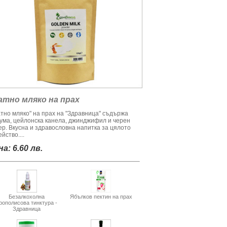
атно мляко на прах
атно мляко" на прах на "Здравница" съдържа
кума, цейлонска канела, джинджифил и черен
ер. Вкусна и здравословна напитка за цялото
йство....
а: 6.60 лв.
Безалкохолна
Ябълков пектин на прах
рополисова тинктура -
Здравница