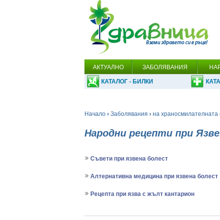
АКТУАЛНО
ЗАБОЛЯВАНИЯ
НА
КАТАЛОГ - БИЛКИ
КАТА
Начало
›
Заболявания
›
на храносмилателната 
Народни рецепти при Язв
Съвети при язвена болест
Алтернативна медицина при язвена болест
Рецепта при язва с жълт кантарион