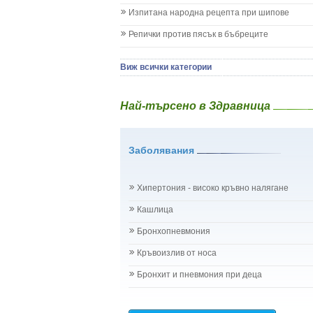
Менингит
Изпитана народна рецепта при шипове
Млечни зъби
Репички против пясък в бъбреците
Млечница
Морбили
Нощно напикаване - енуреза
Виж всички категории
Отит
Отравяне
Най-търсено в Здравница
Плач
Подсичане
Проблеми в пикочните пътища и бъбреците
Заболявания
Проблеми с очите на бебето и детето
Разстройство - диария при бебето и детето
Рахит
Хипертония - високо кръвно налягане
Рубеола
Температура - висока
Кашлица
Травми на бебето и детето
Бронхопневмония
Хрема при бебето и детето
Категория:
НА БЪБРЕЦИТЕ И ОТДЕЛИТЕЛНАТ
Кръвоизлив от носа
Бъбреци
Бъбречна поликистоза
Бронхит и пневмония при деца
Бъбречна туберкулоза
Бъбречно-каменна болест