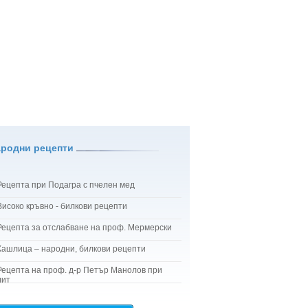
ародни рецепти
Рецепта при Подагра с пчелен мед
Високо кръвно - билкови рецепти
Рецепта за отслабване на проф. Мермерски
Кашлица – народни, билкови рецепти
Рецепта на проф. д-р Петър Манолов при
лит