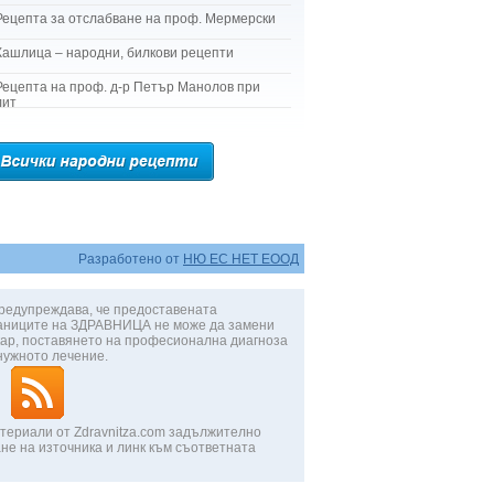
Рецепта за отслабване на проф. Мермерски
Кашлица – народни, билкови рецепти
Рецепта на проф. д-р Петър Манолов при
лит
Разработено от
НЮ ЕС НЕТ ЕООД
редупреждава, че предоставената
аниците на ЗДРАВНИЦА не може да замени
ар, поставянето на професионална диагноза
нужното лечение.
териали от Zdravnitza.com задължително
не на източника и линк към съответната