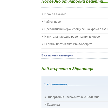
Последно от народни рецепти
Жълтеница
Запек на бебето и детето
Заушка
Илач за ечемик
Имунизационен календар
Кашлица при бебето и детето
Чай от невен
Коклюш при бебето и детето
Превантивни мерки срещу сенна хрема с ака
Колики
Менингит
Изпитана народна рецепта при шипове
Млечни зъби
Репички против пясък в бъбреците
Млечница
Морбили
Нощно напикаване - енуреза
Виж всички категории
Отит
Отравяне
Най-търсено в Здравница
Плач
Подсичане
Проблеми в пикочните пътища и бъбреците
Заболявания
Проблеми с очите на бебето и детето
Разстройство - диария при бебето и детето
Рахит
Хипертония - високо кръвно налягане
Рубеола
Температура - висока
Кашлица