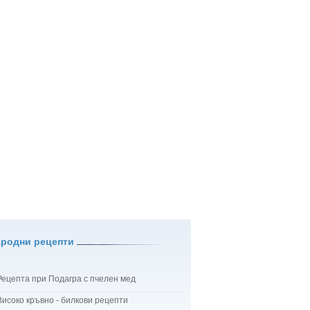
ародни рецепти
Рецепта при Подагра с пчелен мед
Високо кръвно - билкови рецепти