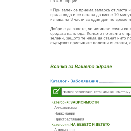
на 4-5 порции.
• При запек се приема запарка от листа н
вряла вода и се оставя да кисне 10 мину
изпива на 3 части за един ден по време 
Добре е да знаете, че истински сочни са
средата на плода. Колкото по-жълта е пр
зелени, защото те няма да станат нито п
съдържат присъщите полезни съставки, а 
Всичко за Вашето здраве
Каталог - Заболявания
Категория:
ЗАВИСИМОСТИ
Алкохолизъм
Наркомании
Пристрастявания
Категория:
НА БЕБЕТО И ДЕТЕТО
Агресивност