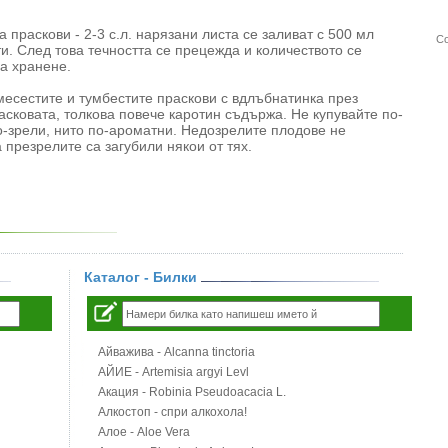
а праскови - 2-3 с.л. нарязани листа се заливат с 500 мл
Со
ти. След това течността се прецежда и количеството се
на хранене.
 месестите и тумбестите праскови с вдлъбнатинка през
асковата, толкова повече каротин съдържа. Не купувайте по-
о-зрели, нито по-ароматни. Недозрелите плодове не
презрелите са загубили някои от тях.
Каталог - Билки
Айважива - Alcanna tinctoria
АЙИЕ - Artemisia argyi Levl
Акация - Robinia Pseudoacacia L.
Алкостоп - спри алкохола!
Алое - Aloe Vera