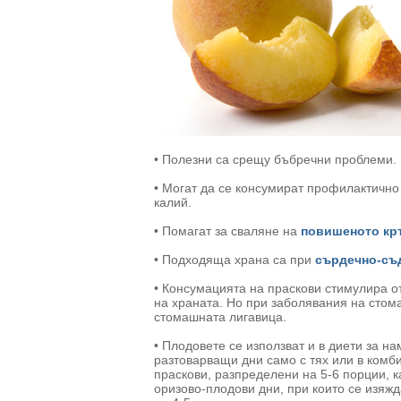
• Полезни са срещу бъбречни проблеми.
• Могат да се консумират профилактичн
калий.
• Помагат за сваляне на
повишеното кр
• Подходяща храна са при
сърдечно-съ
• Консумацията на праскови стимулира о
на храната. Но при заболявания на стома
стомашната лигавица.
• Плодовете се използват и в диети за н
разтоварващи дни само с тях или в комби
праскови, разпределени на 5-6 порции, ка
оризово-плодови дни, при които се изяжд