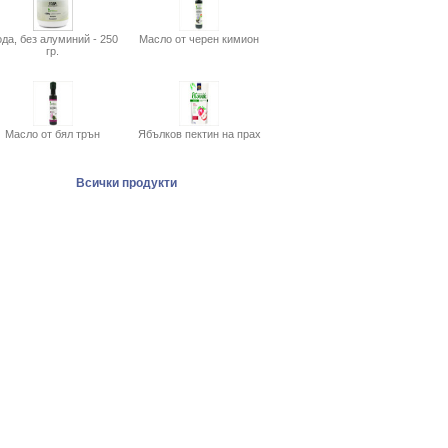
да, без алуминий - 250
Масло от черен кимион
гр.
Масло от бял трън
Ябълков пектин на прах
Всички продукти