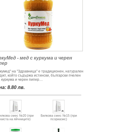
ркуМед - мед с куркума и черен
пер
ркумед" на "Здравница" е традиционен, натурален
дукт, който съдържа истински, български пчелен
 куркума и черен пипер....
а: 8.80 лв.
илкова смес №20 (при
Билкова смес №15 (при
киста на яйчниците)
псориазис)