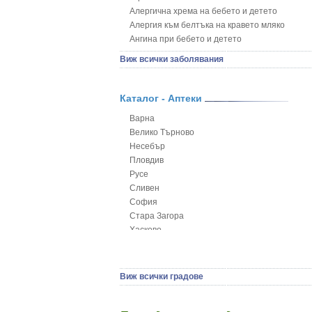
Алергична хрема на бебето и детето
Алергия към белтъка на кравето мляко
Ангина при бебето и детето
Анемия при бебето и детето
Виж всички заболявания
Апетит - пълни деца
Аромотерапия и децата
Безапетитие при бебето и детето
Каталог - Аптеки
Бронхиална астма при бебето и детето
Варна
Бронхит и пневмония при деца
Велико Търново
Варицела
Несебър
Висока температура на бебето и детето
Пловдив
Възпаление на ушите на бебето и детето
Русе
Глисти
Сливен
Грижа за пъпа на новороденото
София
Грип при бебето и детето
Стара Загора
Гърч
Хасково
Да отгледам и възпитам детето си
Ямбол
Детска церебрална парализа
Детски аутизъм
Детски диабет
Виж всички градове
Екземи при деца
Епилепсия при деца