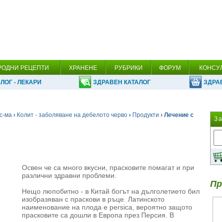
РОДНИ РЕЦЕПТИ
ХРАНЕНЕ
РУБРИКИ
ФОРУМ
КОНСУ
ЛОГ - ЛЕКАРИ
ЗДРАВЕН КАТАЛОГ
ЗДРА
с-ма
›
Колит - заболяване на дебелото черво
›
Продукти
› Лечение с
З
Освен че са много вкусни, прасковите помагат и при
различни здравни проблеми.
Пр
Нещо люпобитно - в Китай богът на дълголетието бил
изобразяван с праскови в ръце. Латинското
наименование на плода е persica, вероятно защото
прасковите са дошли в Европа през Персия. В