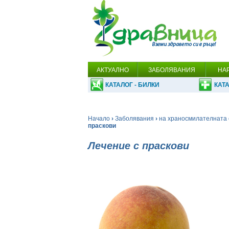
АКТУАЛНО
ЗАБОЛЯВАНИЯ
НА
КАТАЛОГ - БИЛКИ
КАТА
Начало
›
Заболявания
›
на храносмилателната 
праскови
Лечение с праскови