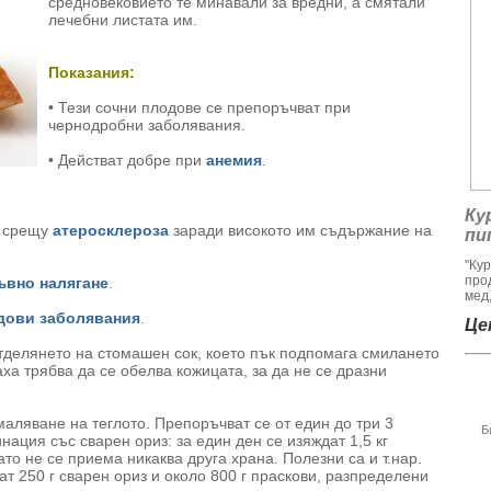
средновековието те минавали за вредни, а смятали
лечебни листата им.
Показания:
• Тези сочни плодове се препоръчват при
чернодробни заболявания.
• Действат добре при
анемия
.
Ку
о срещу
атеросклероза
заради високото им съдържание на
пи
"Ку
про
ъвно налягане
.
мед,
дови заболявания
.
Цен
тделянето на стомашен сок, което пък подпомага смилането
ха трябва да се обелва кожицата, за да не се дразни
амаляване на теглото. Препоръчват се от един до три 3
Б
нация със сварен ориз: за един ден се изяждат 1,5 кг
то не се приема никаква друга храна. Полезни са и т.нар.
ат 250 г сварен ориз и около 800 г праскови, разпределени