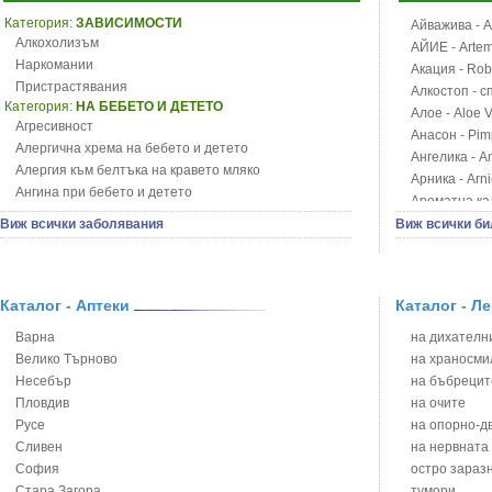
Категория:
ЗАВИСИМОСТИ
Айважива - Al
Алкохолизъм
АЙИЕ - Artemi
Наркомании
Акация - Rob
Пристрастявания
Алкостоп - с
Категория:
НА БЕБЕТО И ДЕТЕТО
Алое - Aloe 
Агресивност
Анасон - Pim
Алергична хрема на бебето и детето
Ангелика - An
Алергия към белтъка на кравето мляко
Арника - Arn
Ангина при бебето и детето
Ароматна кал
Анемия при бебето и детето
Арония - So
Виж всички заболявания
Виж всички би
Апетит - пълни деца
Бабини зъби -
Аромотерапия и децата
Билки за ба
Безапетитие при бебето и детето
Блатен аир -
Бронхиална астма при бебето и детето
Каталог - Аптеки
Каталог - Л
Блатен тъжни
Бронхит и пневмония при деца
Блян
Варна
на дихателни
Варицела
Бобови шушул
Велико Търново
на храносми
Висока температура на бебето и детето
Божур - Paeo
Несебър
на бъбрецит
Възпаление на ушите на бебето и детето
Борови връхче
Пловдив
на очите
Глисти
Босилек - Oc
Русе
на опорно-д
Грижа за пъпа на новороденото
Брей - Tamu
Сливен
на нервната
Грип при бебето и детето
Брош - Rubia 
София
остро зараз
Гърч
Бръшлян - He
Стара Загора
тумори