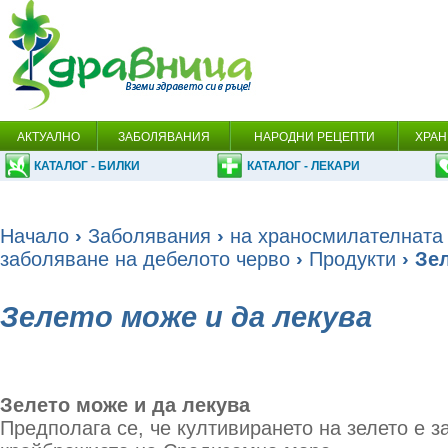
АКТУАЛНО
ЗАБОЛЯВАНИЯ
НАРОДНИ РЕЦЕПТИ
ХРАН
КАТАЛОГ - БИЛКИ
КАТАЛОГ - ЛЕКАРИ
Начало
›
Заболявания
›
на храносмилателната
заболяване на дебелото черво
›
Продукти
› Зе
Зелето може и да лекува
Зелето може и да лекува
Предполага се, че култивирането на зелето е з