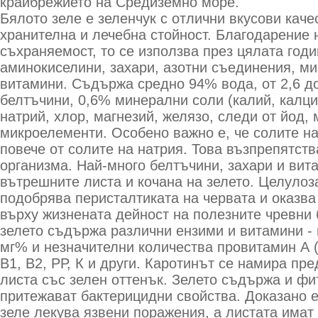
крайбрежието на Средиземно море.
Бялото зеле е зеленчук с отлични вкусови каче
хранителна и лечебна стойност. Благодарение 
съхраняемост, то се използва през цялата годи
аминокиселини, захари, азотни съединения, м
витамини. Съдържа средно 94% вода, от 2,6 д
белтъчини, 0,6% минерални соли (калий, калци
натрий, хлор, магнезий, желязо, следи от йод, м
микроелементи. Особено важно е, че солите на
повече от солите на натрия. Това възпрепятст
организма. Най-много белтъчини, захари и вит
вътрешните листа и кочана на зелето. Целулоза
подобрява перисталтиката на червата и оказва
върху жизнената дейност на полезните чревни 
зелето съдържа различни ензими и витамини - 
мг% и незначителни количества провитамин А (
В1, В2, РР, К и други. Каротинът се намира п
листа със зелен оттенък. Зелето съдържа и фи
притежават бактерицидни свойства. Доказано е
зеле лекува язвени поражения, а листата имат