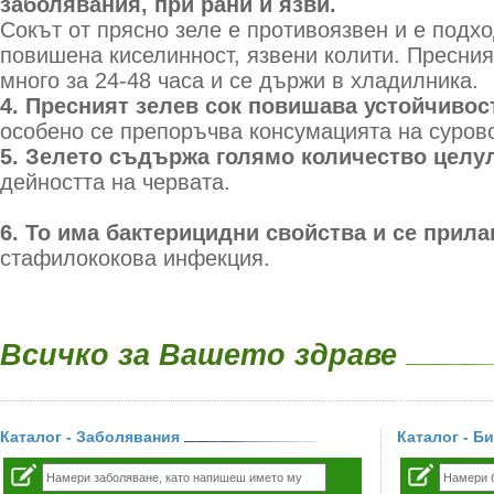
заболявания, при рани и язви.
Сокът от прясно зеле е противоязвен и е подхо
повишена киселинност, язвени колити. Пресният
много за 24-48 часа и се държи в хладилника.
4. Пресният зелев сок повишава устойчивос
особено се препоръчва консумацията на сурово
5. Зелето съдържа голямо количество целу
дейността на червата.
6. То има бактерицидни свойства и се прила
стафилококова инфекция.
Всичко за Вашето здраве
Каталог - Заболявания
Каталог - Б