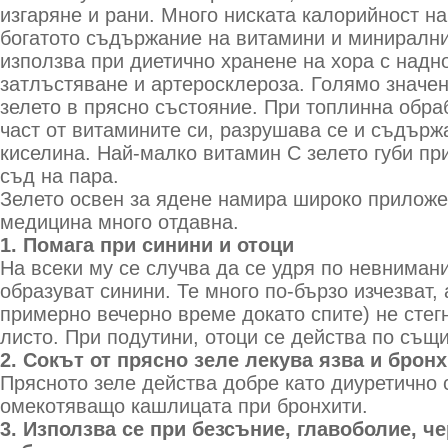
изгаряне и рани. Много ниската калорийност на
богатото съдържание на витамини и минирални
използва при диетично хранене на хора с надн
затлъстяване и артеросклероза. Голямо значе
зелето в прясно състояние. При топлинна обраб
част от витамините си, разрушава се и съдърж
киселина. Най-малко витамин С зелето губи пр
съд на пара.
Зелето освен за ядене намира широко приложе
медицина много отдавна.
1. Помага при синини и отоци
На всеки му се случва да се удря по невнимани
образуват синини. Те много по-бързо изчезват,
примерно вечерно време докато спите) не стег
листо. При подутини, отоци се действа по същи
2. Сокът от прясно зеле лекува язва и брон
Прясното зеле действа добре като диуретично 
омекотяващо кашлицата при бронхити.
3. Използва се при безсъние, главоболие, ч