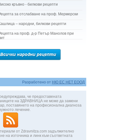
Високо кръвно - билкови рецепти
Рецепта за отслабване на проф. Мермерски
Кашлица – народни, билкови рецепти
Рецепта на проф. д-р Петър Манолов при
лит
Разработено от
НЮ ЕС НЕТ ЕООД
редупреждава, че предоставената
аниците на ЗДРАВНИЦА не може да замени
ар, поставянето на професионална диагноза
нужното лечение.
териали от Zdravnitza.com задължително
не на източника и линк към съответната