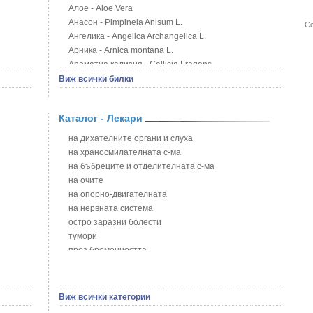
Алое - Aloe Vera
Анасон - Pimpinela Anisum L.
Со
Ангелика - Angelica Archangelica L.
Арника - Arnica montana L.
Ароматна кализия - Callisia Fragans
Арония - Sorbus melanocorpa
Виж всички билки
Бабини зъби - Tribulus terrestris
Билки за бани при хемороиди
Каталог - Лекари
Блатен аир - Acorus calamus L.
Блатен тъжник - Spirea ulmaria L.
на дихателните органи и слуха
Блян
на храносмилателната с-ма
Бобови шушулки - Phaseolus Vulgaris L.
на бъбреците и отделителната с-ма
Божур - Paeonia Decora
на очите
Борови връхчета - Pinus sylvestris
на опорно-двигателната
Босилек - Ocimum Basillicum
на нервната система
Брей - Tamus Communis
остро заразни болести
Брош - Rubia tinctorum L.
тумори
Бръшлян - Hedera helix L.
през бременността
Бряст - Ulmus
на сърцето и кръвоносните съдове
Бушменски отровен храст - Acokanthera oppositifolia
на устната кухина
Бял имел - Viscum album L.
сексуални проблеми
Виж всички категории
Бял оман - Inula Helenium L.
на половите органи