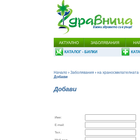
АКТУАЛНО
ЗАБОЛЯВАНИЯ
НА
КАТАЛОГ - БИЛКИ
КАТА
Начало
›
Заболявания
›
на храносмилателната 
Добави
Добави
Име:
E-mail:
Тел.:
Моб.тел: