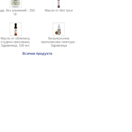
да, без алуминий - 250
Масло от бял трън
гр.
Масло от облепиха,
Безалкохолна
студено пресовано,
прополисова тинктура -
Здравница, 100 мл.
Здравница
Всички продукти