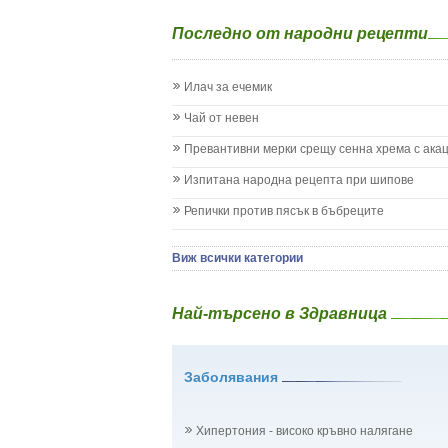
Епилепсия при деца
Последно от народни рецепти
Жълтеница
Запек на бебето и детето
Заушка
Илач за ечемик
Имунизационен календар
Кашлица при бебето и детето
Чай от невен
Коклюш при бебето и детето
Превантивни мерки срещу сенна хрема с ака
Колики
Менингит
Изпитана народна рецепта при шипове
Млечни зъби
Репички против пясък в бъбреците
Млечница
Морбили
Нощно напикаване - енуреза
Виж всички категории
Отит
Отравяне
Най-търсено в Здравница
Плач
Подсичане
Проблеми в пикочните пътища и бъбреците
Заболявания
Проблеми с очите на бебето и детето
Разстройство - диария при бебето и детето
Рахит
Хипертония - високо кръвно налягане
Рубеола