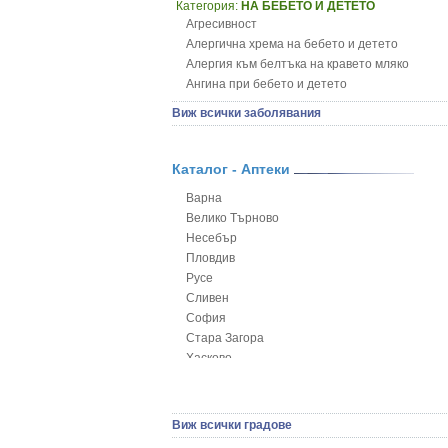
Категория:
НА БЕБЕТО И ДЕТЕТО
Агресивност
Алергична хрема на бебето и детето
Алергия към белтъка на кравето мляко
Ангина при бебето и детето
Анемия при бебето и детето
Виж всички заболявания
Апетит - пълни деца
Аромотерапия и децата
Безапетитие при бебето и детето
Каталог - Аптеки
Бронхиална астма при бебето и детето
Варна
Бронхит и пневмония при деца
Велико Търново
Варицела
Несебър
Висока температура на бебето и детето
Пловдив
Възпаление на ушите на бебето и детето
Русе
Глисти
Сливен
Грижа за пъпа на новороденото
София
Грип при бебето и детето
Стара Загора
Гърч
Хасково
Да отгледам и възпитам детето си
Ямбол
Детска церебрална парализа
Детски аутизъм
Детски диабет
Виж всички градове
Екземи при деца