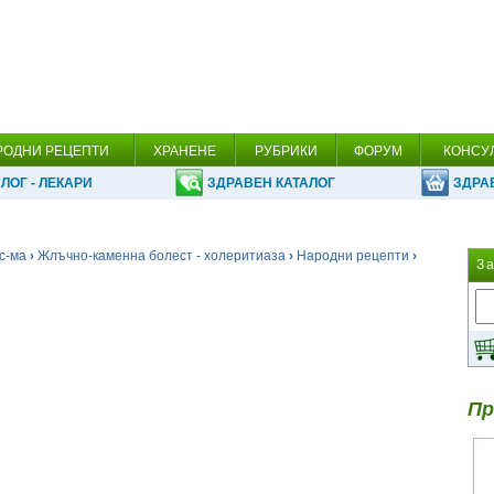
РОДНИ РЕЦЕПТИ
ХРАНЕНЕ
РУБРИКИ
ФОРУМ
КОНСУ
ЛОГ - ЛЕКАРИ
ЗДРАВЕН КАТАЛОГ
ЗДРА
с-ма
›
Жлъчно-каменна болест - холеритиаза
›
Народни рецепти
›
З
Пр