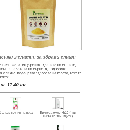
лешки желатин за здрави стави
ешкият желатин укрепва здравите на ставите,
помага работата на сърцето, подобрява
аболизма, подобрява здравето на косата, кожата
ктите....
а: 11.40 лв.
бълков пектин на прах
Билкова смес №20 (при
киста на яйчниците)