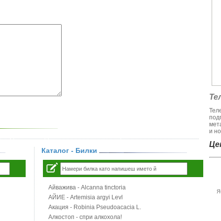
Те
Тел
под
мет
и но
Цен
Каталог - Билки
Айважива - Alcanna tinctoria
Я
АЙИЕ - Artemisia argyi Levl
Акация - Robinia Pseudoacacia L.
Алкостоп - спри алкохола!