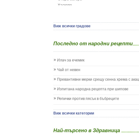
Гърч
Хасково
Да отгледам и възпитам детето си
Ямбол
Детска церебрална парализа
Детски аутизъм
Детски диабет
Виж всички градове
Екземи при деца
Епилепсия при деца
Последно от народни рецепти
Жълтеница
Запек на бебето и детето
Заушка
Илач за ечемик
Имунизационен календар
Кашлица при бебето и детето
Чай от невен
Коклюш при бебето и детето
Превантивни мерки срещу сенна хрема с ака
Колики
Менингит
Изпитана народна рецепта при шипове
Млечни зъби
Репички против пясък в бъбреците
Млечница
Морбили
Нощно напикаване - енуреза
Виж всички категории
Отит
Отравяне
Най-търсено в Здравница
Плач
Подсичане