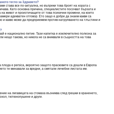
шното тегло за Здравето?
ми става все по-актуална, но въпреки това броят на хората с
личава. Като основна причина, специалистите посочват бързата и
 на живот и произтичащите от това психични промени, на които
амери адекватен отговор. Ето защо е добре да знаем какви са
ло и какво може да предприемем против натрупването на тлъстини и
й?
чай е национално питие. Тази напитка е изключително полезна за
али нещо такова, но никога не са вниквали в същността на това
 плода е persica, вероятно защото прасковите са дошли в Европа
ето те минавали за вредни, а смятали лечебни листата им.
ение на лигавицата на стомаха възниква след грешки в храненето,
охол, тютюнопушене и други.