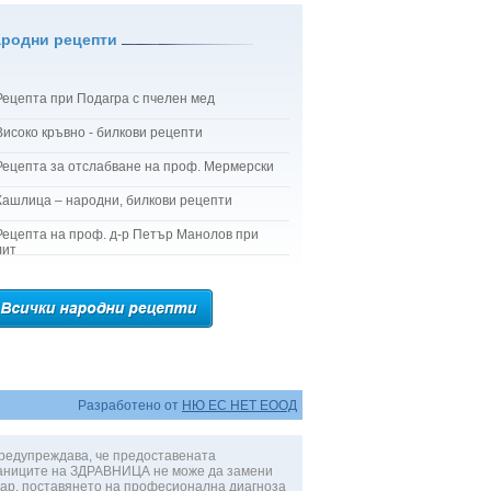
ародни рецепти
Рецепта при Подагра с пчелен мед
Високо кръвно - билкови рецепти
Рецепта за отслабване на проф. Мермерски
Кашлица – народни, билкови рецепти
Рецепта на проф. д-р Петър Манолов при
лит
Разработено от
НЮ ЕС НЕТ ЕООД
редупреждава, че предоставената
аниците на ЗДРАВНИЦА не може да замени
ар, поставянето на професионална диагноза