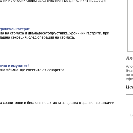
елни и лечебни свойства са пчелният мед, пчелният прашец и
хроничен гастрит
ва на стомаха и дванадесетопръстника, хронични гастрити, при
ашна секреция, след операции на стомаха.
Ал
тика и имунитет!
Алое
дна ябълка, ще спестите от лекарства.
бла
не 
ефек
Цен
на хранителни и биологично активни вещества в сравнение с всички
Б