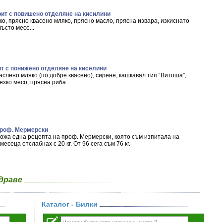
рит с повишено отделяне на кисилини
о, прясно квасено мляко, прясно масло, прясна извара, изкиснато
ъсто месо...
ит с понижено отделяне на киселини
слено мляко (по добре квасено), сирене, кашкавал тип “Витоша”,
хко месо, прясна риба...
проф. Мермерски
ложа една рецепта на проф. Мермерски, която съм изпитала на
месеца отслабнах с 20 кг. От 96 сега съм 76 кг.
здраве
Каталог - Билки