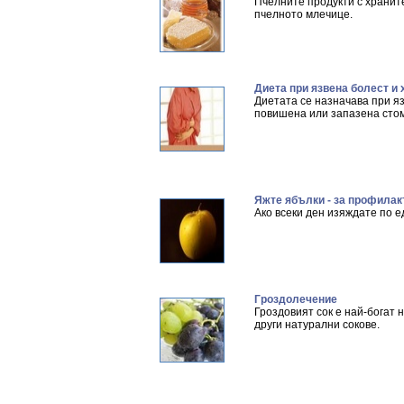
Пчелните продукти с хранит
пчелното млечице.
Диета при язвена болест и 
Диетата се назначава при яз
повишена или запазена стом
Яжте ябълки - за профилак
Ако всеки ден изяждате по е
Гроздолечение
Гроздовият сок е най-богат 
други натурални сокове.