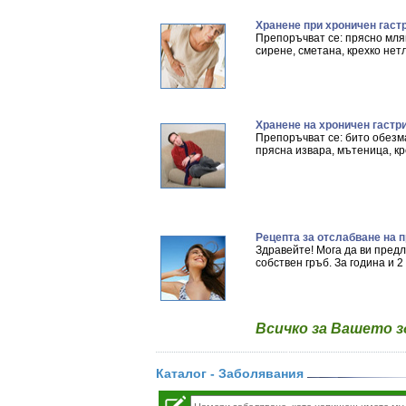
Хранене при хроничен гаст
Препоръчват се: прясно мляк
сирене, сметана, крехко нетл
Хранене на хроничен гастр
Препоръчват се: бито обезма
прясна извара, мътеница, кре
Рецепта за отслабване на 
Здравейте! Мога да ви пред
собствен гръб. За година и 2 
Всичко за Вашето 
Каталог - Заболявания