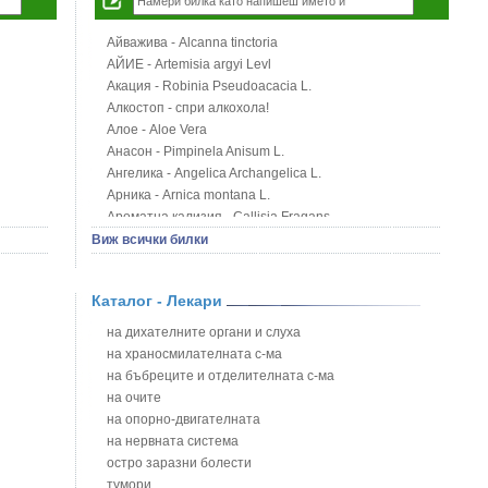
Айважива - Alcanna tinctoria
АЙИЕ - Artemisia argyi Levl
Акация - Robinia Pseudoacacia L.
Алкостоп - спри алкохола!
Алое - Aloe Vera
Анасон - Pimpinela Anisum L.
Ангелика - Angelica Archangelica L.
Арника - Arnica montana L.
Ароматна кализия - Callisia Fragans
Арония - Sorbus melanocorpa
Виж всички билки
Бабини зъби - Tribulus terrestris
Билки за бани при хемороиди
Каталог - Лекари
Блатен аир - Acorus calamus L.
Блатен тъжник - Spirea ulmaria L.
на дихателните органи и слуха
Блян
на храносмилателната с-ма
Бобови шушулки - Phaseolus Vulgaris L.
на бъбреците и отделителната с-ма
Божур - Paeonia Decora
на очите
Борови връхчета - Pinus sylvestris
на опорно-двигателната
Босилек - Ocimum Basillicum
на нервната система
Брей - Tamus Communis
остро заразни болести
Брош - Rubia tinctorum L.
тумори