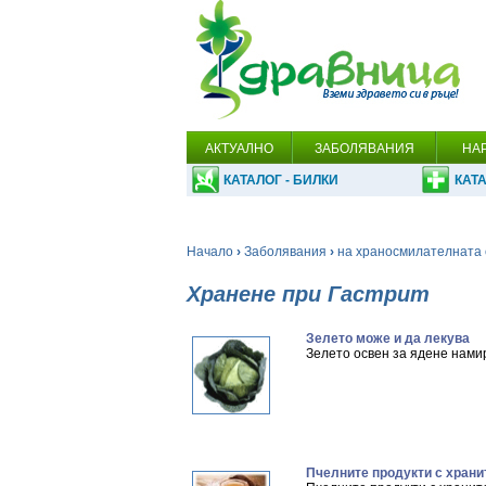
АКТУАЛНО
ЗАБОЛЯВАНИЯ
НА
КАТАЛОГ - БИЛКИ
КАТА
Начало
›
Заболявания
›
на храносмилателната 
Хранене при Гастрит
Зелето може и да лекува
Зелето освен за ядене нами
Пчелните продукти с храни