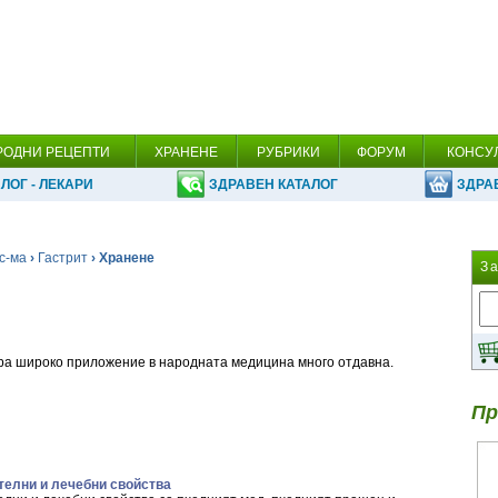
РОДНИ РЕЦЕПТИ
ХРАНЕНЕ
РУБРИКИ
ФОРУМ
КОНСУ
ЛОГ - ЛЕКАРИ
ЗДРАВЕН КАТАЛОГ
ЗДРА
с-ма
›
Гастрит
› Хранене
З
ра широко приложение в народната медицина много отдавна.
Пр
телни и лечебни свойства