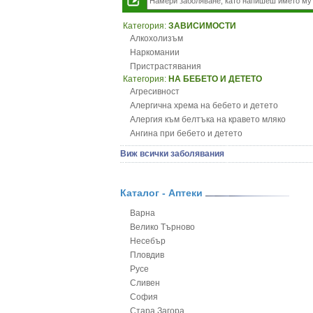
Категория:
ЗАВИСИМОСТИ
Алкохолизъм
Наркомании
Пристрастявания
Категория:
НА БЕБЕТО И ДЕТЕТО
Агресивност
Алергична хрема на бебето и детето
Алергия към белтъка на кравето мляко
Ангина при бебето и детето
Анемия при бебето и детето
Виж всички заболявания
Апетит - пълни деца
Аромотерапия и децата
Безапетитие при бебето и детето
Каталог - Аптеки
Бронхиална астма при бебето и детето
Варна
Бронхит и пневмония при деца
Велико Търново
Варицела
Несебър
Висока температура на бебето и детето
Пловдив
Възпаление на ушите на бебето и детето
Русе
Глисти
Сливен
Грижа за пъпа на новороденото
София
Грип при бебето и детето
Стара Загора