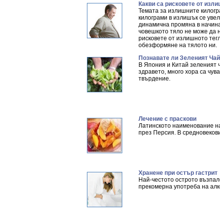
Какви са рисковете от изли
Темата за излишните килогра
килограми в излишък се уве
динамична промяна в начина
човешкото тяло не може да н
рисковете от излишното тег
обезформяне на тялото ни.
Познавате ли Зеленият Ча
В Япония и Китай зеленият 
здравето, много хора са чув
твърдение.
Лечение с праскови
Латинското наименование на
през Персия. В средновекови
Хранене при остър гастрит
Най-честото острото възпал
прекомерна употреба на алк