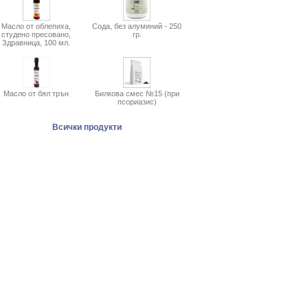
Масло от облепиха,
Сода, без алуминий - 250
студено пресовано,
гр.
Здравница, 100 мл.
Масло от бял трън
Билкова смес №15 (при
псориазис)
Всички продукти