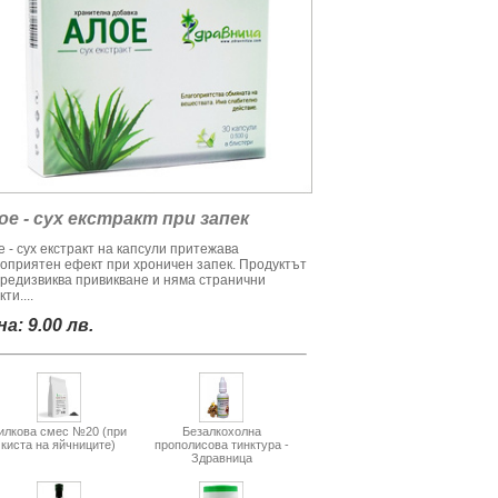
ое - сух екстракт при запек
 - сух екстракт на капсули притежава
гоприятен ефект при хроничен запек. Продуктът
предизвиква привикване и няма странични
ти....
а: 9.00 лв.
илкова смес №20 (при
Безалкохолна
киста на яйчниците)
прополисова тинктура -
Здравница