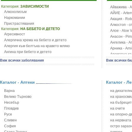
Категория:
ЗАВИСИМОСТИ
Айважива - Al
Алкохолизъм
АЙИЕ - Artemi
Наркомании
Акация - Rob
Пристрастявания
Алкостоп - с
Категория:
НА БЕБЕТО И ДЕТЕТО
Алое - Aloe 
Агресивност
Анасон - Pim
Алергична хрема на бебето и детето
Ангелика - An
Алергия към белтъка на кравето мляко
Арника - Arn
Ангина при бебето и детето
Ароматна кал
Анемия при бебето и детето
Арония - So
Виж всички заболявания
Виж всички би
Апетит - пълни деца
Бабини зъби -
Аромотерапия и децата
Билки за ба
Безапетитие при бебето и детето
Блатен аир -
Бронхиална астма при бебето и детето
Каталог - Аптеки
Каталог - Л
Блатен тъжни
Бронхит и пневмония при деца
Блян
Варна
на дихателни
Варицела
Бобови шушул
Велико Търново
на храносми
Висока температура на бебето и детето
Божур - Paeo
Несебър
на бъбрецит
Възпаление на ушите на бебето и детето
Борови връхче
Пловдив
на очите
Глисти
Босилек - Oc
Русе
на опорно-д
Грижа за пъпа на новороденото
Брей - Tamu
Сливен
на нервната
Грип при бебето и детето
Брош - Rubia 
София
остро зараз
Гърч
Бръшлян - He