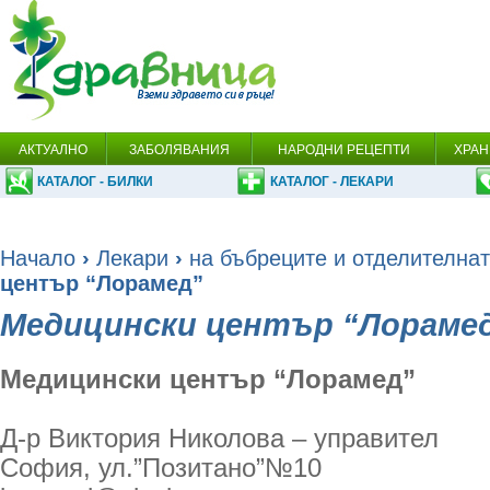
АКТУАЛНО
ЗАБОЛЯВАНИЯ
НАРОДНИ РЕЦЕПТИ
ХРАН
КАТАЛОГ - БИЛКИ
КАТАЛОГ - ЛЕКАРИ
Начало
›
Лекари
›
на бъбреците и отделителнат
център “Лорамед”
Медицински център “Лораме
Медицински център “Лорамед”
Д-р Виктория Николова – управител
София, ул.”Позитано”№10