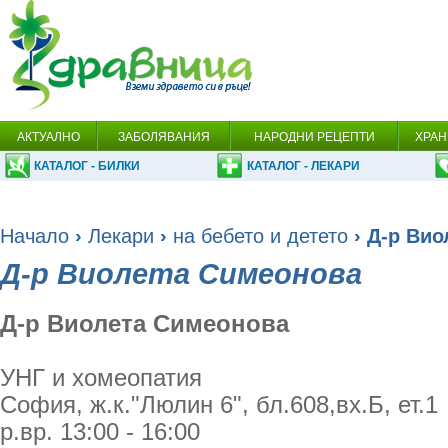
АКТУАЛНО
ЗАБОЛЯВАНИЯ
НАРОДНИ РЕЦЕПТИ
ХРАН
КАТАЛОГ - БИЛКИ
КАТАЛОГ - ЛЕКАРИ
Начало
›
Лекари
›
на бебето и детето
› Д-р Ви
Д-р Виолета Симеонова
Д-р Виолета Симеонова
УНГ и хомеопатия
София, ж.к."Люлин 6", бл.608,вх.Б, ет.1
р.вр. 13:00 - 16:00