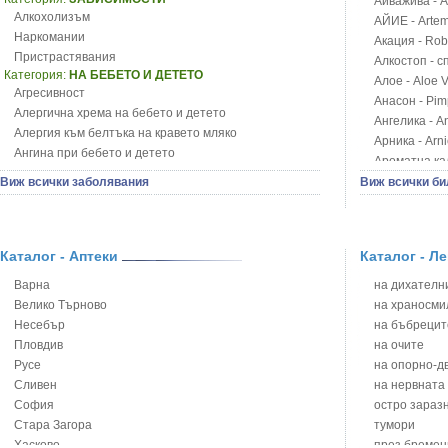
Айважива - Al
Алкохолизъм
АЙИЕ - Artemi
Наркомании
Акация - Rob
Пристрастявания
Алкостоп - с
Категория:
НА БЕБЕТО И ДЕТЕТО
Алое - Aloe 
Агресивност
Анасон - Pim
Алергична хрема на бебето и детето
Ангелика - An
Алергия към белтъка на кравето мляко
Арника - Arn
Ангина при бебето и детето
Ароматна кал
Анемия при бебето и детето
Арония - So
Виж всички заболявания
Виж всички би
Апетит - пълни деца
Бабини зъби -
Аромотерапия и децата
Билки за ба
Безапетитие при бебето и детето
Блатен аир -
Бронхиална астма при бебето и детето
Каталог - Аптеки
Каталог - Л
Блатен тъжни
Бронхит и пневмония при деца
Блян
Варна
на дихателни
Варицела
Бобови шушул
Велико Търново
на храносми
Висока температура на бебето и детето
Божур - Paeo
Несебър
на бъбрецит
Възпаление на ушите на бебето и детето
Борови връхче
Пловдив
на очите
Глисти
Босилек - Oc
Русе
на опорно-д
Грижа за пъпа на новороденото
Брей - Tamu
Сливен
на нервната
Грип при бебето и детето
Брош - Rubia 
София
остро зараз
Гърч
Бръшлян - He
Стара Загора
тумори
Да отгледам и възпитам детето си
Бряст - Ulmu
Хасково
през бремен