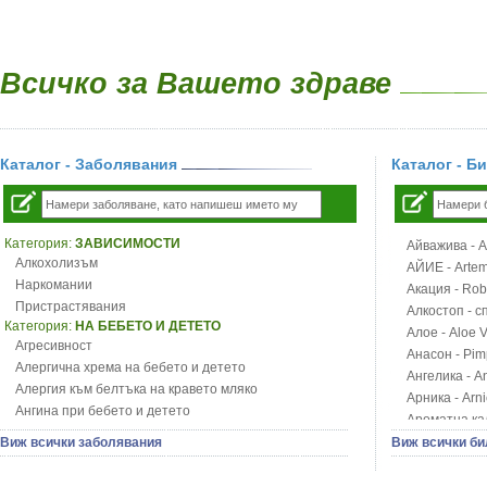
Всичко за Вашето здраве
Каталог - Заболявания
Каталог - Б
Категория:
ЗАВИСИМОСТИ
Айважива - Al
Алкохолизъм
АЙИЕ - Artemi
Наркомании
Акация - Rob
Пристрастявания
Алкостоп - с
Категория:
НА БЕБЕТО И ДЕТЕТО
Алое - Aloe 
Агресивност
Анасон - Pim
Алергична хрема на бебето и детето
Ангелика - An
Алергия към белтъка на кравето мляко
Арника - Arn
Ангина при бебето и детето
Ароматна кал
Анемия при бебето и детето
Арония - So
Виж всички заболявания
Виж всички би
Апетит - пълни деца
Бабини зъби -
Аромотерапия и децата
Билки за ба