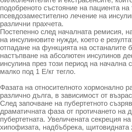
билколечителите и екстрасенсите, коит
подобреното състояние на пациента на 
псевдозаместително лечение на инсули
различни прахчета.
Постепенно след началната ремисия, н
на инсулиновите нужди, което е резулта
отпадане на функцията на останалите б
настъпване на абсолютен инсулинов де
инсулина през този период на начална 
малко под 1 Е/кг тегло.
Фазата на относителното хормонално р
различно дълга, в зависимост от възрас
След започване на пубертетното съзряв
драматичната фаза от протичането на д
пубертетната. Увеличената секреция на
хипофизата, надбъбрека, щитовидната 