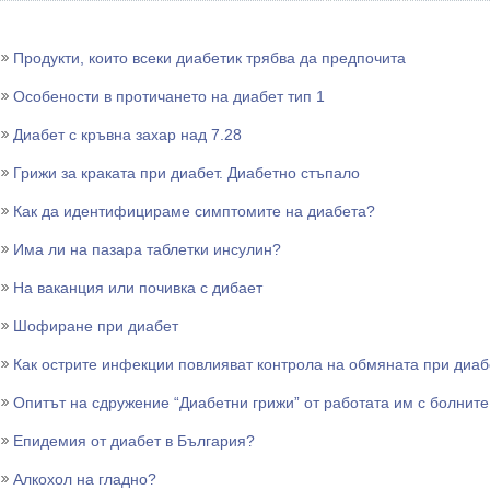
Продукти, които всеки диабетик трябва да предпочита
Особености в протичането на диабет тип 1
Диабет с кръвна захар над 7.28
Грижи за краката при диабет. Диабетно стъпало
Как да идентифицираме симптомите на диабета?
Има ли на пазара таблетки инсулин?
На ваканция или почивка с дибает
Шофиране при диабет
Как острите инфекции повлияват контрола на обмяната при диаб
Опитът на сдружение “Диабетни грижи” от работата им с болните
Епидемия от диабет в България?
Алкохол на гладно?