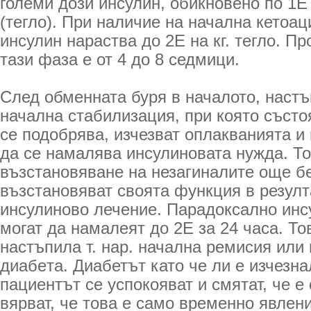
големи дози инсулин, обикновено по 1Е 
(тегло). При наличие на начална кетоац
инсулин нараства до 2Е на кг. тегло. П
тази фаза е от 4 до 8 седмици.
След обменната буря в началото, настъ
начална стабилизация, при която състо
се подобрява, изчезват оплакванията и
да се намалява инсулиновата нужда. То
възстановяване на незагиналите още бе
възстановяват своята функция в резулт
инсулиново лечение. Парадоксално инс
могат да намалеят до 2Е за 24 часа. То
настъпила т. нар. начална ремисия или
диабeта. Диабетът като че ли е изчезна
пациентът се успокояват и смятат, че е 
вярват, че това е само временно явлен