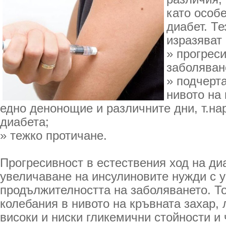
като особ
диабет. Те
изразяват 
» прогрес
заболяван
» подчерт
нивото на 
едно денонощие и различните дни, т.на
диабета;
» тежко протичане.
Прогресивност в естествения ход на ди
увеличаване на инсулиновите нужди с 
продължителността на заболяването. Т
колебания в нивото на кръвната захар
високи и ниски гликемични стойности и 