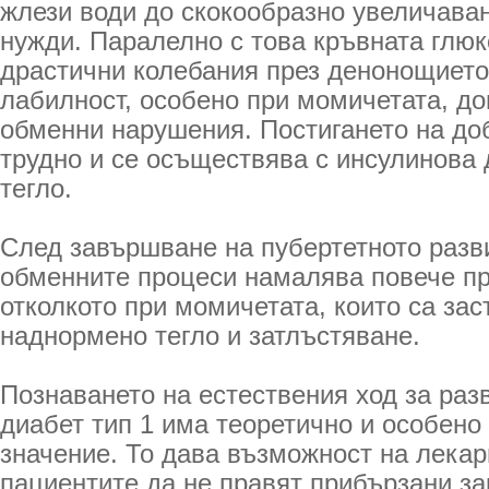
жлези води до скокообразно увеличава
нужди. Паралелно с това кръвната глюк
драстични колебания през денонощиет
лабилност, особено при момичетата, до
обменни нарушения. Постигането на до
трудно и се осъществява с инсулинова д
тегло.
След завършване на пубертетното разв
обменните процеси намалява повече пр
отколкото при момичетата, които са за
наднормено тегло и затлъстяване.
Познаването на естествения ход за раз
диабет тип 1 има теоретично и особено
значение. То дава възможност на лекар
пациентите да не правят прибързани з