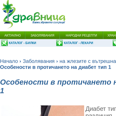
АКТУАЛНО
ЗАБОЛЯВАНИЯ
НАРОДНИ РЕЦЕПТИ
ХРАН
КАТАЛОГ - БИЛКИ
КАТАЛОГ - ЛЕКАРИ
Начало
›
Заболявания
›
на жлезите с вътрешна
Особености в протичането на диабет тип 1
Особености в протичането 
1
Диабет ти
различия, 