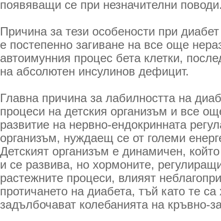
появяващи се при незначителни поводи
Причина за тези особености при диабет
е постепенно загиване на все още нера
автоимунния процес бета клетки, после
на абсолютен инсулинов дефицит.
Главна причина за лабилността на диаб
процеси на детския организъм и все о
развитие на нервно-ендокринната регу
организъм, нуждаещ се от големи енерг
Детският организъм е динамичен, който
и се развива, но хормоните, регулиращ
растежните процеси, влияят неблагопр
протичането на диабета, тъй като те с
задълбочават колебанията на кръвно-за