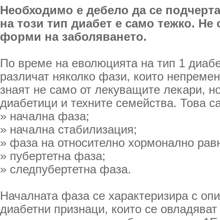
Необходимо е дебело да се подчерта
на този тип диабет е само тежко. Не
форми на заболяването.
По време на еволюцията на тип 1 диабе
различат няколко фази, които непремен
знаят не само от лекуващите лекари, но
диабетици и техните семейства. Това са
» начална фаза;
» начална стабилизация;
» фаза на относително хормонално рав
» пубертетна фаза;
» следпубертетна фаза.
Началната фаза се характеризира с опи
диабетни признаци, които се овладяват