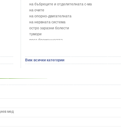
Бобови шушулки - Phaseolus Vulgaris L.
на бъбреците и отделителната с-ма
Божур - Paeonia Decora
на очите
Борови връхчета - Pinus sylvestris
на опорно-двигателната
Босилек - Ocimum Basillicum
на нервната система
Брей - Tamus Communis
остро заразни болести
Брош - Rubia tinctorum L.
тумори
Бръшлян - Hedera helix L.
през бременността
Бряст - Ulmus
на сърцето и кръвоносните съдове
Бушменски отровен храст - Acokanthera oppositifolia
на устната кухина
Бял имел - Viscum album L.
сексуални проблеми
Виж всички категории
Бял оман - Inula Helenium L.
на половите органи
Бял Равнец - Achillea Millefolium L.
зависимости
Бял трън - Silybum Marianum L.
на жлезите с вътрешна секреция
Бяла бреза - Betula pendula
паразитни болести
Бяла върба - Salix Аlba
на бебето и детето
Великденче - Veronica
на кожата и венерически
Ветрогон - Eryngium Campestre
други
Вечнозелен кипарис
Вишна - Prunus cerasus L.
циев мед
Водна детелина - Menyanthes trifoliata L.
Водно Пипериче - Polygonum Hydropiper L.
Волски език - Asplenium scolopendrium