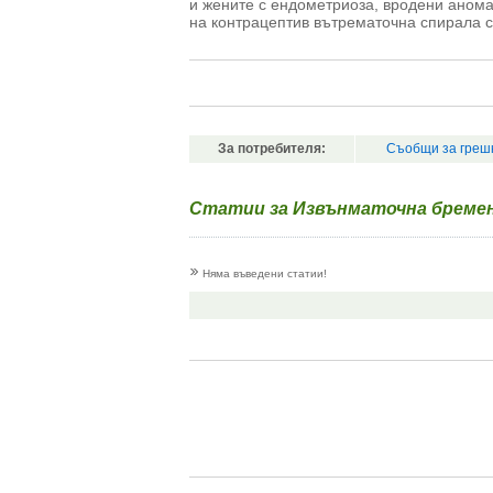
и жените с ендометриоза, вродени анома
на контрацептив вътрематочна спирала 
За потребителя:
Съобщи за греш
Статии за Извънматочна бреме
Няма въведени статии!