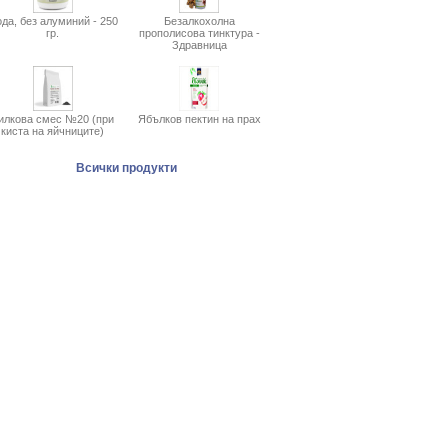
да, без алуминий - 250
Безалкохолна
гр.
прополисова тинктура -
Здравница
илкова смес №20 (при
Ябълков пектин на прах
киста на яйчниците)
Всички продукти