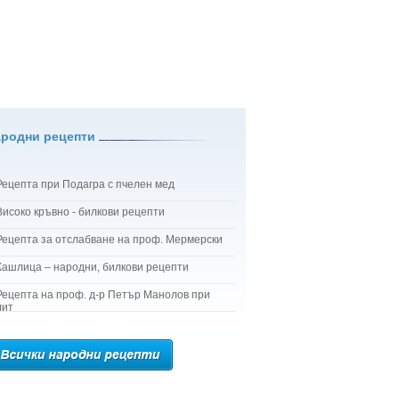
ародни рецепти
Рецепта при Подагра с пчелен мед
Високо кръвно - билкови рецепти
Рецепта за отслабване на проф. Мермерски
Кашлица – народни, билкови рецепти
Рецепта на проф. д-р Петър Манолов при
лит