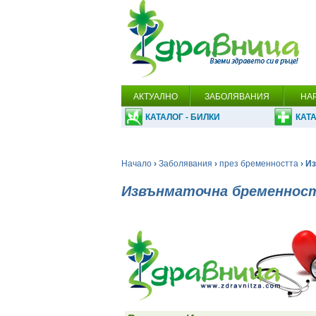
АКТУАЛНО
ЗАБОЛЯВАНИЯ
НА
КАТАЛОГ - БИЛКИ
КАТА
Начало
›
Заболявания
›
през бременността
› И
Извънматочна бременнос