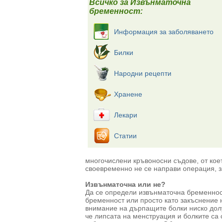
Всичко за Извънматочна
бременност:
Информация за заболяването
Билки
Народни рецепти
Хранене
Лекари
Статии
многочислени кръвоносни съдове, от кое
своевременно не се направи операция, з
Извънматочна или не?
Да се определи извънматочна бременност
бременност или просто като закъснение
внимание на дърпащите болки ниско долу 
че липсата на менструация и болките са