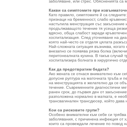
заболяване, или стрес. Обясненията са м
Какви са симптомите при извънматоч
Като правило, симптомите й са следните:
признаци на бременност, слабо кръвенис
настъпила менструация със закъснение и
продължаващото течение тя усеща резки 
вдясно, обща слабост заради кръвотечен
хоспитализация. След уточняване на диа
която най-често се отделя цялата разкъс
Най-сложната ситуация възниква, когато
внезапно се появява рязка болка (включи
перитонеалната кухина. В такъв случай т
хоспитализира болната в хирургично отд
Как да предотвратим бедата?
Ако жената се отнася внимателно към се
допусне руптура на маточната тръба и пе
на менструацията е желателно да се объ
течение. Съвременните диагностични ме
ранен срок, до първия ден от закъснение
разположена нормално в матката, е необ
трансвагинален трансдюсер, който дава 
Кои са рисковите групи?
Особено внимателни към себе си трябва 
заболявания, с причинена инфекция от х
които са провеждали лечение по повод на