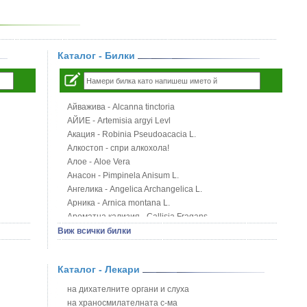
Каталог - Билки
Айважива - Alcanna tinctoria
АЙИЕ - Artemisia argyi Levl
Акация - Robinia Pseudoacacia L.
Алкостоп - спри алкохола!
Алое - Aloe Vera
Анасон - Pimpinela Anisum L.
Ангелика - Angelica Archangelica L.
Арника - Arnica montana L.
Ароматна кализия - Callisia Fragans
Арония - Sorbus melanocorpa
Виж всички билки
Бабини зъби - Tribulus terrestris
Билки за бани при хемороиди
Каталог - Лекари
Блатен аир - Acorus calamus L.
Блатен тъжник - Spirea ulmaria L.
на дихателните органи и слуха
Блян
на храносмилателната с-ма