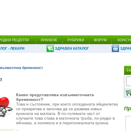
РОДНИ РЕЦЕПТИ
ХРАНЕНЕ
РУБРИКИ
ФОРУМ
КОНСУ
ЛОГ - ЛЕКАРИ
ЗДРАВЕН КАТАЛОГ
ЗДРА
звънматочна бременност
З
т
Какво представлява извънматочната
бременност?
Това е състояние, при което оплодената яйцеклетка
Пр
се прикрепва и започва да се развива извън
кухината на матката. В по-голямата част от
случаите това става в маточната тръба, по-рядко в
яйчника, а понякога и в перитонеалната кухина.