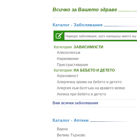
Всичко за Вашето здраве
Каталог - Заболявания
Категория:
ЗАВИСИМОСТИ
Алкохолизъм
Наркомании
Пристрастявания
Категория:
НА БЕБЕТО И ДЕТЕТО
Агресивност
Алергична хрема на бебето и детето
Алергия към белтъка на кравето мляко
Ангина при бебето и детето
Анемия при бебето и детето
Виж всички заболявания
Апетит - пълни деца
Аромотерапия и децата
Безапетитие при бебето и детето
Каталог - Аптеки
Бронхиална астма при бебето и детето
Варна
Бронхит и пневмония при деца
Велико Търново