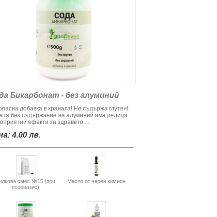
да Бикарбонат - без алуминий
опасна добавка в храната! Не съдържа глутен!
ата без съдържание на алуминий има редица
оприятни ефекти за здравето....
а: 4.00 лв.
илкова смес №15 (при
Масло от черен кимион
псориазис)