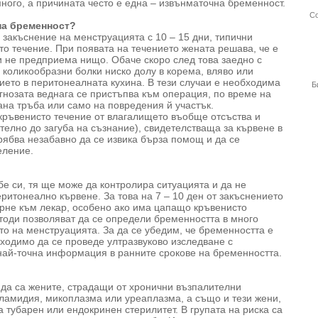
ного, а причината често е една – извънматочна бременност.
Со
на бременност?
 закъснение на менструацията с 10 – 15 дни, типични
то течение. При появата на течението жената решава, че е
 не предприема нищо. Обаче скоро след това заедно с
коликообразни болки ниско долу в корема, вляво или
ието в перитонеалната кухина. В тези случаи е необходима
Б
гнозата веднага се пристъпва към операция, по време на
ана тръба или само на повредения й участък.
 кръвенисто течение от влагалището въобще отсъства и
телно до загуба на съзнание), свидетелстваща за кървене в
рябва незабавно да се извика бърза помощ и да се
еление.
бе си, тя ще може да контролира ситуацията и да не
ритонеално кървене. За това на 7 – 10 ден от закъснението
рне към лекар, особено ако има цапащо кръвенисто
тоди позволяват да се определи бременността в много
то на менструацията. За да се убедим, че бременността е
ходимо да се проведе ултразвуково изследване с
най-точна информация в ранните срокове на бременността.
да са жените, страдащи от хронични възпалителни
ламидия, микоплазма или уреаплазма, а също и тези жени,
 тубарен или ендокринен стерилитет. В групата на риска са