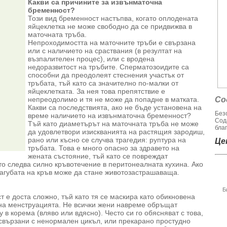
Какви са причините за извънматочна
бременност?
Този вид бременност настъпва, когато оплодената
яйцеклетка не може свободно да се придвижва в
маточната тръба.
Непроходимостта на маточните тръби е свързана
или с наличието на сраствания (в резултат на
възпалителен процес), или с вродена
недоразвитост на тръбите. Сперматозоидите са
способни да преодолеят стеснения участък от
тръбата, тъй като са значително по-малки от
яйцеклетката. За нея това препятствие е
непреодолимо и тя не може да попадне в матката.
Со
Какви са последствията, ако не бъде установена на
Без
време наличието на извънматочна бременност?
Сод
Тъй като диаметърът на маточната тръба не може
благ
да удовлетвори изискванията на растящия зародиш,
рано или късно се случва трагедия: руптура на
Цен
тръбата. Това е много опасно за здравето на
жената състояние, тъй като се повреждат
то следва силно кръвотечение в перитонеалната кухина. Ако
агубата на кръв може да стане животозастрашаваща.
Б
 е доста сложно, тъй като тя се маскира като обикновена
 на менструацията. Не всички жени навреме обръщат
в корема (вляво или вдясно). Често си го обясняват с това,
 свързани с ненормален цикъл, или прекарано простудно