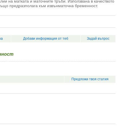
лии на матката и маточните тръби. Използвана в качеството
също предразполага към извънматочна бременност.
ка
Добави информация от теб
Задай въпрос
нност
Предложи твоя статия