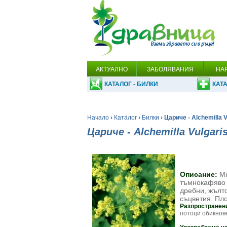
АКТУАЛНО
ЗАБОЛЯВАНИЯ
НА
КАТАЛОГ - БИЛКИ
КАТА
Начало
›
Каталог
›
Билки
› Цариче - Alchemilla V
Цариче - Alchemilla Vulgaris
Описание:
Мн
тъмнокафяво 
дребни, жълто
съцветия. Пло
Разпространен
потоци обикнове