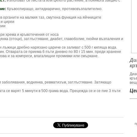
аст:
Използват се листата или цялото растение, а понякога заедно с
вие:
Кръвоспиращо, антидиарично, противовъзпалително.
 в органите на малкия таз, смутена функция на яйчниците
 и циреи
рии
при хрема и кръвотечения от носа
нка (отоци), затлъстяване, диабет, главоболие, гнойни възпаления и
 лъжици дребно нарязано цариче се заливат с 500 г кипяща вода.
ин. Отварата се приема 6 пъти дневно по 80 г 15 мин. преди хранене
лзва и за компреси, влагалищни промивки или смъркане.
Ди
кр
Диа
кръ
и заболявания, воднянка, ревматизъм, затлъстяване. Затякащо
веще
Цен
та се варят 5 минути в 500 грама вода. Прецежда се и се пие 3 пъти
п