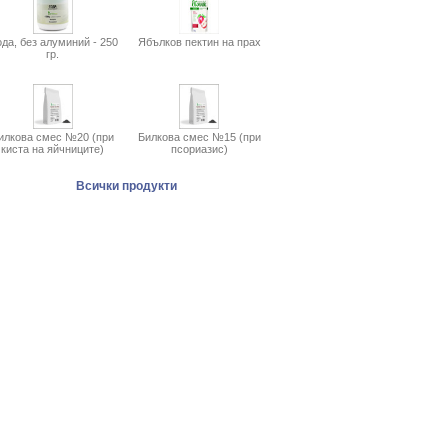
да, без алуминий - 250
Ябълков пектин на прах
гр.
илкова смес №20 (при
Билкова смес №15 (при
киста на яйчниците)
псориазис)
Всички продукти