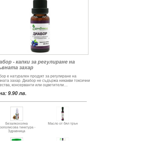
абор - капки за регулиране на
ъвната захар
бор е натурален продукт за регулиране на
вната захар. Диабор не съдържа никакви токсични
ства, консерванти или оцветители....
а: 9.90 лв.
Безалкохолна
Масло от бял трън
рополисова тинктура -
Здравница