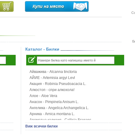
Со
Б
Каталог - Билки
Айважива - Alcanna tinctoria
АЙИЕ - Artemisia argyi Levl
Акация - Robinia Pseudoacacia L.
Алкостоп - спри алкохола!
Алое - Aloe Vera
Анасон - Pimpinela Anisum L.
Ангелика - Angelica Archangelica L.
Арника - Arnica montana L.
Ароматна кализия - Callisia Fragans
Арония - Sorbus melanocorpa
Виж всички билки
Бабини зъби - Tribulus terrestris