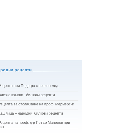
ародни рецепти
Рецепта при Подагра с пчелен мед
Високо кръвно - билкови рецепти
Рецепта за отслабване на проф. Мермерски
Кашлица – народни, билкови рецепти
Рецепта на проф. д-р Петър Манолов при
лит