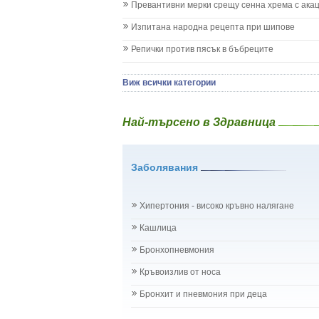
Превантивни мерки срещу сенна хрема с ака
Колики
Менингит
Изпитана народна рецепта при шипове
Млечни зъби
Репички против пясък в бъбреците
Млечница
Морбили
Нощно напикаване - енуреза
Виж всички категории
Отит
Отравяне
Най-търсено в Здравница
Плач
Подсичане
Проблеми в пикочните пътища и бъбреците
Заболявания
Проблеми с очите на бебето и детето
Разстройство - диария при бебето и детето
Рахит
Хипертония - високо кръвно налягане
Рубеола
Температура - висока
Кашлица
Травми на бебето и детето
Бронхопневмония
Хрема при бебето и детето
Категория:
НА БЪБРЕЦИТЕ И ОТДЕЛИТЕЛНАТ
Кръвоизлив от носа
Бъбреци
Бъбречна поликистоза
Бронхит и пневмония при деца
Бъбречна туберкулоза