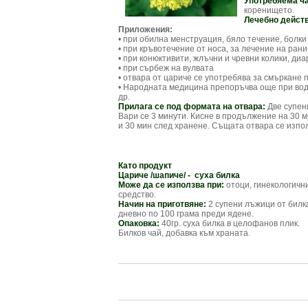
Употребяема ч
коренището.
Лечебно дейст
Приложения:
• при обилна менструация, бяло течение, болки
• при кръвотечение от носа, за лечение на рани
• при конюктивити, жлъчни и чревни колики, диа
• при сърбеж на вулвата
• отвара от цариче се употребява за смъркане 
• Народната медицина препоръчва още при водя
др.
Прилага се под формата на отвара:
Две супени
Вари се 3 минути. Кисне в продължение на 30 м
и 30 мин след хранене. Същата отвара се изпо
Като продукт
Цариче /шапиче/ - суха билка
Може да се използва при:
отоци, гинекологичн
средство.
Начин на приготвяне:
2 супени лъжици от билка
дневно по 100 грама преди ядене.
Опаковка:
40гр. суха билка в целофанов плик.
Билков чай, добавка към храната.