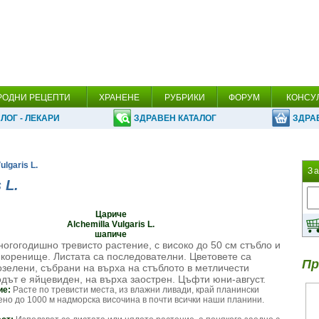
РОДНИ РЕЦЕПТИ
ХРАНЕНЕ
РУБРИКИ
ФОРУМ
КОНСУ
ЛОГ - ЛЕКАРИ
ЗДРАВЕН КАТАЛОГ
ЗДРА
ulgaris L.
З
 L.
Цариче
Alchemilla Vulgaris L.
шапиче
огогодишно тревисто растение, с високо до 50 см стъбло и
коренище. Листата са последователни. Цветовете са
Пр
зелени, събрани на върха на стъблото в метличести
дът е яйцевиден, на върха заострен. Цъфти юни-август.
ие:
Расте по тревисти места, из влажни ливади, край планински
но до 1000 м надморска височина в почти всички наши планини.