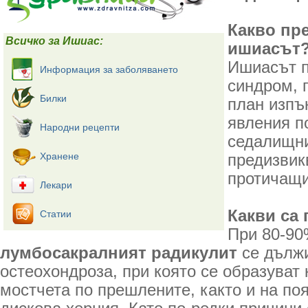
Какво пр
Всичко за Ишиас:
ишиасът
Ишиасът п
Информация за заболяването
синдром, 
Билки
план изпъ
явления п
Народни рецепти
седалищни
Хранене
предизвик
протичащи
Лекари
Какви са
Статии
При 80-90
лумбосакралният радикулит
се дълж
остеохондроза, при която се образуват
мостчета по прешлените, както и на по