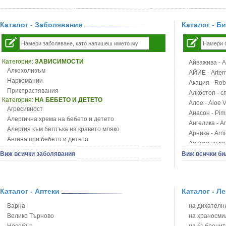
Каталог - Заболявания
Каталог - Б
Категория:
ЗАВИСИМОСТИ
Айважива - Al
Алкохолизъм
АЙИЕ - Artemi
Наркомании
Акация - Rob
Пристрастявания
Алкостоп - с
Категория:
НА БЕБЕТО И ДЕТЕТО
Алое - Aloe 
Агресивност
Анасон - Pim
Алергична хрема на бебето и детето
Ангелика - An
Алергия към белтъка на кравето мляко
Арника - Arn
Ангина при бебето и детето
Ароматна кал
Анемия при бебето и детето
Арония - So
Виж всички заболявания
Виж всички би
Апетит - пълни деца
Бабини зъби -
Аромотерапия и децата
Билки за ба
Безапетитие при бебето и детето
Блатен аир -
Бронхиална астма при бебето и детето
Каталог - Аптеки
Каталог - Л
Блатен тъжни
Бронхит и пневмония при деца
Блян
Варна
на дихателни
Варицела
Бобови шушул
Велико Търново
на храносми
Висока температура на бебето и детето
Божур - Paeo