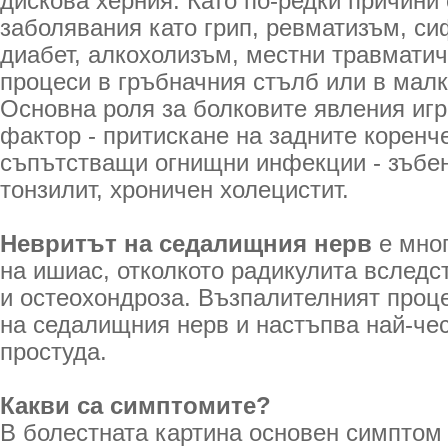
дискова херния. Като по-редки причини
заболявания като грип, ревматизъм, си
диабет, алкохолизъм, местни травмати
процеси в гръбначния стълб или в малк
Основна роля за болковите явления иг
фактор - притискане на задните коренче
съпътстващи огнищни инфекции - зъбен
тонзилит, хроничен холецистит.
Невритът на седалищния нерв
е мно
на ишиас, отколкото радикулита вследс
и остеохондроза. Възпалителният проц
на седалищния нерв и настъпва най-чес
простуда.
Какви са симптомите?
В болестната картина основен симптом 