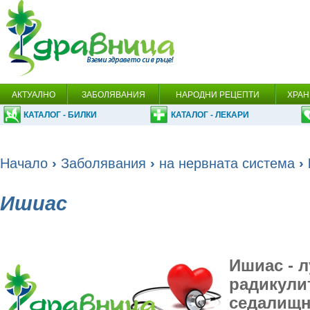
АКТУАЛНО
ЗАБОЛЯВАНИЯ
НАРОДНИ РЕЦЕПТИ
ХРАН
КАТАЛОГ - БИЛКИ
КАТАЛОГ - ЛЕКАРИ
Начало
›
Заболявания
›
на нервната система
›
Ишиас
Ишиас - 
радикули
седалищн