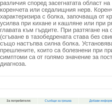
различия според засегнатата област на
коренчета или седалищния нерв. Корен
характеризира с болка, започваща от кр
усилва при кихане и кашляне или при р
главата към гърдите. При разтягане на
(сгъване в тазобедрената става без сви
също настъпва силна болка. Установява
прешлените, които са болезнени при пр
симптоми са от голямо значение за пос
диагноза.
За потребителя:
Съобщи за грешка
Добави информ