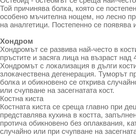
Остеоид - остеомът се среща най-често 
Той причинява болка, която се постепен
особено мъчителна нощем, но лесно п
на аналгетици. Постепенно се появява 
Хондром
Хондромът се развива най-често в кост
пръстите и засяга лица на възраст над 
Хондромът с локализация в дълги кост
злокачествена дегенерация. Туморът п
болка и обикновено се открива случайн
или счупване на засегнатата кост.
Костна киста
Костната киста се среща главно при де
представлява кухина в костта, запълнен
протича обикновено без оплаквания, ка
случайно или при счупване на засегната