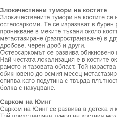
Злокачествени тумори на костите
Злокачествените тумори на костите се 
остеосаркоми. Те се изразяват в бурен 
проникване в меките тъкани около кост
метастазиране (разпространяване) в др
дробове, черен дроб и други.
Остеосаркомът се развива обикновено 
Най-честата локализация е в костите ок
рамото и тазовата област. Той нараства
обикновено до осмия месец метастазир
опипва като подутина с твърда плътнос
болка с накуцване.
Сарком на Юинг
Сарком на Юинг се развива в детска и 
Той представлява тумор на костния моз