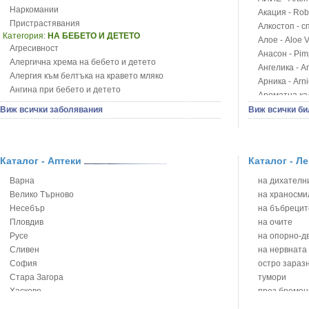
Наркомании
Акация - Rob
Пристрастявания
Алкостоп - с
Категория:
НА БЕБЕТО И ДЕТЕТО
Алое - Aloe 
Агресивност
Анасон - Pim
Алергична хрема на бебето и детето
Ангелика - An
Алергия към белтъка на кравето мляко
Арника - Arn
Ангина при бебето и детето
Ароматна кал
Анемия при бебето и детето
Арония - So
Виж всички заболявания
Виж всички би
Апетит - пълни деца
Бабини зъби -
Аромотерапия и децата
Билки за ба
Безапетитие при бебето и детето
Блатен аир -
Бронхиална астма при бебето и детето
Каталог - Аптеки
Каталог - Л
Блатен тъжни
Бронхит и пневмония при деца
Блян
Варна
на дихателни
Варицела
Бобови шушул
Велико Търново
на храносми
Висока температура на бебето и детето
Божур - Paeo
Несебър
на бъбрецит
Възпаление на ушите на бебето и детето
Борови връхче
Пловдив
на очите
Глисти
Босилек - Oc
Русе
на опорно-д
Грижа за пъпа на новороденото
Брей - Tamu
Сливен
на нервната
Грип при бебето и детето
Брош - Rubia 
София
остро зараз
Гърч
Бръшлян - He
Стара Загора
тумори
Да отгледам и възпитам детето си
Бряст - Ulmu
Хасково
през бремен
Детска церебрална парализа
Бушменски от
Ямбол
на сърцето 