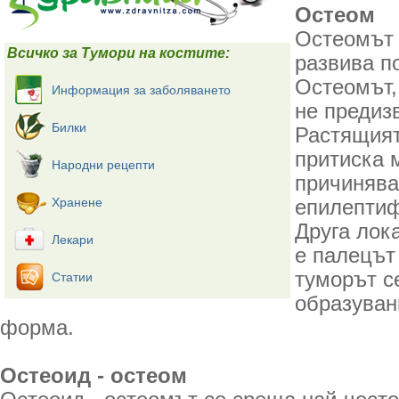
Остеом
Остеомът 
Всичко за Тумори на костите:
развива по
Остеомът,
Информация за заболяването
не предиз
Билки
Растящият
притиска 
Народни рецепти
причинява
Хранене
епилептиф
Друга лок
Лекари
е палецът
туморът с
Статии
образуван
форма.
Остеоид - остеом