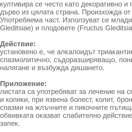
култивира се често като декоративно и
дърво из цялата страна. Произхожда о
Употребяема част. Използуват се младит
Gleditsiae) и плодовете (Fructus Gleditsia
Действие:
установено е, че алкалоидът триаканти
спазмолитично, съдоразширяващо, пон
налягане и възбужда дишането.
Приложение:
листата са употребяват за лечение на 
и колики, при язвена болест, колит, бро
спазми на жлъчните и пикочните пътища
обвивката оказват слабително действи
запек.