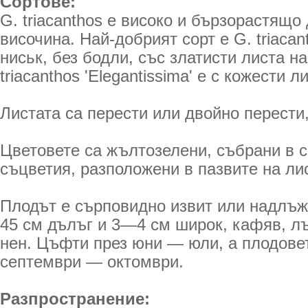
Сортове:
G. triacanthos е високо и бързорастящо 
височина. Най-добрият сорт е G. triacant
ниськ, без бодли, със златисти листа на
triacanthos 'Elegantissima' е с кожести л
Листата са перести или двойно перести
Цветовете са жълтозелени, събрани в 
съцветия, разположени в пазвите на ли
Плодът е сърповидно извит или надлъж
45 см дълъг и 3—4 см широк, кафяв, л
нен. Цъфти през юни — юли, а плодове
септември — октомври.
Разпространение: