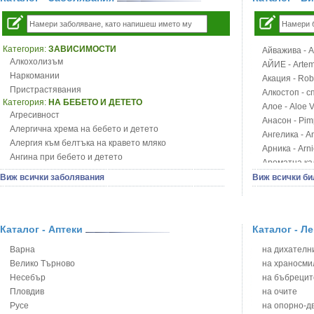
Категория:
ЗАВИСИМОСТИ
Айважива - Al
Алкохолизъм
АЙИЕ - Artemi
Наркомании
Акация - Rob
Пристрастявания
Алкостоп - с
Категория:
НА БЕБЕТО И ДЕТЕТО
Алое - Aloe 
Агресивност
Анасон - Pim
Алергична хрема на бебето и детето
Ангелика - An
Алергия към белтъка на кравето мляко
Арника - Arn
Ангина при бебето и детето
Ароматна кал
Анемия при бебето и детето
Арония - So
Виж всички заболявания
Виж всички би
Апетит - пълни деца
Бабини зъби -
Аромотерапия и децата
Билки за ба
Безапетитие при бебето и детето
Блатен аир -
Бронхиална астма при бебето и детето
Каталог - Аптеки
Каталог - Л
Блатен тъжни
Бронхит и пневмония при деца
Блян
Варна
на дихателни
Варицела
Бобови шушул
Велико Търново
на храносми
Висока температура на бебето и детето
Божур - Paeo
Несебър
на бъбрецит
Възпаление на ушите на бебето и детето
Борови връхче
Пловдив
на очите
Глисти
Босилек - Oc
Русе
на опорно-д
Грижа за пъпа на новороденото