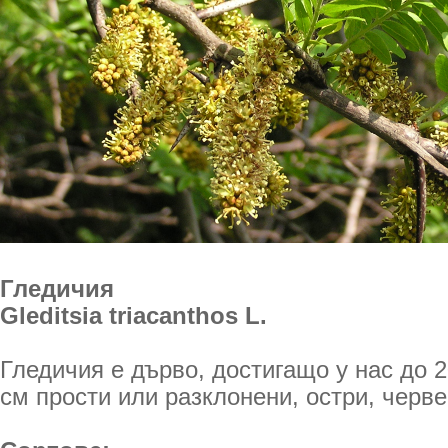
Гледичия
Gleditsia triacanthos L.
Гледичия е дърво, достигащо у нас до 2
см прости или разклонени, остри, чер