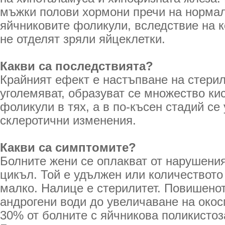
мъжки полови хормони пречи на нормал
яйчниковите фоликули, вследствие на ко
не отделят зряли яйцеклетки.
Какви са последствията?
Крайният ефект е настъпване на стерил
уголемяват, образуват се множество ки
фоликули в тях, а в по-късен стадий се
склеротични изменения.
Какви са симптомите?
Болните жени се оплакват от нарушени
цикъл. Той е удължен или количеството
малко. Налице е стерилитет. Повишенот
андрогени води до увеличаване на око
30% от болните с яйчникова поликистоз