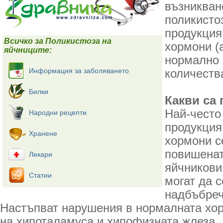
възникван
поликисто
продукция
Всичко за Поликистоза на
хормони (
яйчниците:
нормално 
Информация за заболяването
количеств
Билки
Какви са
Най-често
Народни рецепти
продукция
Хранене
хормони с
повишенат
Лекари
яйчникови
Статии
могат да с
надбъбреч
Настъпват нарушения в нормалната хо
на хипоталамуса и хипофизната жлеза. 