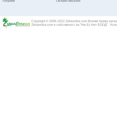
Рубрики
Онлайн магазин
Зайча сянка -
Белодробна емболия и белодробен инфаркт
Здравец - Ge
Белодробна склероза
Златовръх - 
Болки в ушите
Змийски лапа
Бронхиектазии - разширение на бронхите
Copyright © 2006-2022 Zdravnitza.com Всички права запа
Змийско мляк
Бронхиолит
Zdravnitza.com е собственост на "Ню Ес Нет ЕООД" :
Усло
Зърнастец -
Бронхит
Иглика - Fl. 
Бронхопневмония
Изсипливче -
Възпаление на тъпанчето
Исиот - Zingib
Възпалено гърло
Исландски ли
Задавяне с чуждо тяло
Исоп - Hyssop
Кашлица
Калина - Vib
Кръвоизлив от носа
Калоферче -
Ларингит
Каменоломка 
Мениеров синдром
Камшик - Agr
Моноцитна ангина
Карамфил - E
Плеврит
Кафяво морск
Саркоидоза
Кисел трън - 
Сенна хрема
Клинавче /орл
Синуит
Коило - Stipa
Сърбеж в ушите
Комунига - Me
Трахеит
Коноп - Canna
Туберкулоза
Конски кесте