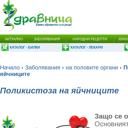
АКТУАЛНО
ЗАБОЛЯВАНИЯ
НАРОДНИ РЕЦЕПТИ
ХРАН
КАТАЛОГ - БИЛКИ
КАТАЛОГ - ЛЕКАРИ
Начало
›
Заболявания
›
на половите органи
› П
яйчниците
Поликистоза на яйчниците
Защо се 
Основният