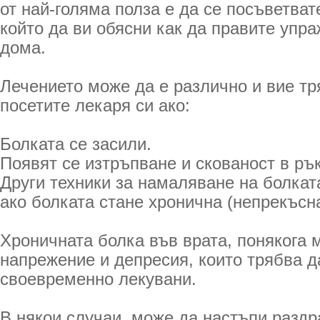
от най-голяма полза е да се посъветват
който да ви обясни как да правите упра
дома.
Лечението може да е различно и вие т
посетите лекаря си ако:
Болката се засили.
Появят се изтръпване и скованост в ръ
Други техники за намаляване на болката
ако болката стане хронична (непрекъсна
Хроничната болка във врата, понякога 
напрежение и депресия, които трябва д
своевременно лекувани.
В някои случаи, може да настъпи раздр