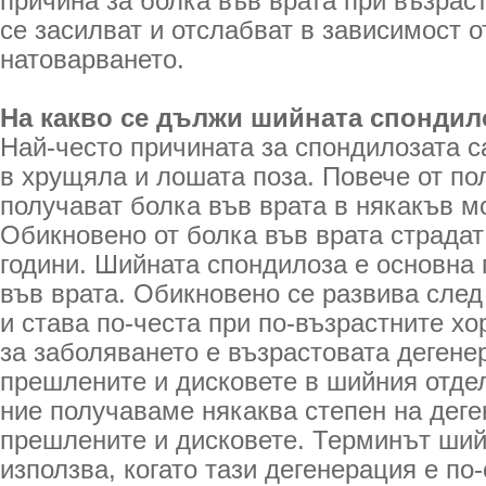
причина за болка във врата при възрас
се засилват и отслабват в зависимост о
натоварването.
На какво се дължи шийната спондил
Най-често причината за спондилозата 
в хрущяла и лошата поза. Повече от по
получават болка във врата в някакъв м
Обикновено от болка във врата страдат
години. Шийната спондилоза е основна 
във врата. Обикновено се развива след
и става по-честа при по-възрастните х
за заболяването е възрастовата дегене
прешлените и дисковете в шийния отдел
ние получаваме някаква степен на деге
прешлените и дисковете. Терминът ший
използва, когато тази дегенерация е по