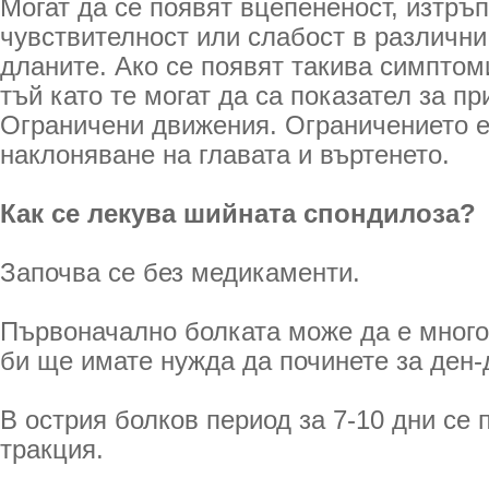
Могат да се появят вцепененост, изтръ
чувствителност или слабост в различни
дланите. Ако се появят такива симптом
тъй като те могат да са показател за пр
Ограничени движения. Ограничението е
наклоняване на главата и въртенето.
Как се лекува шийната спондилоза?
Започва се без медикаменти.
Първоначално болката може да е много
би ще имате нужда да починете за ден-
В острия болков период за 7-10 дни се
тракция.