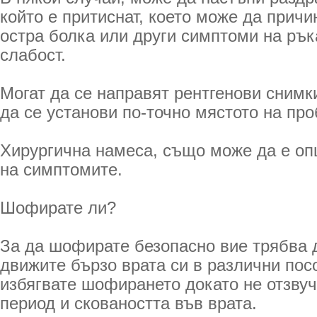
който е притиснат, което може да прич
остра болка или други симптоми на рък
слабост.
Могат да се направят рентгенови снимк
да се установи по-точно мястото на пр
Хирургична намеса, също може да е оп
на симптомите.
Шофирате ли?
За да шофирате безопасно вие трябва 
движите бързо врата си в различни пос
избягвате шофирането докато не отзвуч
период и сковаността във врата.