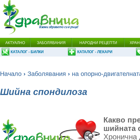
АКТУАЛНО
ЗАБОЛЯВАНИЯ
НАРОДНИ РЕЦЕПТИ
ХРАН
КАТАЛОГ - БИЛКИ
КАТАЛОГ - ЛЕКАРИ
Начало
›
Заболявания
›
на опорно-двигателнат
Шийна спондилоза
Какво пр
шийната 
Хронична 