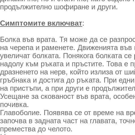
продължително шофиране и други.
Симптомите включват
:
Болка във врата. Тя може да се разпро
на черепа и раменете. Движенията във 
увеличат болката. Понякога болката се
надолу към ръката и пръстите. Това е 
дразненето на нерв, който излиза от ши
гръбнака и достига до ръката. При едни
на пристъпи, а при други е продължите
Усещане за скованост във врата, особе
почивка.
Главоболие. Появява се от време на вр
започва в задната част на главата, точн
премества до челото.