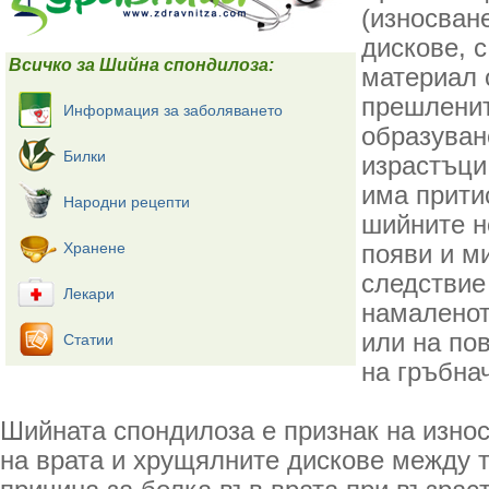
(износван
дискове, 
Всичко за Шийна спондилоза:
материал 
прешленит
Информация за заболяването
образуван
Билки
израстъци
има прити
Народни рецепти
шийните н
Хранене
появи и м
следствие
Лекари
намаленот
или на по
Статии
на гръбна
Шийната спондилоза е признак на изно
на врата и хрущялните дискове между т