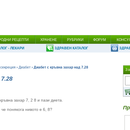
РОДНИ РЕЦЕПТИ
ХРАНЕНЕ
РУБРИКИ
ФОРУМ
КОНСУ
ЛОГ - ЛЕКАРИ
ЗДРАВЕН КАТАЛОГ
ЗДРА
 секреция
›
Диабет
› Диабет с кръвна захар над 7.28
З
 7.28
ръвна захар 7, 2 8 и пази диета.
Пр
че понякога нивото е 6, 8?