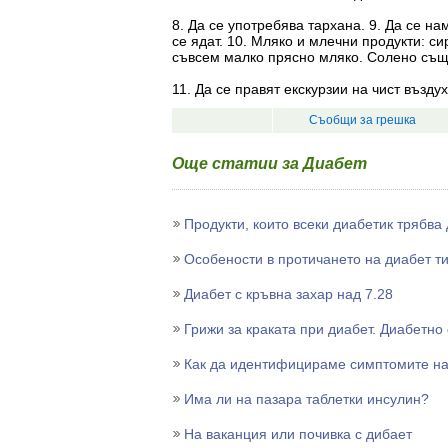
8. Да се употребява тархана. 9. Да се н
се ядат. 10. Мляко и млечни продукти: си
съвсем малко прясно мляко. Солено също
11. Да се правят екскурзии на чист възду
Съобщи за грешка
Още статии за Диабет
Продукти, които всеки диабетик трябва
Особености в протичането на диабет ти
Диабет с кръвна захар над 7.28
Грижи за краката при диабет. Диабетно
Как да идентифицираме симптомите на
Има ли на пазара таблетки инсулин?
На ваканция или почивка с дибает