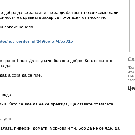
 е добре да се запомни, че за диабетикът, независимо дали
тойности на кръвната захар са по-опасни от високите.
чи повече канела.
er/list_center_id/249/color/4/cat/15
Св
 е вряло 1 час. Да се дъвче бавно и добре. Когато житото
на ден.
Жел
има
ат, а сока да се пие.
тък
став
Цен
а вода.
ини. Като се яде да не се преяжда, ще ставате от масата
на ден.
алата, пиперки, домати, моркови и т.н. Боб да не се яде. Да