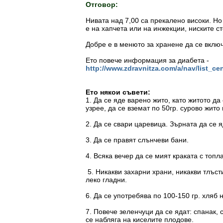
Отговор:
Нивата над 7,00 са прекалено високи. Но
е на хапчета или на инжекции, ниските с
Добре е в менюто за хранене да се вклю
Ето повече информация за диабета -
http://www.zdravnitza.com/a/nav/list_cent
Ето някои съвети:
1. Да се яде варено жито, като житото да
узрее, да се вземат по 50гр. сурово жито 
2. Да се свари царевица. Зърната да се яд
3. Да се правят слънчеви бани.
4. Всяка вечер да се мият краката с топл
5. Никакви захарни храни, никакви тлъст
леко гладни.
6. Да се употребява по 100-150 гр. хляб 
7. Повече зеленчуци да се ядат: спанак, с
се набляга на киселите плодове.