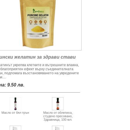
ински желатин за здрави стави
атинът укрепва клетките и вътрешните влакна,
 благоприятен ефект върху съединителната
ан, подпомага възстановяването на увредените
и....
а: 9.50 лв.
Масло от бял трън
Масло от облепиха,
студено пресовано,
Здравница, 100 мл.