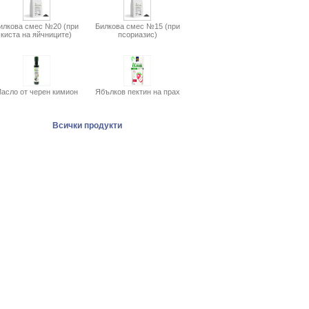
илкова смес №20 (при
Билкова смес №15 (при
киста на яйчниците)
псориазис)
асло от черен кимион
Ябълков пектин на прах
Всички продукти