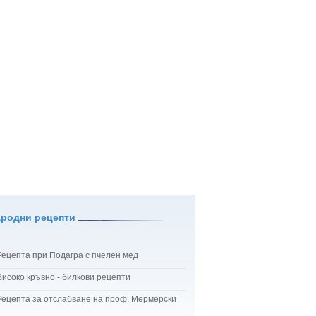
ародни рецепти
Рецепта при Подагра с пчелен мед
Високо кръвно - билкови рецепти
Рецепта за отслабване на проф. Мермерски