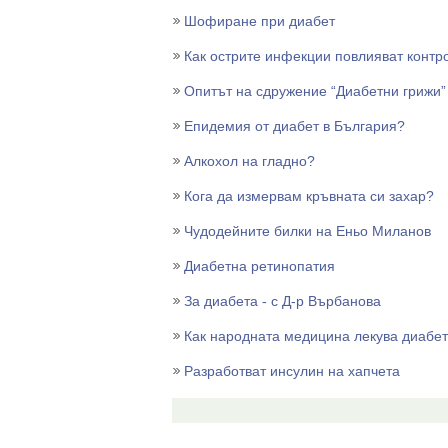
Шофиране при диабет
Как острите инфекции повлияват контр
Опитът на сдружение “Диабетни грижи” 
Епидемия от диабет в България?
Алкохол на гладно?
Кога да измервам кръвната си захар?
Чудодейните билки на Еньо Миланов
Диабетна ретинопатия
За диабета - с Д-р Върбанова
Как народната медицина лекува диабе
Разработват инсулин на хапчета