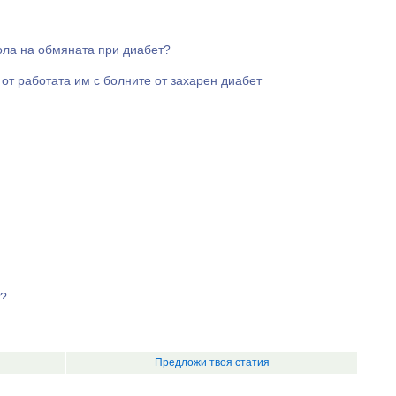
ола на обмяната при диабет?
от работата им с болните от захарен диабет
т?
Предложи твоя статия