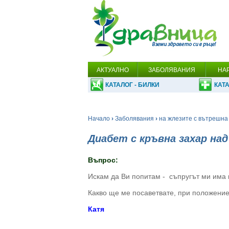
АКТУАЛНО
ЗАБОЛЯВАНИЯ
НА
КАТАЛОГ - БИЛКИ
КАТА
Начало
›
Заболявания
›
на жлезите с вътрешна
Диабет с кръвна захар над
Въпрос:
Искам да Ви попитам - съпругът ми има к
Какво ще ме посаветвате, при положение 
Катя