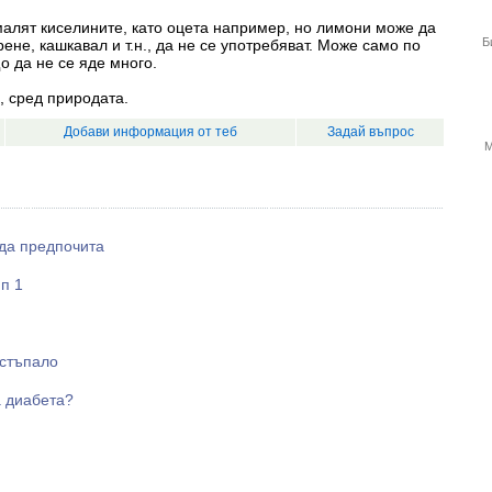
амалят киселините, като оцета например, но лимони може да
Б
рене, кашкавал и т.н., да не се употребяват. Може само по
 да не се яде много.
х, сред природата.
Добави информация от теб
Задай въпрос
М
 да предпочита
п 1
 стъпало
 диабета?