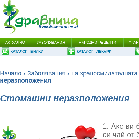
АКТУАЛНО
ЗАБОЛЯВАНИЯ
НАРОДНИ РЕЦЕПТИ
ХРАН
КАТАЛОГ - БИЛКИ
КАТАЛОГ - ЛЕКАРИ
Начало
›
Заболявания
›
на храносмилателната
неразположения
Стомашни неразположения
1. Ако ви 
си чай от