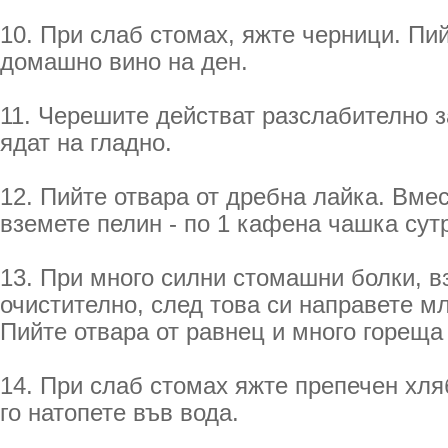
10. При слаб стомах, яжте черници. Пи
домашно вино на ден.
11. Черешите действат разслабително за
ядат на гладно.
12. Пийте отвара от дребна лайка. Вме
вземете пелин - по 1 кафена чашка сут
13. При много силни стомашни болки, в
очистително, след това си направете м
Пийте отвара от равнец и много гореща
14. При слаб стомах яжте препечен хля
го натопете във вода.