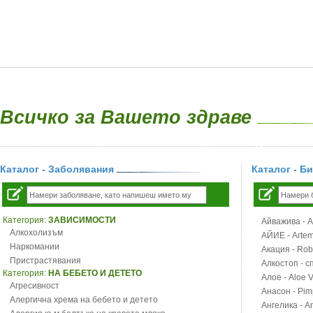
Всичко за Вашето здраве
Каталог - Заболявания
Каталог - Б
Категория:
ЗАВИСИМОСТИ
Айважива - Al
Алкохолизъм
АЙИЕ - Artemi
Наркомании
Акация - Rob
Пристрастявания
Алкостоп - с
Категория:
НА БЕБЕТО И ДЕТЕТО
Алое - Aloe 
Агресивност
Анасон - Pim
Алергична хрема на бебето и детето
Ангелика - An