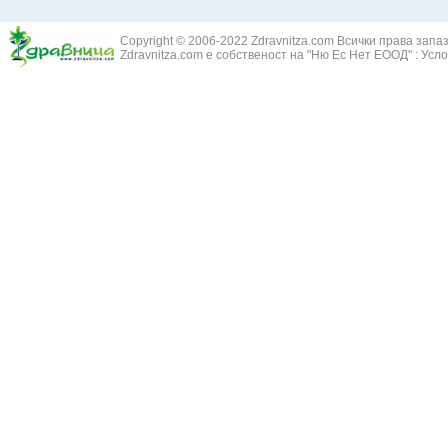
Златовръх - 
Болки в ушите
Змийски лапа
Бронхиектазии - разширение на бронхите
Copyright © 2006-2022 Zdravnitza.com Всички права запа
Змийско мляк
Бронхиолит
Zdravnitza.com е собственост на "Ню Ес Нет ЕООД" :
Усло
Зърнастец -
Бронхит
Иглика - Fl. 
Бронхопневмония
Изсипливче -
Възпаление на тъпанчето
Исиот - Zingib
Възпалено гърло
Исландски ли
Задавяне с чуждо тяло
Исоп - Hyssop
Кашлица
Калина - Vib
Кръвоизлив от носа
Калоферче -
Ларингит
Каменоломка 
Мениеров синдром
Камшик - Agr
Моноцитна ангина
Карамфил - E
Плеврит
Кафяво морск
Саркоидоза
Кисел трън - 
Сенна хрема
Клинавче /орл
Синуит
Коило - Stipa
Сърбеж в ушите
Комунига - Me
Трахеит
Коноп - Canna
Туберкулоза
Конски кесте
Фарингит
Копитник - A
Хрема
Коприва - Urt
Категория:
НА ЖЛЕЗИТЕ С ВЪТРЕШНА СЕКРЕЦИЯ