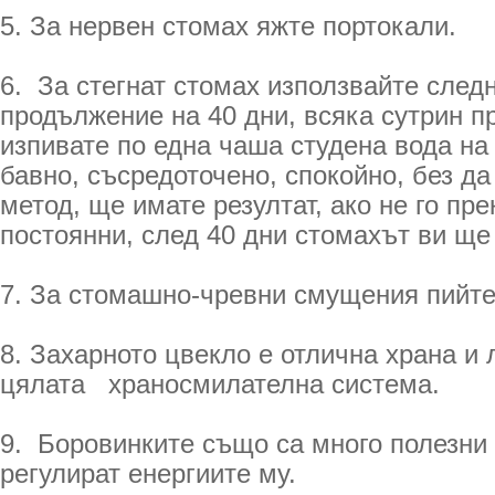
5. За нервен стомах яжте портокали.
6. За стегнат стомах използвайте след
продължение на 40 дни, всяка сутрин п
изпивате по една чаша студена вода на
бавно, съсредоточено, спокойно, без да
метод, ще имате резултат, ако не го пре
постоянни, след 40 дни стомахът ви ще 
7. За стомашно-чревни смущения пийте 
8. Захарното цвекло е отлична храна и
цялата храносмилателна система.
9. Боровинките също са много полезни 
регулират енергиите му.