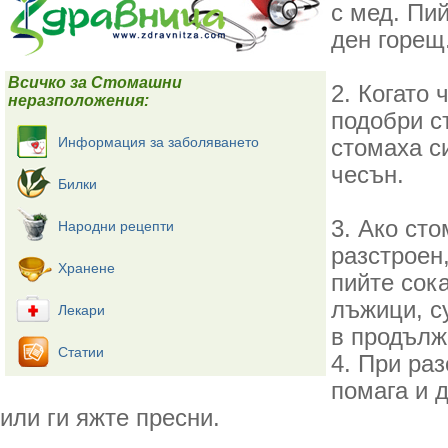
с мед. Пий
ден горещ
Всичко за Стомашни
2. Когато 
неразположения:
подобри с
Информация за заболяването
стомаха с
чесън.
Билки
3. Ако сто
Народни рецепти
разстроен,
Хранене
пийте сока
лъжици, су
Лекари
в продълж
Статии
4. При ра
помага и д
или ги яжте пресни.