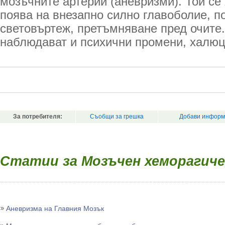
мозъчните артерии (аневризми). Той се
поява на внезапно силно главоболие, 
световъртеж, претъмняване пред очите.
наблюдават и психични промени, халюц
За потребителя:
Съобщи за грешка
Добави информ
Статии за Мозъчен хеморагиче
Аневризма на Главния Мозък