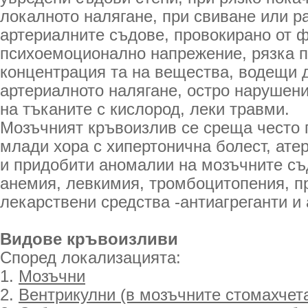
локалното налягане, при свиване или р
артериалните съдове, провокирано от ф
психоемоционално напрежение, рязка 
концентрация та на вещества, водещи 
артериалното налягане, остро нарушен
на тъканите с кислород, леки травми.
Мозъчният кръвоизлив се среща често 
млади хора с хипертонична болест, ате
и придобити аномалии на мозъчните съ
анемия, левкимия, тромбоцитопения, п
лекарствени средства -антиагреганти и 
Видове кръвоизливи
Според локализацията:
1.
Мозъчни
2.
Вентрикулни (в мозъчните стомахчет