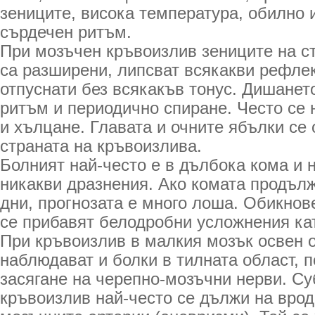
зениците, висока температура, обилно 
сърдечен ритъм.
При мозъчен кръвоизлив зениците на с
са разширени, липсват всякакви рефлек
отпуснати без всякакъв тонус. Дишанет
ритъм и периодично спиране. Често се
и хълцане. Главата и очните ябълки се
страната на кръвоизлива.
Болният най-често е в дълбока кома и 
никакви дразнения. Ако комата продълж
дни, прогнозата е много лоша. Обикнов
се прибавят белодробни усложнения ка
При кръвоизлив в малкия мозък освен 
наблюдават и болки в тилната област, 
засягане на черепно-мозъчни нерви. С
кръвоизлив най-често се дължи на вро