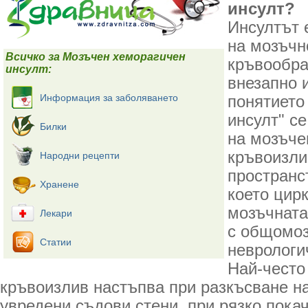
инсулт?
Инсултът 
на мозъчн
Всичко за Мозъчен хеморагичен
кръвообра
инсулт:
внезапно 
Информация за заболяването
понятието
инсулт" с
Билки
на мозъче
кръвоизли
Народни рецепти
пространс
Хранене
което цир
мозъчната
Лекари
с общомоз
Статии
неврологи
Най-често
кръвоизлив настъпва при разкъсване н
увредени съдови стени, при рязко пока