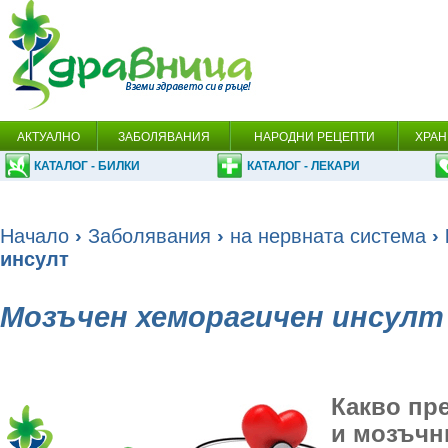
АКТУАЛНО
ЗАБОЛЯВАНИЯ
НАРОДНИ РЕЦЕПТИ
ХРАН
КАТАЛОГ - БИЛКИ
КАТАЛОГ - ЛЕКАРИ
Начало
›
Заболявания
›
на нервната система
›
инсулт
Мозъчен хеморагичен инсулт
Какво пр
и мозъчн