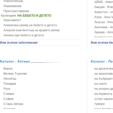
Алкохолизъм
АЙИЕ - Artemi
Наркомании
Акация - Rob
Пристрастявания
Алкостоп - с
Категория:
НА БЕБЕТО И ДЕТЕТО
Алое - Aloe 
Агресивност
Анасон - Pim
Алергична хрема на бебето и детето
Ангелика - An
Алергия към белтъка на кравето мляко
Арника - Arn
Ангина при бебето и детето
Ароматна кал
Анемия при бебето и детето
Арония - So
Виж всички заболявания
Виж всички би
Апетит - пълни деца
Бабини зъби -
Аромотерапия и децата
Билки за ба
Безапетитие при бебето и детето
Блатен аир -
Бронхиална астма при бебето и детето
Каталог - Аптеки
Каталог - Л
Блатен тъжни
Бронхит и пневмония при деца
Блян
Варна
на дихателни
Варицела
Бобови шушул
Велико Търново
на храносми
Висока температура на бебето и детето
Божур - Paeo
Несебър
на бъбрецит
Възпаление на ушите на бебето и детето
Борови връхче
Пловдив
на очите
Глисти
Босилек - Oc
Русе
на опорно-д
Грижа за пъпа на новороденото
Брей - Tamu
Сливен
на нервната
Грип при бебето и детето
Брош - Rubia 
София
остро зараз
Гърч
Бръшлян - He
Стара Загора
тумори
Да отгледам и възпитам детето си
Бряст - Ulmu
Хасково
през бремен
Детска церебрална парализа