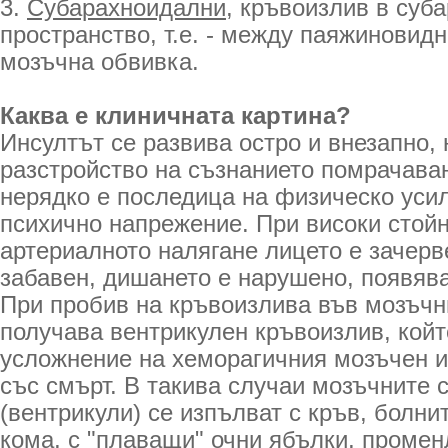
3.
Субарахноидални
, кръвоизлив в суб
пространство, т.е. - между паяжиновидн
мозъчна обвивка.
Каква е клиничната картина?
Инсултът се развива остро и внезапно, 
разстройство на съзнанието помрачаван
нерядко е последица на физическо уси
психично напрежение. При високи стойн
артериалното налягане лицето е зачерв
забавен, дишането е нарушено, появяв
При пробив на кръвоизлива във мозъчн
получава вентрикулен кръвоизлив, койт
усложнение на хеморагичния мозъчен и
със смърт. В такива случаи мозъчните 
(вентрикули) се изпълват с кръв, болни
кома, с "плаващи" очни ябълки, проме