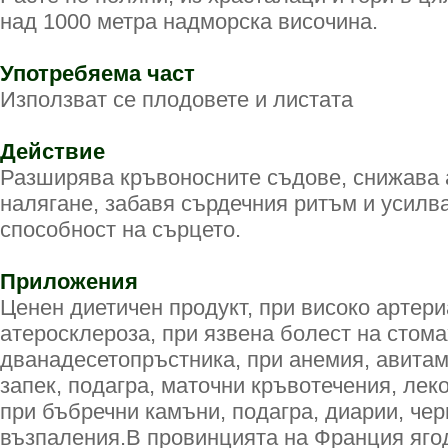
над 1000 метра надморска височина.
Употребяема част
Използват се плодовете и листата
Действие
Разширява кръвоносните съдове, снижава
налягане, забавя сърдечния ритъм и усилв
способност на сърцето.
Приложения
Ценен диетичен продукт, при високо артери
атеросклероза, при язвена болест на стома
дванадесетопръстника, при анемия, авитам
запек, подагра, маточни кръвотечения, лек
при бъбречни камъни, подагра, диарии, че
възпаления.В провинцията на Франция яго