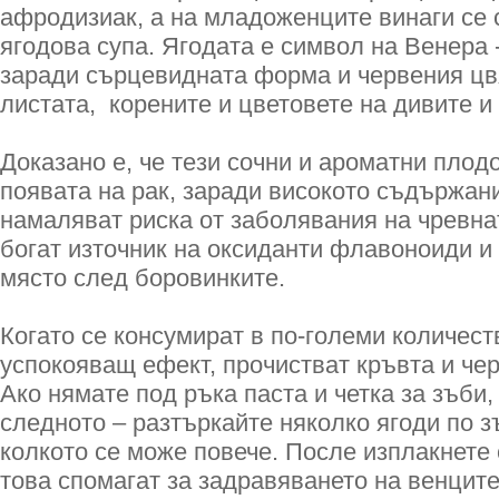
афродизиак, а на младоженците винаги се 
ягодова супа. Ягодата е символ на Венера 
заради сърцевидната форма и червения цвя
листата, корените и цветовете на дивите и
Доказано е, че тези сочни и ароматни плод
появата на рак, заради високото съдържан
намаляват риска от заболявания на чревнат
богат източник на оксиданти флавоноиди и
място след боровинките.
Когато се консумират в по-големи количест
успокояващ ефект, прочистват кръвта и че
Ако нямате под ръка паста и четка за зъби
следното – разтъркайте няколко ягоди по з
колкото се може повече. После изплакнете 
това спомагат за задравяването на венците