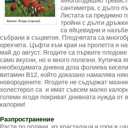
Многогодишно тревисто
сантиметра, с дълго п
Листата са предимно п
тройни с дълги дръжки
са яйцевидни и назъбе
събрани в съцветия. Плодчетата са много
орехчета. Цъфти към края на пролетта и на
май до август. Ягодите са първите плодове 
само вкусни, но и много полезни. Купичка 
необходимата дневна доза фолиева кисели
витамин B12, който доказано намалява няк
новородените. Ягодите не съдържат мазнин
холестерол са и имат съвсем малко калор
големи ягоди покриват дневната нужда от в
калории!
Разпространение
Расте по поляни, из храсталаци и гори в ця