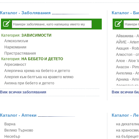
Каталог - Заболявания
Каталог - Б
Категория:
ЗАВИСИМОСТИ
Айважива - Al
Алкохолизъм
АЙИЕ - Artemi
Наркомании
Акация - Rob
Пристрастявания
Алкостоп - с
Категория:
НА БЕБЕТО И ДЕТЕТО
Алое - Aloe 
Агресивност
Анасон - Pim
Алергична хрема на бебето и детето
Ангелика - An
Алергия към белтъка на кравето мляко
Арника - Arn
Ангина при бебето и детето
Ароматна кал
Анемия при бебето и детето
Арония - So
Виж всички заболявания
Виж всички би
Апетит - пълни деца
Бабини зъби -
Аромотерапия и децата
Билки за ба
Безапетитие при бебето и детето
Блатен аир -
Бронхиална астма при бебето и детето
Каталог - Аптеки
Каталог - Л
Блатен тъжни
Бронхит и пневмония при деца
Блян
Варна
на дихателни
Варицела
Бобови шушул
Велико Търново
на храносми
Висока температура на бебето и детето
Божур - Paeo
Несебър
на бъбрецит