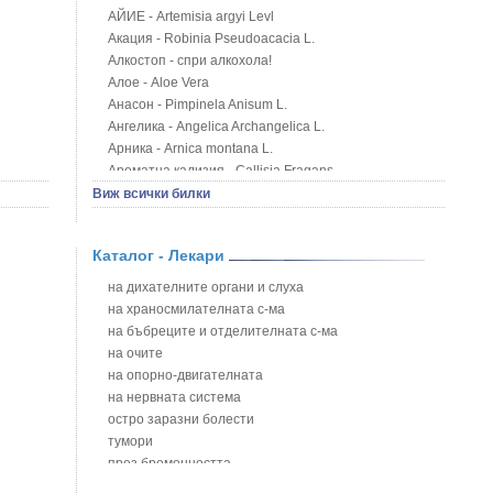
АЙИЕ - Artemisia argyi Levl
Акация - Robinia Pseudoacacia L.
Алкостоп - спри алкохола!
Алое - Aloe Vera
Анасон - Pimpinela Anisum L.
Ангелика - Angelica Archangelica L.
Арника - Arnica montana L.
Ароматна кализия - Callisia Fragans
Арония - Sorbus melanocorpa
Виж всички билки
Бабини зъби - Tribulus terrestris
Билки за бани при хемороиди
Каталог - Лекари
Блатен аир - Acorus calamus L.
Блатен тъжник - Spirea ulmaria L.
на дихателните органи и слуха
Блян
на храносмилателната с-ма
Бобови шушулки - Phaseolus Vulgaris L.
на бъбреците и отделителната с-ма
Божур - Paeonia Decora
на очите
Борови връхчета - Pinus sylvestris
на опорно-двигателната
Босилек - Ocimum Basillicum
на нервната система
Брей - Tamus Communis
остро заразни болести
Брош - Rubia tinctorum L.
тумори
Бръшлян - Hedera helix L.
през бременността
Бряст - Ulmus
на сърцето и кръвоносните съдове