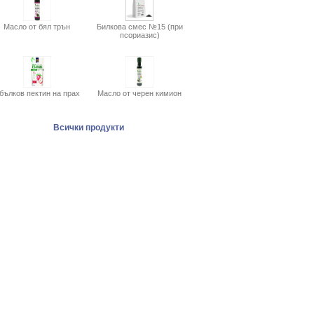
Масло от бял трън
Билкова смес №15 (при
псориазис)
бълков пектин на прах
Масло от черен кимион
Всички продукти