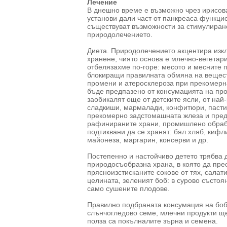
Лечение
В днешно време е възможно чрез ирисова
установи дали част от панкреаса функцио
съществуват възможности за стимулиране
природолечението.
Диета. Природолечението акцентира изк
хранене, чиято основа е млечно-вегетари
отбелязахме по-горе: месото и месните 
блокиращи правилната обмяна на веществ
промени и атеросклероза при прекомерна
бъде предпазено от консумацията на про
заобикалят още от детските ясли, от най
сладкиши, мармалади, конфитюри, пасти, 
прекомерно задстомашната жлеза и предр
рафинираните храни, промишлено обрабо
подтиквани да се хранят: бял хляб, кифли
майонеза, маргарин, консерви и др.
Постепенно и настойчиво детето трябва д
природосъобразна храна, в която да прео
прясноизстисканите сокове от тях, салат
целината, зеленият боб: в сурово състоя
само сушените плодове.
Правилно подбраната консумация на бобо
слънчогледово семе, млечни продукти щ
полза са покълналите зърна и семена.