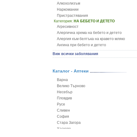
Алкохолизъм
Наркомании
Пристрастявания
Категория:
НА БЕБЕТО И ДЕТЕТО
Агресивност
Алергична хрема на бебето и детето
Алергия към белтъка на кравето мляко
Ангина при бебето и детето
Анемия при бебето и детето
Виж всички заболявания
Апетит - пълни деца
Аромотерапия и децата
Безапетитие при бебето и детето
Каталог - Аптеки
Бронхиална астма при бебето и детето
Варна
Бронхит и пневмония при деца
Велико Търново
Варицела
Несебър
Висока температура на бебето и детето
Пловдив
Възпаление на ушите на бебето и детето
Русе
Глисти
Сливен
Грижа за пъпа на новороденото
София
Грип при бебето и детето
Стара Загора
Гърч
Хасково
Да отгледам и възпитам детето си
Ямбол
Детска церебрална парализа