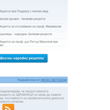
Рецепта при Подагра с пчелен мед
Високо кръвно - билкови рецепти
Рецепта за отслабване на проф. Мермерски
Кашлица – народни, билкови рецепти
Рецепта на проф. д-р Петър Манолов при
лит
Разработено от
НЮ ЕС НЕТ ЕООД
редупреждава, че предоставената
аниците на ЗДРАВНИЦА не може да замени
ар, поставянето на професионална диагноза
нужното лечение.