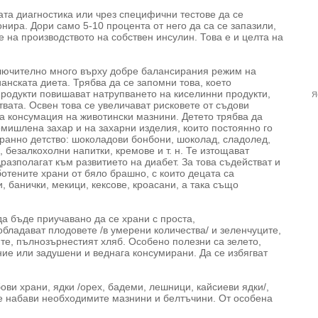
та диагностика или чрез специфични тестове да се
нира. Дори само 5-10 процента от него да са се запазили,
 на производството на собствен инсулин. Това е и целта на
лючително много върху добре балансирания режим на
анската диета. Трябва да се запомни това, което
продукти повишават натрупването на киселинни продукти,
Я
ата. Освен това се увеличават рисковете от съдови
 консумация на животински мазнини. Детето трябва да
мишлена захар и на захарни изделия, които постоянно го
-ранно детство: шоколадови бонбони, шоколад, сладолед,
безалкохолни напитки, кремове и т. н. Те изтощават
азполагат към развитието на диабет. За това съдействат и
тените храни от бяло брашно, с които децата са
, банички, мекици, кексове, кроасани, а така също
а бъде приучавано да се храни с проста,
бладават плодовете /в умерени количества/ и зеленчуците,
ите, пълнозърнестият хляб. Особено полезни са зелето,
ние или задушени и веднага консумирани. Да се избягват
ви храни, ядки /орех, бадеми, лешници, кайсиеви ядки/,
е набави необходимите мазнини и белтъчини. От особена