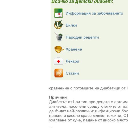
Всичко за Детски диабет:
Информация за заболяването
Билки
Народни рецепти
Хранене
Лекари
Статии
сравнение с потомците на диабетици от I
Причини
Диабетът от I-ви тип при децата е автои
антитела, насочени срещу клетките от п
да бъдат най-различни: инфекциозни бол
прясно и кисело краве мляко, токсини, С
ухапване от куче, падане от високо място