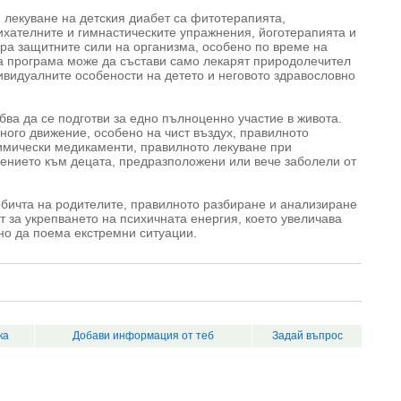
 лекуване на детския диабет са фитотерапията,
хателните и гимнастическите упражнения, йоготерапията и
ра защитните сили на организма, особено по време на
а програма може да състави само лекарят природолечител
ивидуалните особености на детето и неговото здравословно
ябва да се подготви за едно пълноценно участие в живота.
ного движение, особено на чист въздух, правилното
химически медикаменти, правилното лекуване при
ението към децата, предразположени или вече заболели от
обичта на родителите, правилното разбиране и анализиране
 за укрепването на психичната енергия, което увеличава
но да поема екстремни ситуации.
ка
Добави информация от теб
Задай въпрос