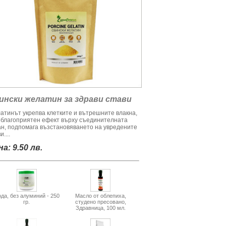
ински желатин за здрави стави
атинът укрепва клетките и вътрешните влакна,
 благоприятен ефект върху съединителната
ан, подпомага възстановяването на увредените
и....
а: 9.50 лв.
да, без алуминий - 250
Масло от облепиха,
гр.
студено пресовано,
Здравница, 100 мл.