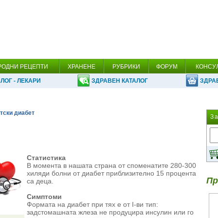
РОДНИ РЕЦЕПТИ
ХРАНЕНЕ
РУБРИКИ
ФОРУМ
КОНСУ
ЛОГ - ЛЕКАРИ
ЗДРАВЕН КАТАЛОГ
ЗДРА
тски диабет
З
Статистика
В момента в нашата страна от споменатите 280-300
хиляди болни от диабет приблизително 15 процента
Пр
са деца.
Симптоми
Формата на диабет при тях е от I-ви тип:
задстомашната жлеза не продуцира инсулин или го