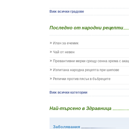
Детски аутизъм
Детски диабет
Виж всички градове
Екземи при деца
Епилепсия при деца
Последно от народни рецепти
Жълтеница
Запек на бебето и детето
Заушка
Илач за ечемик
Имунизационен календар
Кашлица при бебето и детето
Чай от невен
Коклюш при бебето и детето
Превантивни мерки срещу сенна хрема с ака
Колики
Менингит
Изпитана народна рецепта при шипове
Млечни зъби
Репички против пясък в бъбреците
Млечница
Морбили
Нощно напикаване - енуреза
Виж всички категории
Отит
Отравяне
Най-търсено в Здравница
Плач
Подсичане
Проблеми в пикочните пътища и бъбреците
Заболявания
Проблеми с очите на бебето и детето