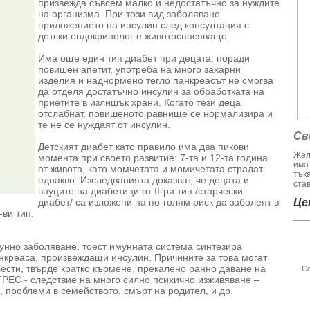
призвежда съвсем малко и недостатъчно за нуждите
на организма. При този вид заболяване
приложението на инсулин след консултация с
детски ендокринолог е животоспасяващо.
Има още един тип диабет при децата: поради
повишен апетит, употреба на много захарни
изделия и наднормено тегло панкреасът не смогва
да отделя достатъчно инсулин за обработката на
приетите в излишък храни. Когато тези деца
отслабнат, повишеното равнище се нормализира и
те не се нуждаят от инсулин.
Св
Детският диабет като правило има два пикови
Жел
момента при своето развитие: 7-та и 12-та година
има
от живота, като момчетата и момичетата страдат
тък
еднакво. Изследванията доказват, че децата и
став
внуците на диабетици от II-ри тип /старчески
диабет/ са изложени на по-голям риск да заболеят в
Цен
-ви тип.
мунно заболяване, тоест имунната система синтезира
анкреаса, произвеждащи инсулин. Причините за това могат
ести, твърде кратко кърмене, прекалено ранно даване на
Со
ТРЕС - следствие на много силно психично изживяване –
, проблеми в семейството, смърт на родител, и др.