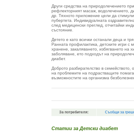
Други средства на природолечението при
рефлекторният масаж, водолечението, ди
др. Тяхното приложение цели да стимули
пубертета. Индивидуалната оздравителн
след медицински преглед, отчитайки инд
състояние.
Детето е като всички останали деца и тр
Ранната профилактика, детските игри с м
хранене, закаляването, избягването на 
заболяване, ето подходът на природолеч
диабет.
Доброто разбирателство в семейството, 
на проблемите на подрастващите помагат
възможностите на организма безболезне
За потребителя:
Съобщи за греш
Статии за Детски диабет