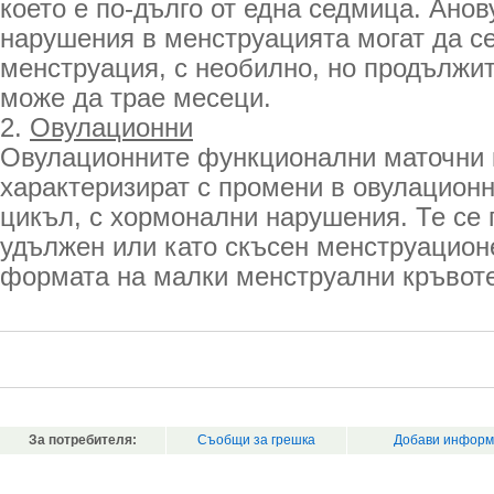
което е по-дълго от една седмица. Ано
нарушения в менструацията могат да се
менструация, с необилно, но продължит
може да трае месеци.
2.
Овулационни
Овулационните функционални маточни 
характеризират с промени в овулацион
цикъл, с хормонални нарушения. Те се 
удължен или като скъсен менструацион
формата на малки менструални кръвот
За потребителя:
Съобщи за грешка
Добави информ