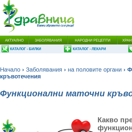
АКТУАЛНО
ЗАБОЛЯВАНИЯ
НАРОДНИ РЕЦЕПТИ
ХРАН
КАТАЛОГ - БИЛКИ
КАТАЛОГ - ЛЕКАРИ
Начало
›
Заболявания
›
на половите органи
› Ф
кръвотечения
Функционални маточни кръв
Какво пр
функцион