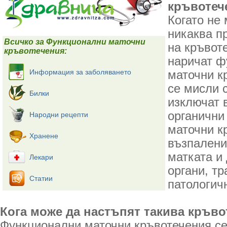
кръвотеч
Когато не
никаква п
Всичко за Функционални маточни
на кръвоте
кръвотечения:
наричат ф
Информация за заболяването
маточни к
се мисли 
Билки
изключат 
органични
Народни рецепти
маточни к
Хранене
възпалени
матката и
Лекари
органи, т
Статии
патологич
Кога може да настъпят такива кръв
Функционални маточни кръвотечения с