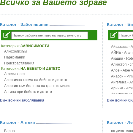
Всичко за Вашето здраве
Каталог - Заболявания
Каталог - Б
Категория:
ЗАВИСИМОСТИ
Айважива - Al
Алкохолизъм
АЙИЕ - Artemi
Наркомании
Акация - Rob
Пристрастявания
Алкостоп - с
Категория:
НА БЕБЕТО И ДЕТЕТО
Алое - Aloe 
Агресивност
Анасон - Pim
Алергична хрема на бебето и детето
Ангелика - An
Алергия към белтъка на кравето мляко
Арника - Arn
Ангина при бебето и детето
Ароматна кал
Анемия при бебето и детето
Арония - So
Виж всички заболявания
Виж всички би
Апетит - пълни деца
Бабини зъби -
Аромотерапия и децата
Билки за ба
Безапетитие при бебето и детето
Блатен аир -
Бронхиална астма при бебето и детето
Каталог - Аптеки
Каталог - Л
Блатен тъжни
Бронхит и пневмония при деца
Блян
Варна
на дихателни