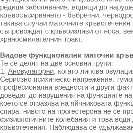
редица заболявания, водещи до наруше
кръвосъсирването - бъбречни, чернодро
такива случаи маточните кръвотечения 
съпровождат с кръвоизливи от носа, ве
храносмилателния тракт.
Видове функционални маточни кръв
Те се делят на две основни групи:
1.
Ановулаторни
, когато липсва овулаци
Сериозно психическо напрежение, тумо
професионални вредности и други факт
доведат до нарушения на функциите на
което се отразява на яйчниковата функ
спира, нивото на прогестерона не се п
физиологичните колебания и това води
кръвотечения. Наблюдава се удължаван