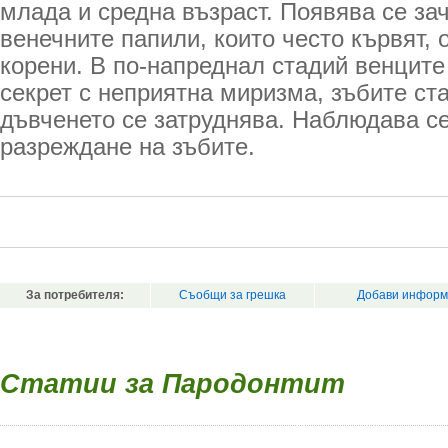
млада и средна възраст. Появява се за
венечните папили, които често кървят, 
корени. В по-напреднал стадий венците
секрет с неприятна миризма, зъбите ст
дъвченето се затруднява. Наблюдава с
разреждане на зъбите.
За потребителя:
Съобщи за грешка
Добави информ
Статии за Пародонтит