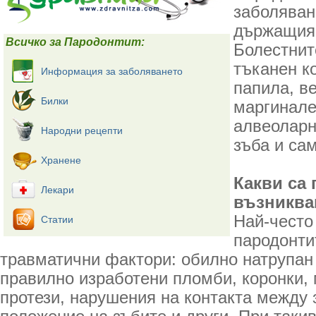
заболяван
държащия 
Всичко за Пародонтит:
Болестнит
тъканен к
Информация за заболяването
папила, ве
Билки
маргинале
алвеоларн
Народни рецепти
зъба и сам
Хранене
Какви са 
Лекари
възниква
Най-често
Статии
пародонти
травматични фактори: обилно натрупан
правилно изработени пломби, коронки, 
протези, нарушения на контакта между 