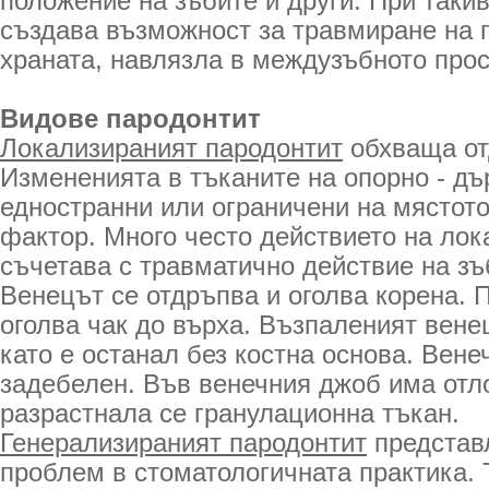
положение на зъбите и други. При таки
създава възможност за травмиране на 
храната, навлязла в междузъбното прос
Видове пародонтит
Локализираният пародонтит
обхваща от
Измененията в тъканите на опорно - д
едностранни или ограничени на мястот
фактор. Много често действието на лок
съчетава с травматично действие на зъ
Венецът се отдръпва и оголва корена. 
оголва чак до върха. Възпаленият вене
като е останал без костна основа. Вене
задебелен. Във венечния джоб има отл
разрастнала се гранулационна тъкан.
Генерализираният пародонтит
представ
проблем в стоматологичната практика. 