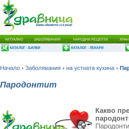
АКТУАЛНО
ЗАБОЛЯВАНИЯ
НАРОДНИ РЕЦЕПТИ
ХРАН
КАТАЛОГ - БИЛКИ
КАТАЛОГ - ЛЕКАРИ
Начало
›
Заболявания
›
на устната кухина
› Па
Пародонтит
Какво пр
пародонт
Пародонти