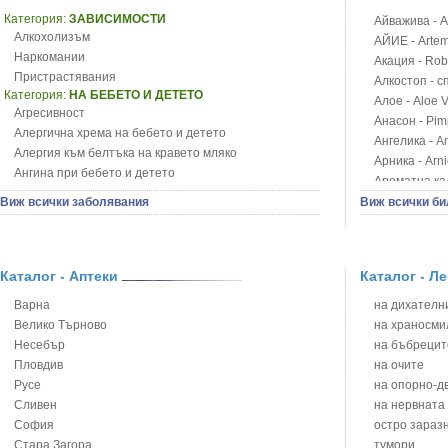
Категория:
ЗАВИСИМОСТИ
Айважива - Al
Алкохолизъм
АЙИЕ - Artemi
Наркомании
Акация - Rob
Пристрастявания
Алкостоп - с
Категория:
НА БЕБЕТО И ДЕТЕТО
Алое - Aloe 
Агресивност
Анасон - Pim
Алергична хрема на бебето и детето
Ангелика - An
Алергия към белтъка на кравето мляко
Арника - Arn
Ангина при бебето и детето
Ароматна кал
Анемия при бебето и детето
Арония - So
Виж всички заболявания
Виж всички би
Апетит - пълни деца
Бабини зъби -
Аромотерапия и децата
Билки за ба
Безапетитие при бебето и детето
Блатен аир -
Бронхиална астма при бебето и детето
Каталог - Аптеки
Каталог - Л
Блатен тъжни
Бронхит и пневмония при деца
Блян
Варна
на дихателни
Варицела
Бобови шушул
Велико Търново
на храносми
Висока температура на бебето и детето
Божур - Paeo
Несебър
на бъбрецит
Възпаление на ушите на бебето и детето
Борови връхче
Пловдив
на очите
Глисти
Босилек - Oc
Русе
на опорно-д
Грижа за пъпа на новороденото
Брей - Tamu
Сливен
на нервната
Грип при бебето и детето
Брош - Rubia 
София
остро зараз
Гърч
Бръшлян - He
Стара Загора
тумори