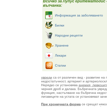
Всичко за Лупус еритематодис 
вълчанка:
Информация за заболяването
Билки
Народни рецепти
Хранене
Лекари
Статии
увреди
са от различен вид - развитие на 
недостатъчност, артериит и артериолоскл
Нерядко се установява
анемия, левкоцит
черния дроб и далака. Бъбречната увред
функция, настъпване на бъбречна недост
лигавиците на устата се установяват заче
При хроничната форма
се срещат някол