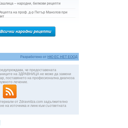
Кашлица – народни, билкови рецепти
Рецепта на проф. д-р Петър Манолов при
лит
Разработено от
НЮ ЕС НЕТ ЕООД
редупреждава, че предоставената
аниците на ЗДРАВНИЦА не може да замени
ар, поставянето на професионална диагноза
нужното лечение.
териали от Zdravnitza.com задължително
не на източника и линк към съответната