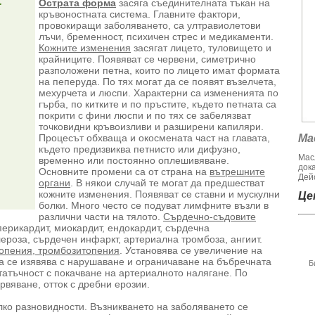
-
Острата форма
засяга съединителната тъкан на
кръвоностната система. Главните фактори,
провокиращи заболяването, са ултравиолетови
лъчи, бременност, психичен стрес и медикаменти.
Кожните изменения
засягат лицето, туловището и
крайниците. Появяват се червени, симетрично
разположени петна, които по лицето имат формата
на пеперуда. По тях могат да се появят възелчета,
мехурчета и люспи. Характерни са измененията по
гърба, по китките и по пръстите, където петната са
покрити с фини люспи и по тях се забелязват
точковидни кръвоизливи и разширени капиляри.
Процесът обхваща и окосмената част на главата,
Ма
където предизвиква петнисто или дифузно,
Мас
временно или постоянно оплешивяване.
док
Основните промени са от страна на
вътрешните
Дейс
органи
. В някои случай те могат да предшестват
кожните изменения. Появяват се ставни и мускулни
Цен
болки. Много често се подуват лимфните възли в
различни части на тялото.
Сърдечно-съдовите
перикардит, миокардит, ендокардит, сърдечна
ероза, сърдечен инфаркт, артериална тромбоза, ангиит.
опения, тромбозитопения
. Установява се увеличение на
а се изявява с нарушаване и ограничаване на бъбречната
Б
атъчност с покачване на артериалното налягане. По
рвяване, отток с дребни ерозии.
ко разновидности. Възникването на заболяването се