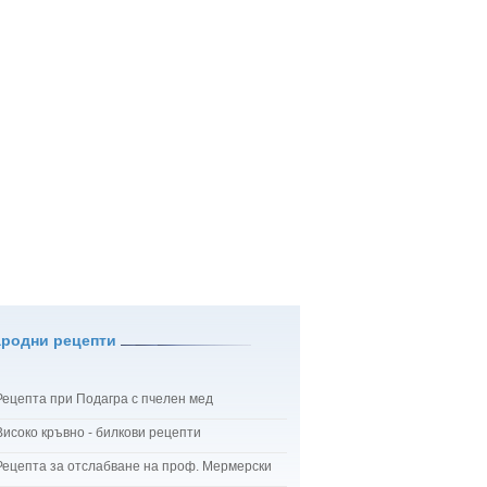
ародни рецепти
Рецепта при Подагра с пчелен мед
Високо кръвно - билкови рецепти
Рецепта за отслабване на проф. Мермерски