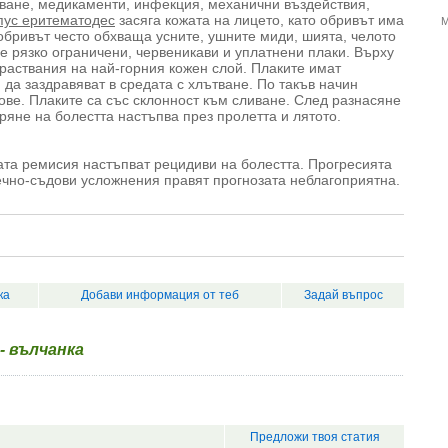
чване, медикаменти, инфекция, механични въздействия,
пус еритематодес
засяга кожата на лицето, като обривът има
М
бривът често обхваща усните, ушните миди, шията, челото
се рязко ограничени, червеникави и уплатнени плаки. Върху
раствания на най-горния кожен слой. Плаките имат
да заздравяват в средата с хлътване. По такъв начин
ве. Плаките са със склонност към сливане. След разнасяне
ряне на болестта настъпва през пролетта и лятото.
ата ремисия настъпват рецидиви на болестта. Прогресията
ечно-съдови усложнения правят прогнозата неблагоприятна.
ка
Добави информация от теб
Задай въпрос
- вълчанка
Предложи твоя статия