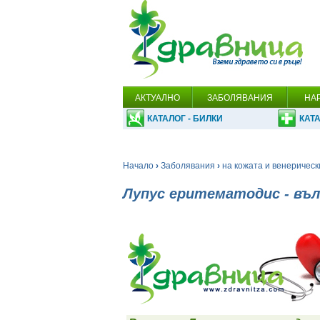
АКТУАЛНО
ЗАБОЛЯВАНИЯ
НА
КАТАЛОГ - БИЛКИ
КАТА
Начало
›
Заболявания
›
на кожата и венерическ
Лупус еритематодис - въл