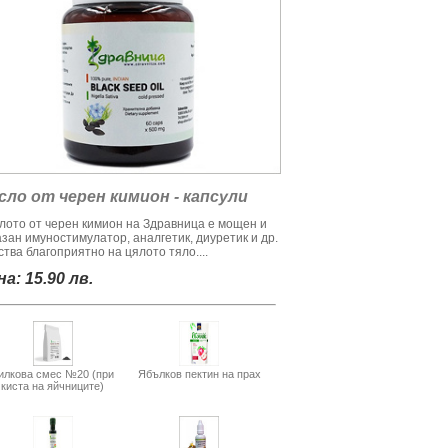
сло от черен кимион - капсули
лото от черен кимион на Здравница е мощен и
азан имуностимулатор, аналгетик, диуретик и др.
тва благоприятно на цялото тяло....
а: 15.90 лв.
илкова смес №20 (при
Ябълков пектин на прах
киста на яйчниците)