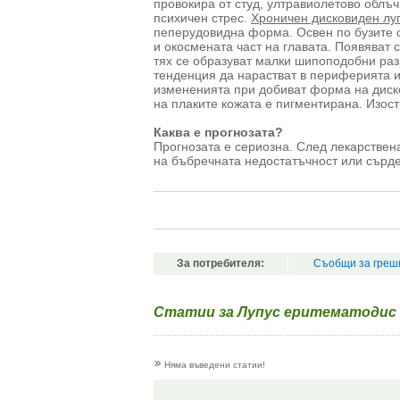
провокира от студ, ултравиолетово облъ
психичен стрес.
Хроничен дисковиден лу
пеперудовидна форма. Освен по бузите о
и окосмената част на главата. Появяват 
тях се образуват малки шипоподобни раз
тенденция да нарастват в периферията и 
измененията при добиват форма на диско
на плаките кожата е пигментирана. Изост
Каква е прогнозата?
Прогнозата е сериозна. След лекарствен
на бъбречната недостатъчност или сърд
За потребителя:
Съобщи за греш
Статии за Лупус еритематодис 
Няма въведени статии!