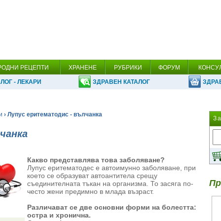
РОДНИ РЕЦЕПТИ
ХРАНЕНЕ
РУБРИКИ
ФОРУМ
КОНСУ
ЛОГ - ЛЕКАРИ
ЗДРАВЕН КАТАЛОГ
ЗДРА
и
› Лупус еритематодис - вълчанка
З
чанка
Какво представлява това заболяване?
Лупус еритематодес е автоимунно заболяване, при
което се образуват автоантитела срещу
Пр
съединителната тъкан на организма. То засяга по-
често жени предимно в млада възраст.
Различават се две основни форми на болестта:
остра и хронична.