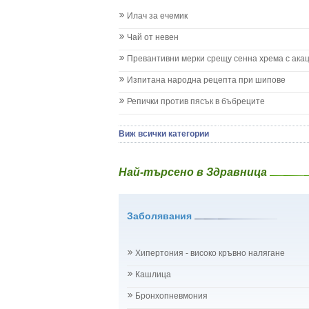
Заушка
Илач за ечемик
Имунизационен календар
Кашлица при бебето и детето
Чай от невен
Коклюш при бебето и детето
Превантивни мерки срещу сенна хрема с ака
Колики
Менингит
Изпитана народна рецепта при шипове
Млечни зъби
Репички против пясък в бъбреците
Млечница
Морбили
Нощно напикаване - енуреза
Виж всички категории
Отит
Отравяне
Най-търсено в Здравница
Плач
Подсичане
Проблеми в пикочните пътища и бъбреците
Заболявания
Проблеми с очите на бебето и детето
Разстройство - диария при бебето и детето
Рахит
Хипертония - високо кръвно налягане
Рубеола
Температура - висока
Кашлица
Травми на бебето и детето
Бронхопневмония
Хрема при бебето и детето