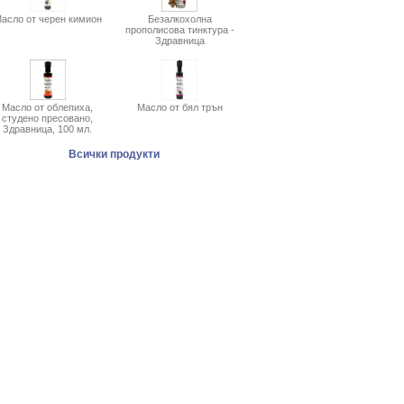
асло от черен кимион
Безалкохолна
прополисова тинктура -
Здравница
Масло от облепиха,
Масло от бял трън
студено пресовано,
Здравница, 100 мл.
Всички продукти