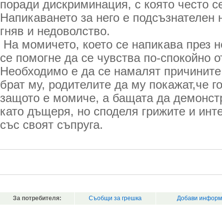
поради дискриминация, с която често с
Напикаването за него е подсъзнателен 
гняв и недоволство.
На момичето, което се напикава през н
се помогне да се чувства по-спокойно о
Необходимо е да се намалят причините
брат му, родителите да му покажат,че г
защото е момиче, а бащата да демонстр
като дъщеря, но споделя грижите и инт
със своят съпруга.
За потребителя:
Съобщи за грешка
Добави информ