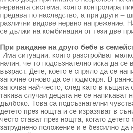
нервната система, която контролира пик
предава по наследство, а при други – ш
различни видове нервно напрежение. Н
се дължи на комбинация от тези две пр
При раждане на друго бебе в семейс
Има ситуации, които разстройват малко
начин, че то подсъзнателно иска да се
възраст. Дете, което е спряло да се на
започне отново да се подмокря. В ранн
започва най-често, след като в къщата 
такива случаи децата не се напикават н
дълбоко. Това са подсъзнателни чувств
детето през нощта и се изразяват в съ
често стават през нощта, когато детето 
затруднено положение и е безсилно да 