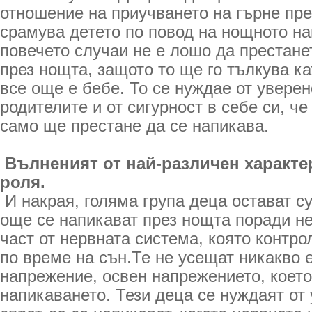
отношение на приучването на гърне през
срамува детето по повод на нощното на
повечето случаи не е лошо да престане
през нощта, защото то ще го тълкува к
все още е бебе. То се нуждае от уверен
родителите и от сигурност в себе си, че
само ще престане да се напикава.
Вълненият от най-различен характе
роля.
И накрая, голяма група деца остават су
още се напикават през нощта поради не
част от нервната система, която контр
по време на сън.Те не усещат никакво
напрежение, освен напрежението, коет
напикаването. Тези деца се нуждаят от