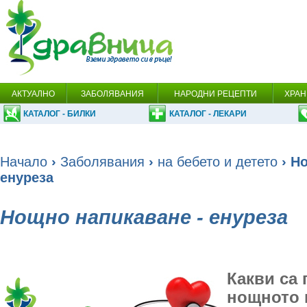
АКТУАЛНО
ЗАБОЛЯВАНИЯ
НАРОДНИ РЕЦЕПТИ
ХРАН
КАТАЛОГ - БИЛКИ
КАТАЛОГ - ЛЕКАРИ
Начало
›
Заболявания
›
на бебето и детето
› Н
енуреза
Нощно напикаване - енуреза
Какви са 
нощното 