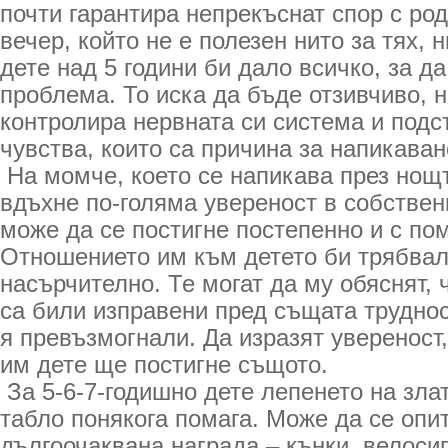
почти гарантира непрекъснат спор с ро
вечер, който не е полезен нито за тях, н
дете над 5 години би дало всичко, за да
проблема. То иска да бъде отзивчиво, 
контролира нервната си система и подс
чувства, които са причина за напикаван
На момче, което се напикава през нощт
вдъхне по-голяма увереност в собствен
може да се постигне постепенно и с по
Отношението им към детето би трябвал
насърчително. Те могат да му обяснят, 
са били изправени пред същата труднос
я превъзмогнали. Да изразят увереност,
им дете ще постигне същото.
За 5-6-7-годишно дете лепенето на зла
табло понякога помага. Може да се опи
дългоочаквана награда – кънки, велоси