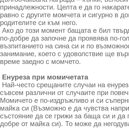
принадлежности. Целта е да го накарат
равно с другите момчета и сигурно в д
родителите си към него.
Ако до този момент бащата е бил твърд
по-добре да започне да проявява по-го
възпитанието на сина си и по възможно
занимание, което с удоволствие ще вър
време заедно с момчето.
Енуреза при момичетата
Най-често срещаните случаи на енурез
съвсем различни от случаите при повеч
Момичето е по-издръжливо и си съперни
майка си (Възможно е да чувства напри
състояние да се грижи за баща си и да 
добре от майка си). То може да негодув