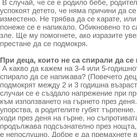
В случай, че се е родило бебе, родите
успокоят детето, че няма причини да се
изместено. Не трябва да се карате, или
понеже се е напикало. Обикновено то с
зле. Ще му помогнете, ако изразите уве
престане да се подмокря.
При деца, които не са спирали да се
А какво да кажем на 3-4 или 5-годишнот
спирало да се напикава? (Повечето дец
подмокрят между 2 и 3 годишна възраст)
случаи се е създало напрежение при пр
към използването на гърнето през деня.
упорства, а родителите губят търпение.
ходи през деня на гърне, но съпротива
продължава подсъзнателно през нощта, 
е непослушно. Добре е да премахнете 