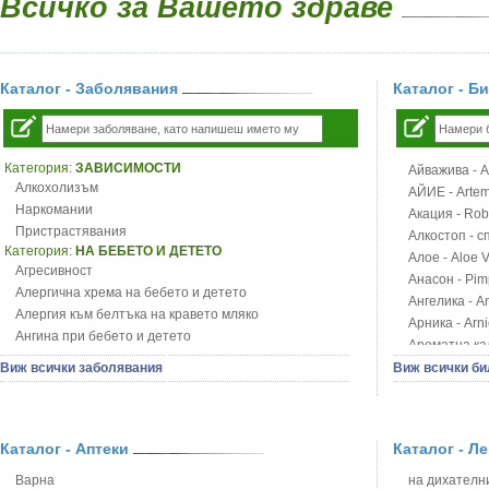
Всичко за Вашето здраве
Каталог - Заболявания
Каталог - Б
Категория:
ЗАВИСИМОСТИ
Айважива - Al
Алкохолизъм
АЙИЕ - Artemi
Наркомании
Акация - Rob
Пристрастявания
Алкостоп - с
Категория:
НА БЕБЕТО И ДЕТЕТО
Алое - Aloe 
Агресивност
Анасон - Pim
Алергична хрема на бебето и детето
Ангелика - An
Алергия към белтъка на кравето мляко
Арника - Arn
Ангина при бебето и детето
Ароматна кал
Анемия при бебето и детето
Арония - So
Виж всички заболявания
Виж всички би
Апетит - пълни деца
Бабини зъби -
Аромотерапия и децата
Билки за ба
Безапетитие при бебето и детето
Блатен аир -
Бронхиална астма при бебето и детето
Каталог - Аптеки
Каталог - Л
Блатен тъжни
Бронхит и пневмония при деца
Блян
Варна
на дихателни