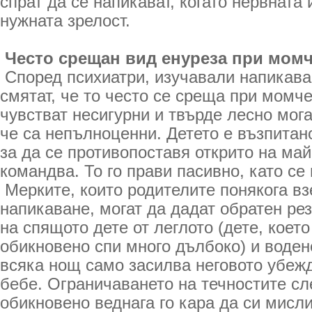
спрат да се напикават, когато нервната
нужната зрелост.
Често срещан вид енуреза при момч
Според психиатри, изучавали напикава
смятат, че то често се среща при момче
чувстват несигурни и твърде лесно мога
че са непълноценни. Детето е възпитан
за да се противопоставя открито на май
командва. То го прави пасивно, като се
Мерките, които родителите понякога в
напикаване, могат да дадат обратен ре
на спящото дете от леглото (дете, което
обикновено спи много дълбоко) и воден
всяка нощ само засилва неговото убежд
бебе. Ограничаването на течностите сл
обикновено веднага го кара да си мисли