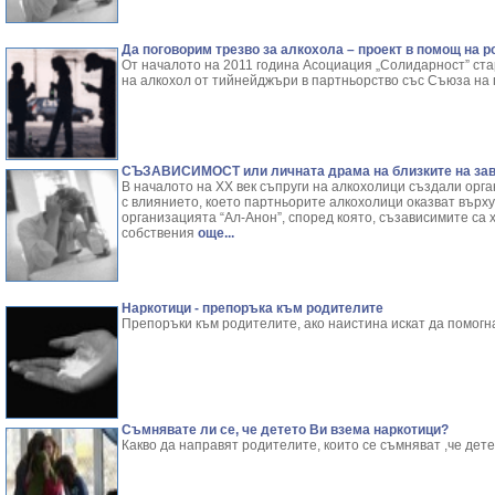
Да поговорим трезво за алкохола – проект в помощ на 
От началото на 2011 година Асоциация „Солидарност” ст
на алкохол от тийнейджъри в партньорство със Съюза на 
СЪЗАВИСИМОСТ или личната драма на близките на зав
В началото на ХХ век съпруги на алкохолици създали орг
с влиянието, което партньорите алкохолици оказват върху
организацията “Ал-Анон”, според която, съзависимите са х
собствения
още...
Наркотици - препоръка към родителите
Препоръки към родителите, ако наистина искат да помогна
Съмнявате ли се, че детето Ви взема наркотици?
Какво да направят родителите, които се съмняват ,че дет