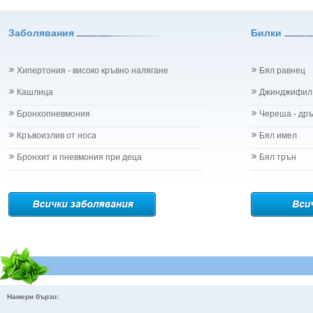
Заболявания
Билки
Хипертония - високо кръвно налягане
Бял равнец
Кашлица
Джинджифил
Бронхопневмония
Череша - др
Кръвоизлив от носа
Бял имел
Бронхит и пневмония при деца
Бял трън
Намери бързо: