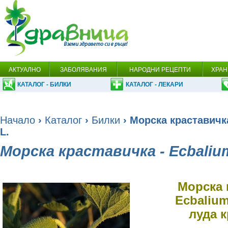
АКТУАЛНО
ЗАБОЛЯВАНИЯ
НАРОДНИ РЕЦЕПТИ
ХРАН
КАТАЛОГ - БИЛКИ
КАТАЛОГ - ЛЕКАРИ
Начало
›
Каталог
›
Билки
› Морска краставичка
L.
Морска краставичка - Ecbalium
Морска 
Ecbalium
луда 