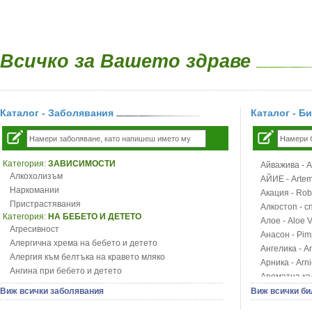
Всичко за Вашето здраве
Каталог - Заболявания
Каталог - Б
Категория:
ЗАВИСИМОСТИ
Айважива - Al
Алкохолизъм
АЙИЕ - Artemi
Наркомании
Акация - Rob
Пристрастявания
Алкостоп - с
Категория:
НА БЕБЕТО И ДЕТЕТО
Алое - Aloe 
Агресивност
Анасон - Pim
Алергична хрема на бебето и детето
Ангелика - An
Алергия към белтъка на кравето мляко
Арника - Arn
Ангина при бебето и детето
Ароматна кал
Анемия при бебето и детето
Арония - So
Виж всички заболявания
Виж всички би
Апетит - пълни деца
Бабини зъби -