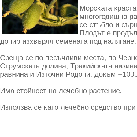
Морската краста
многогодишно ра
се стъбло и сър
Плодът е продъл
допир изхвърля семената под налягане.
Среща се по песъчливи места, по Черн
Струмската долина, Тракийската низин
равнина и Източни Родопи, докъм +1000
Има стойност на лечебно растение.
Използва се като лечебно средство при