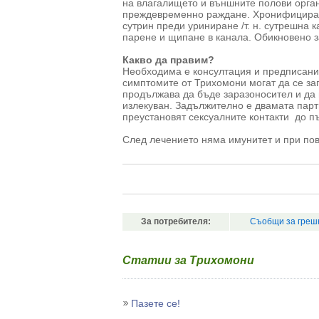
на влагалището и външните полови орган
преждевременно раждане. Хронифициране
сутрин преди уриниране /т. н. сутрешна 
парене и щипане в канала. Обикновено за
Какво да правим?
Необходима е консултация и предписани
симптомите от Трихомони могат да се за
продължава да бъде заразоносител и да 
излекуван. Задължително е двамата парт
преустановят сексуалните контакти до п
След лечението няма имунитет и при пов
За потребителя:
Съобщи за греш
Статии за Трихомони
Пазете се!