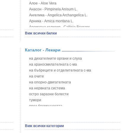
Алое - Aloe Vera
Анасон - Pimpinela Anisum L.
Ангелика - Angelica Archangelica L.
Арника - Arnica montana L.
Ароматна кализия - Callisia Fragans
Арония - Sorbus melanocorpa
Виж всички билки
Бабини зъби - Tribulus terrestris
Билки за бани при хемороиди
Каталог - Лекари
Блатен аир - Acorus calamus L.
Блатен тъжник - Spirea ulmaria L.
на дихателните органи и слуха
Блян
на храносмилателната с-ма
Бобови шушулки - Phaseolus Vulgaris L.
на бъбреците и отделителната с-ма
Божур - Paeonia Decora
на очите
Борови връхчета - Pinus sylvestris
на опорно-двигателната
Босилек - Ocimum Basillicum
на нервната система
Брей - Tamus Communis
остро заразни болести
Брош - Rubia tinctorum L.
тумори
Бръшлян - Hedera helix L.
през бременността
Бряст - Ulmus
на сърцето и кръвоносните съдове
Бушменски отровен храст - Acokanthera oppositifolia
на устната кухина
Бял имел - Viscum album L.
сексуални проблеми
Виж всички категории
Бял оман - Inula Helenium L.
на половите органи