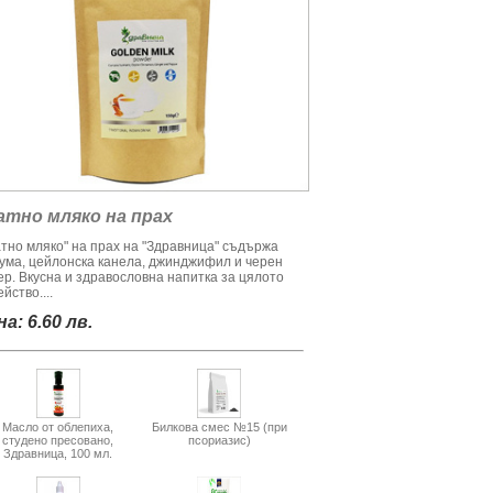
атно мляко на прах
атно мляко" на прах на "Здравница" съдържа
кума, цейлонска канела, джинджифил и черен
ер. Вкусна и здравословна напитка за цялото
йство....
а: 6.60 лв.
Масло от облепиха,
Билкова смес №15 (при
студено пресовано,
псориазис)
Здравница, 100 мл.