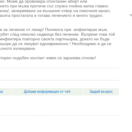
и/. Може да провокира спонтанен аборт или
то при мъжа протича със слузно гнойна капка главно
капка/, зачервяване на външния отвор на пикочния канал,
сяга простатата и тогава лечението е много трудно.
п
е за лечение от лекар! Понякога при инфектиран мъж,
губят след няколко седмици без лечение. Въпреки това той
инфектира повторно своята партньорка, докато не бъде
ньори да се лекуват едновременно ! Необходимо е да се
ълното излекуване.
торен подобен контакт човек се заразява отново!
ка
Добави информация от теб
Задай въпрос