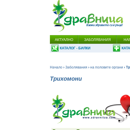
АКТУАЛНО
ЗАБОЛЯВАНИЯ
НА
КАТАЛОГ - БИЛКИ
КАТА
Начало
›
Заболявания
›
на половите органи
› Т
Трихомони