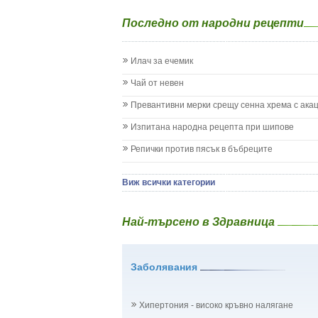
Епилепсия при деца
Последно от народни рецепти
Жълтеница
Запек на бебето и детето
Заушка
Илач за ечемик
Имунизационен календар
Кашлица при бебето и детето
Чай от невен
Коклюш при бебето и детето
Превантивни мерки срещу сенна хрема с ака
Колики
Менингит
Изпитана народна рецепта при шипове
Млечни зъби
Репички против пясък в бъбреците
Млечница
Морбили
Нощно напикаване - енуреза
Виж всички категории
Отит
Отравяне
Най-търсено в Здравница
Плач
Подсичане
Проблеми в пикочните пътища и бъбреците
Заболявания
Проблеми с очите на бебето и детето
Разстройство - диария при бебето и детето
Рахит
Хипертония - високо кръвно налягане
Рубеола