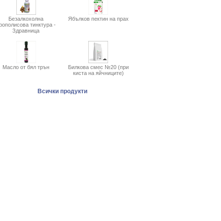
Безалкохолна
Ябълков пектин на прах
рополисова тинктура -
Здравница
Масло от бял трън
Билкова смес №20 (при
киста на яйчниците)
Всички продукти