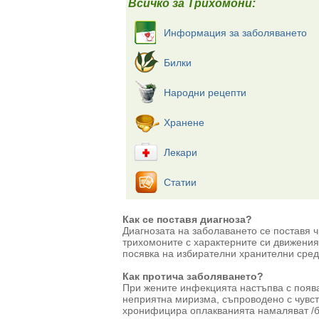
Всичко за Трихомони:
Информация за заболяването
Билки
Народни рецепти
Хранене
Лекари
Статии
Как се поставя диагноза?
Диагнозата на заболаването се поставя ч
трихомоните с характерните си движения
посявка на избирателни хранителни сред
Как протича заболяването?
При жените инфекцията настъпва с поява
неприятна миризма, съпроводено с чувство
хронифицира оплакванията намаляват /б