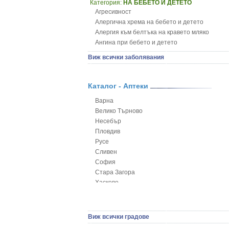
Категория:
НА БЕБЕТО И ДЕТЕТО
Агресивност
Алергична хрема на бебето и детето
Алергия към белтъка на кравето мляко
Ангина при бебето и детето
Анемия при бебето и детето
Виж всички заболявания
Апетит - пълни деца
Аромотерапия и децата
Безапетитие при бебето и детето
Каталог - Аптеки
Бронхиална астма при бебето и детето
Варна
Бронхит и пневмония при деца
Велико Търново
Варицела
Несебър
Висока температура на бебето и детето
Пловдив
Възпаление на ушите на бебето и детето
Русе
Глисти
Сливен
Грижа за пъпа на новороденото
София
Грип при бебето и детето
Стара Загора
Гърч
Хасково
Да отгледам и възпитам детето си
Ямбол
Детска церебрална парализа
Детски аутизъм
Детски диабет
Виж всички градове
Екземи при деца