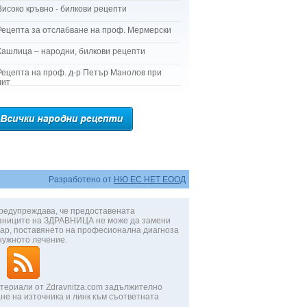
Високо кръвно - билкови рецепти
Рецепта за отслабване на проф. Мермерски
Кашлица – народни, билкови рецепти
Рецепта на проф. д-р Петър Манолов при
лит
Разработено от
НЮ ЕС НЕТ ЕООД
редупреждава, че предоставената
аниците на ЗДРАВНИЦА не може да замени
ар, поставянето на професионална диагноза
нужното лечение.
териали от Zdravnitza.com задължително
не на източника и линк към съответната