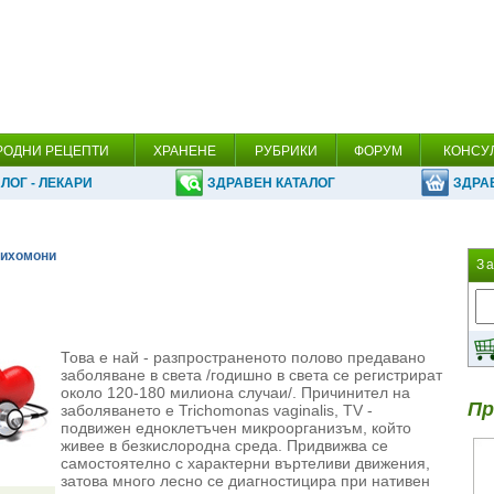
РОДНИ РЕЦЕПТИ
ХРАНЕНЕ
РУБРИКИ
ФОРУМ
КОНСУ
ЛОГ - ЛЕКАРИ
ЗДРАВЕН КАТАЛОГ
ЗДРА
рихомони
З
Това е най - разпространеното полово предавано
заболяване в света /годишно в света се регистрират
около 120-180 милиона случаи/. Причинител на
Пр
заболяването e Trichomonas vaginalis, TV -
подвижен едноклетъчен микроорганизъм, който
живее в безкислородна среда. Придвижва се
самостоятелно с характерни въртеливи движения,
затова много лесно се диагностицира при нативен