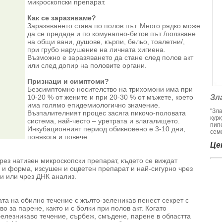
микроскопски препарат.
Как се заразяваме?
Заразяването става по полов път. Много рядко може
да се предаде и по комунално-битов път /ползване
на общи вани, душове, кърпи, бельо, тоалетни/,
при грубо нарушение на личната хигиена.
Възможно е заразяването да стане след полов акт
или след допир на половите органи.
Признаци и симптоми?
Безсимптомно носителство на трихомони има при
10-20 % от жените и при 20-30 % от мъжете, което
Зл
има голямо епидемиологично значение.
"Зл
Възпалителният процес засяга пикочо-половата
кур
система, най-често – уретрата и влагалището.
пип
Инкубационният период обикновено е 3-10 дни,
семе
понякога и повече.
Цен
рез нативен микроскопски препарат, където се виждат
 и форма, изсушен и оцветен препарат и най-сигурно чрез
и или чрез ДНК анализ.
та на обилно течение с жълто-зеленикав пенест секрет с
 за парене, както и с болки при полов акт. Когато
елезникаво течение, сърбеж, смъдене, парене в областта