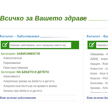
Всичко за Вашето здраве
Каталог - Заболявания
Каталог - Б
Категория:
ЗАВИСИМОСТИ
Айважива - Al
Алкохолизъм
АЙИЕ - Artemi
Наркомании
Акация - Rob
Пристрастявания
Алкостоп - с
Категория:
НА БЕБЕТО И ДЕТЕТО
Алое - Aloe 
Агресивност
Анасон - Pim
Алергична хрема на бебето и детето
Ангелика - An
Алергия към белтъка на кравето мляко
Арника - Arn
Ангина при бебето и детето
Ароматна кал
Анемия при бебето и детето
Арония - So
Виж всички заболявания
Виж всички би
Апетит - пълни деца
Бабини зъби -
Аромотерапия и децата
Билки за ба