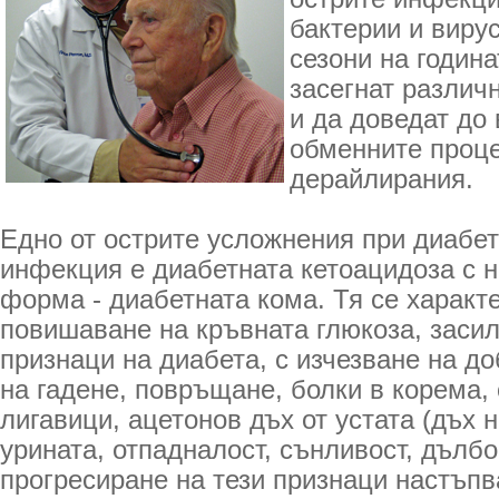
бактерии и виру
сезони на година
засегнат различ
и да доведат до
обменните проце
дерайлирания.
Едно от острите усложнения при диабет
инфекция е диабетната кетоацидоза с н
форма - диабетната кома. Тя се характ
повишаване на кръвната глюкоза, заси
признаци на диабета, с изчезване на до
на гадене, повръщане, болки в корема, 
лигавици, ацетонов дъх от устата (дъх н
урината, отпадналост, сънливост, дълб
прогресиране на тези признаци настъпв