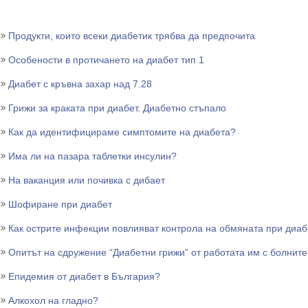
Продукти, които всеки диабетик трябва да предпочита
Особености в протичането на диабет тип 1
Диабет с кръвна захар над 7.28
Грижи за краката при диабет. Диабетно стъпало
Как да идентифицираме симптомите на диабета?
Има ли на пазара таблетки инсулин?
На ваканция или почивка с дибает
Шофиране при диабет
Как острите инфекции повлияват контрола на обмяната при диаб
Опитът на сдружение “Диабетни грижи” от работата им с болните
Епидемия от диабет в България?
Алкохол на гладно?