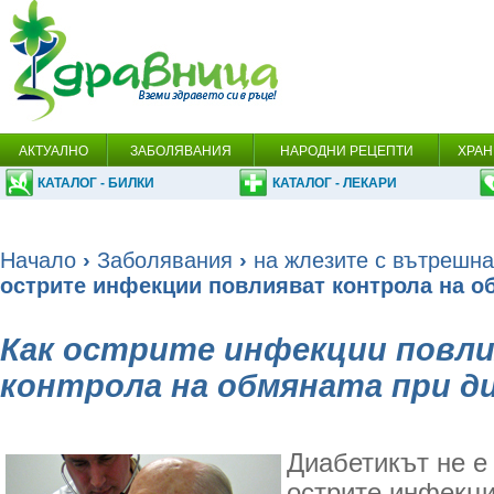
АКТУАЛНО
ЗАБОЛЯВАНИЯ
НАРОДНИ РЕЦЕПТИ
ХРАН
КАТАЛОГ - БИЛКИ
КАТАЛОГ - ЛЕКАРИ
Начало
›
Заболявания
›
на жлезите с вътрешна
острите инфекции повлияват контрола на о
Как острите инфекции повл
контрола на обмяната при д
Диабетикът не е
острите инфекци