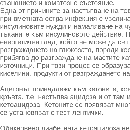
съзнанието и коматозно състояние.
Една от причините за настъпване на то
при вметната остра инфекция е увелич
инсулиновите нужди и намаляване на ч
тъканите към инсулиновото действие. 
енергетичен глад, който не може да се 
разграждането на глюкозата, поради ко
прибягва до разграждане на мастите ка
източници. При този процес се образува
киселини, продукти от разграждането н
Ацетонът принадлежи към кетоните, ко
кръвта, т.е. настъпва ацидоза и от там
кетоацидоза. Кетоните се появяват мног
се установяват с тест-лентички.
Обикновено диабетната кетоацидоза не