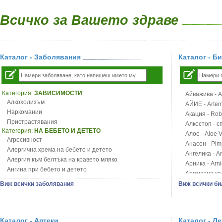
Всичко за Вашето здраве
Каталог - Заболявания
Каталог - Б
Категория:
ЗАВИСИМОСТИ
Айважива - Al
Алкохолизъм
АЙИЕ - Artemi
Наркомании
Акация - Rob
Пристрастявания
Алкостоп - с
Категория:
НА БЕБЕТО И ДЕТЕТО
Алое - Aloe 
Агресивност
Анасон - Pim
Алергична хрема на бебето и детето
Ангелика - An
Алергия към белтъка на кравето мляко
Арника - Arn
Ангина при бебето и детето
Ароматна кал
Анемия при бебето и детето
Арония - So
Виж всички заболявания
Виж всички би
Апетит - пълни деца
Бабини зъби -
Аромотерапия и децата
Билки за ба
Безапетитие при бебето и детето
Блатен аир -
Бронхиална астма при бебето и детето
Каталог - Аптеки
Каталог - Л