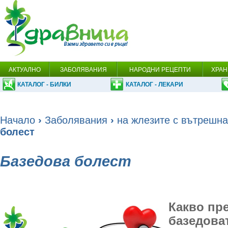
АКТУАЛНО
ЗАБОЛЯВАНИЯ
НАРОДНИ РЕЦЕПТИ
ХРАН
КАТАЛОГ - БИЛКИ
КАТАЛОГ - ЛЕКАРИ
Начало
›
Заболявания
›
на жлезите с вътрешна
болест
Базедова болест
Какво пр
базедова