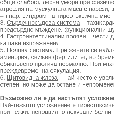
обща слабост, лесна умора при физиче
атрофия на мускулната маса с парези, 
– т.нар. синдром на тиреотоксична миоп
3.
Сърдечносъдова система
– тахикарди
предсърдно мъждене, функционални ш
4.
Гастроинтестинални прояви
– чести 
кашави изпражнения.
5.
Полова система
. При жените се набл
аменорея, снижен фертилитет, но брем
обикновено протича нормално. При мъ
преждевременна еякулация.
6.
Щитовидна жлеза
– най-често е увели
степен, но може да остане и непромене
Възможно ли е да настъпят усложн
Най-тежкото усложнение е тиреотоксичн
при тежки, неправилно лекувани болни,