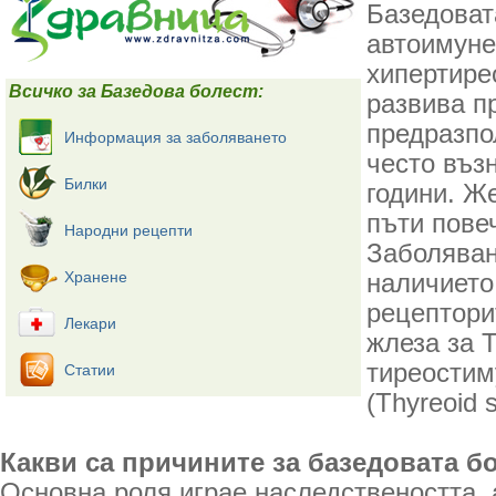
Базедоват
автоимуне
хипертире
Всичко за Базедова болест:
развива п
предразпо
Информация за заболяването
често въз
Билки
години. Ж
пъти пове
Народни рецепти
Заболяван
Хранене
наличието
рецептори
Лекари
жлеза за 
тиреостим
Статии
(Thyreoid s
Какви са причините за базедовата б
Основна роля играе наследствеността, 