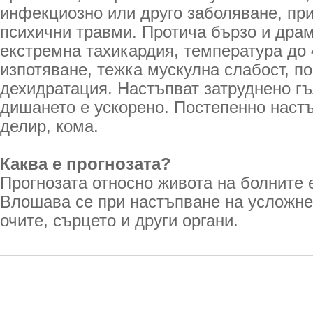
инфекциозно или друго заболяване, пр
психични травми. Протича бързо и дра
екстремна тахикардия, температура до 
изпотяване, тежка мускулна слабост, п
дехидратация. Настъпват затруднено гъ
дишането е ускорено. Постепенно наст
делир, кома.
Каква е прогнозата?
Прогнозата относно живота на болните 
Влошава се при настъпване на усложне
очите, сърцето и други органи.