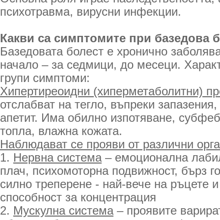
психотравма, вирусни инфекции.
Какви са симптомите при базедова 
Базедовата болест е хронично заболява
начало – за седмици, до месеци. Харак
групи симптоми:
Хипертиреоидни (хиперметаболитни) п
отслабват на тегло, въпреки запазения
апетит. Има обилно изпотяване, субфе
топла, влажна кожата.
Наблюдават се прояви от различни орга
1.
Нервна система
– емоционална лабил
плач, психомоторна подвижност, бърз го
силно треперене - най-вече на ръцете и
способност за концентрация
2.
Мускулна система
– проявите варират