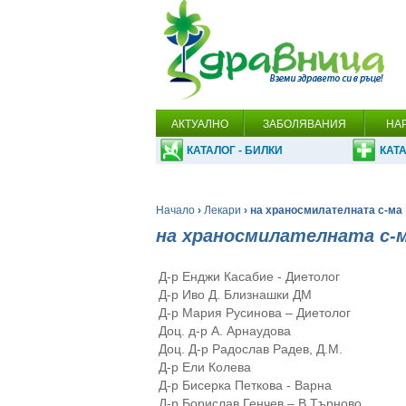
АКТУАЛНО
ЗАБОЛЯВАНИЯ
НА
КАТАЛОГ - БИЛКИ
КАТА
Начало
›
Лекари
› на храносмилателната с-ма
на храносмилателната с-
Д-р Енджи Касабие - Диетолог
Д-р Иво Д. Близнашки ДМ
Д-р Мария Русинова – Диетолог
Доц. д-р А. Арнаудова
Доц. Д-р Радослав Радев, Д.М.
Д-р Ели Колева
Д-р Бисерка Петкова - Варна
Д-р Борислав Генчев – В.Търново