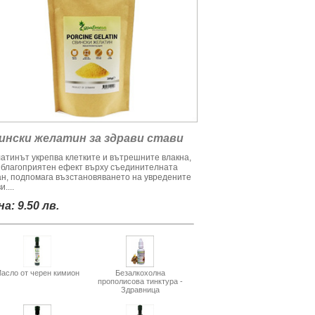
ински желатин за здрави стави
атинът укрепва клетките и вътрешните влакна,
 благоприятен ефект върху съединителната
ан, подпомага възстановяването на увредените
и....
а: 9.50 лв.
асло от черен кимион
Безалкохолна
прополисова тинктура -
Здравница