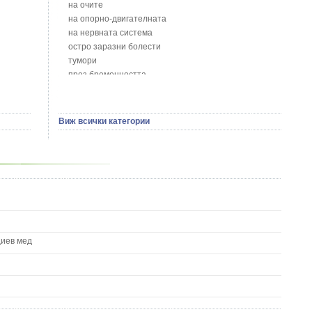
Божур - Paeonia Decora
на очите
Борови връхчета - Pinus sylvestris
на опорно-двигателната
Босилек - Ocimum Basillicum
на нервната система
Брей - Tamus Communis
остро заразни болести
Брош - Rubia tinctorum L.
тумори
Бръшлян - Hedera helix L.
през бременността
Бряст - Ulmus
на сърцето и кръвоносните съдове
Бушменски отровен храст - Acokanthera oppositifolia
на устната кухина
Бял имел - Viscum album L.
сексуални проблеми
Виж всички категории
Бял оман - Inula Helenium L.
на половите органи
Бял Равнец - Achillea Millefolium L.
зависимости
Бял трън - Silybum Marianum L.
на жлезите с вътрешна секреция
Бяла бреза - Betula pendula
паразитни болести
Бяла върба - Salix Аlba
на бебето и детето
Великденче - Veronica
на кожата и венерически
Ветрогон - Eryngium Campestre
други
Вечнозелен кипарис
Вишна - Prunus cerasus L.
циев мед
Водна детелина - Menyanthes trifoliata L.
Водно Пипериче - Polygonum Hydropiper L.
Волски език - Asplenium scolopendrium
Врабчови чревца - Stellaria media L.
Вратига - Tanacetrum Vulgare