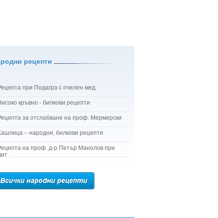
ародни рецепти
Рецепта при Подагра с пчелен мед
Високо кръвно - билкови рецепти
Рецепта за отслабване на проф. Мермерски
Кашлица – народни, билкови рецепти
Рецепта на проф. д-р Петър Манолов при
лит