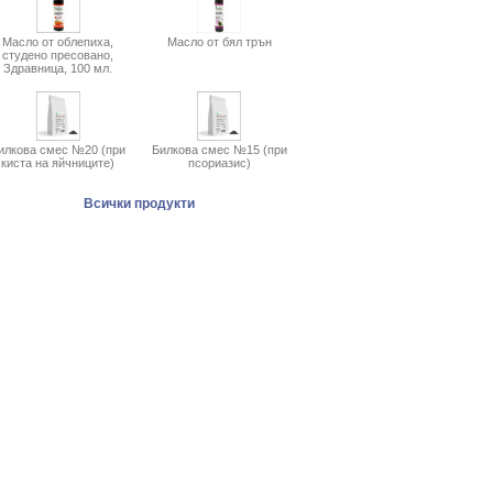
Масло от облепиха,
Масло от бял трън
студено пресовано,
Здравница, 100 мл.
илкова смес №20 (при
Билкова смес №15 (при
киста на яйчниците)
псориазис)
Всички продукти