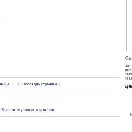
а
Св
Жел
има
тък
став
раница
1
2
Последна страница »
Цен
а безплатно участие в каталога
М