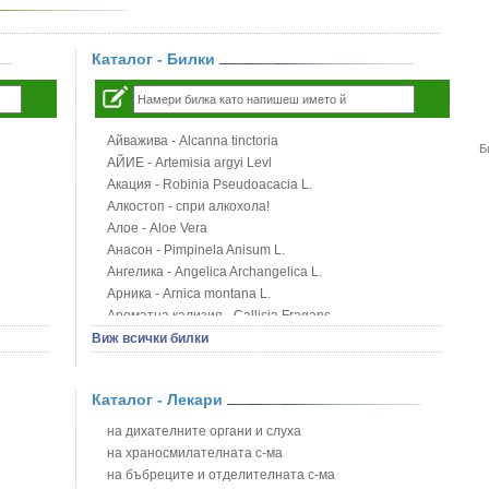
Каталог - Билки
Айважива - Alcanna tinctoria
Б
АЙИЕ - Artemisia argyi Levl
Акация - Robinia Pseudoacacia L.
Алкостоп - спри алкохола!
Алое - Aloe Vera
Анасон - Pimpinela Anisum L.
Ангелика - Angelica Archangelica L.
Арника - Arnica montana L.
Ароматна кализия - Callisia Fragans
Арония - Sorbus melanocorpa
Виж всички билки
Бабини зъби - Tribulus terrestris
Билки за бани при хемороиди
Каталог - Лекари
Блатен аир - Acorus calamus L.
Блатен тъжник - Spirea ulmaria L.
на дихателните органи и слуха
Блян
на храносмилателната с-ма
Бобови шушулки - Phaseolus Vulgaris L.
на бъбреците и отделителната с-ма