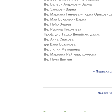
Д-р Валери Андонов – Варна
Д-р Заимов - Варна
Д-р Мариана Генчева – Горна Оряховиц
Д-р Мая Брюкнер - Варна
Д-р Пейо Златев
Д-р Румяна Николчева
Проф. д-р Ташко Делийски, д.м.н.
Д-р Анна Спасова
д-р Ваня Божинова
Д-р Лилия Методиева
Д-р Марияна Райчева, хомеопат
Д-р Нели Димкин
« Първа ст
Заявка з