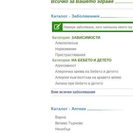
Всичко за Вашето здраве
Каталог - Заболявания
Категория:
ЗАВИСИМОСТИ
Алкохолизъм
Наркомании
Пристрастявания
Категория:
НА БЕБЕТО И ДЕТЕТО
Агресивност
Алергична хрема на бебето и детето
Алергия към белтъка на кравето мляко
Ангина при бебето и детето
Анемия при бебето и детето
Виж всички заболявания
Апетит - пълни деца
Аромотерапия и децата
Безапетитие при бебето и детето
Каталог - Аптеки
Бронхиална астма при бебето и детето
Варна
Бронхит и пневмония при деца
Велико Търново
Варицела
Несебър
Висока температура на бебето и детето