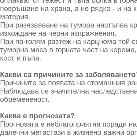
оплакват от тежест и тъпа болка в горн
повръщане на храна, а не рядко - и на
материя.
При разязвяване на тумора настъпва 
изхождане на черни изпражнения.
При по-голям разтеж на карцнома той с
туморна маса в горната част на корема
кост и пъпа.
Какви са причините за заболяването
Причините за появата на стомашния рак
Наблюдава се значителна наследствен
обремененост.
Каква е прогнозата?
Прогнозата е неблагоприятна поради н
далечни метастази в жизнено важни орг