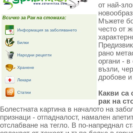
от най-зл
новообраз
Всичко за Рак на стомаха:
Мъжете бо
често от ж
Информация за заболяването
характерн
Билки
Предизвик
рано мета
Народни рецепти
органи - 
Хранене
възли, че
дробове и
Лекари
Какви са
Статии
рак на ст
Болестната картина в началото на забо
признаци - отпадналост, намален апетит
отслабване на тегло. В по-напреднал с