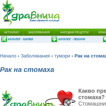
АКТУАЛНО
ЗАБОЛЯВАНИЯ
НАРОДНИ РЕЦЕПТИ
ХРАН
КАТАЛОГ - БИЛКИ
КАТАЛОГ - ЛЕКАРИ
Начало
›
Заболявания
›
тумори
› Рак на стома
Рак на стомаха
Какво пр
стомаха?
Стомашния