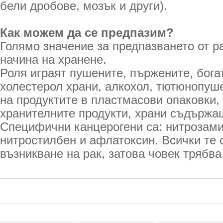
бели дробове, мозък и други).
Как можем да се предпазим?
Голямо значение за предпазването от р
начина на хранене.
Роля играят пушените, пържените, бога
холестерол храни, алкохол, тютюнопуш
на продуктите в пластмасови опаковки,
хранителните продукти, храни съдържа
Специфични канцерогени са: нитрозами
нитростилбен и афлатоксин. Всички те 
възникване на рак, затова човек трябва 