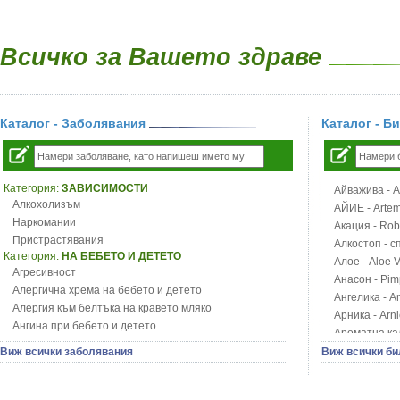
Всичко за Вашето здраве
Каталог - Заболявания
Каталог - Б
Категория:
ЗАВИСИМОСТИ
Айважива - Al
Алкохолизъм
АЙИЕ - Artemi
Наркомании
Акация - Rob
Пристрастявания
Алкостоп - с
Категория:
НА БЕБЕТО И ДЕТЕТО
Алое - Aloe 
Агресивност
Анасон - Pim
Алергична хрема на бебето и детето
Ангелика - An
Алергия към белтъка на кравето мляко
Арника - Arn
Ангина при бебето и детето
Ароматна кал
Анемия при бебето и детето
Арония - So
Виж всички заболявания
Виж всички би
Апетит - пълни деца
Бабини зъби -
Аромотерапия и децата
Билки за ба
Безапетитие при бебето и детето