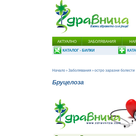
АКТУАЛНО
ЗАБОЛЯВАНИЯ
НА
КАТАЛОГ - БИЛКИ
КАТА
Начало
›
Заболявания
›
остро заразни болести
Бруцелоза