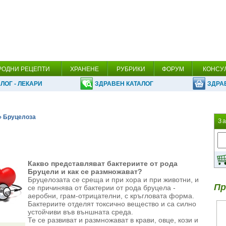
РОДНИ РЕЦЕПТИ
ХРАНЕНЕ
РУБРИКИ
ФОРУМ
КОНСУ
ЛОГ - ЛЕКАРИ
ЗДРАВЕН КАТАЛОГ
ЗДРА
› Бруцелоза
З
Какво представляват бактериите от рода
Бруцели и как се размножават?
Бруцелозата се среща и при хора и при животни, и
Пр
се причинява от бактерии от рода бруцела -
аеробни, грам-отрицателни, с кръгловата форма.
Бактериите отделят токсично вещество и са силно
устойчиви във външната среда.
Те се развиват и размножават в крави, овце, кози и