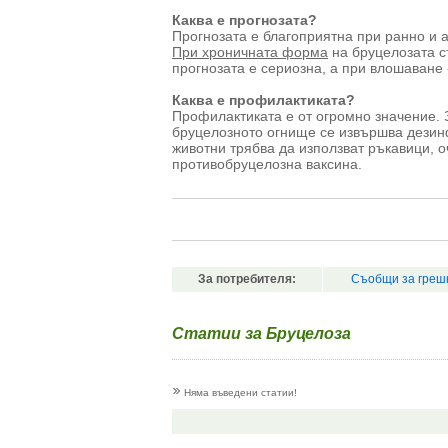
Каква е прогнозата?
Прогнозата е благоприятна при ранно и 
При хроничната форма
на бруцелозата с
прогнозата е сериозна, а при влошаване 
Каква е профилактиката?
Профилактиката е от огромно значение. 
бруцелозното огнище се извършва дезин
животни трябва да използват ръкавици, о
противобруцелозна ваксина.
За потребителя:
Съобщи за греш
Статии за Бруцелоза
Няма въведени статии!