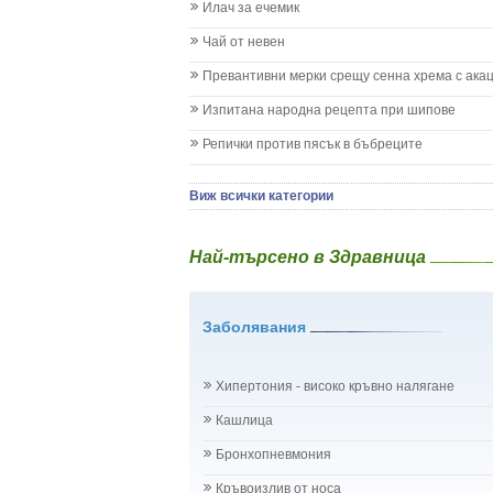
Илач за ечемик
Имунизационен календар
Кашлица при бебето и детето
Чай от невен
Коклюш при бебето и детето
Превантивни мерки срещу сенна хрема с ака
Колики
Менингит
Изпитана народна рецепта при шипове
Млечни зъби
Репички против пясък в бъбреците
Млечница
Морбили
Нощно напикаване - енуреза
Виж всички категории
Отит
Отравяне
Най-търсено в Здравница
Плач
Подсичане
Проблеми в пикочните пътища и бъбреците
Заболявания
Проблеми с очите на бебето и детето
Разстройство - диария при бебето и детето
Рахит
Хипертония - високо кръвно налягане
Рубеола
Температура - висока
Кашлица
Травми на бебето и детето
Бронхопневмония
Хрема при бебето и детето
Категория:
НА БЪБРЕЦИТЕ И ОТДЕЛИТЕЛНАТ
Кръвоизлив от носа