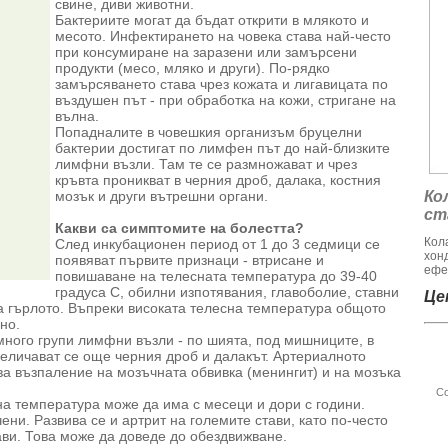
свине, диви животни.
Бактериите могат да бъдат открити в млякото и
месото. Инфектирането на човека става най-често
при консумиране на заразени или замърсени
продукти (месо, мляко и други). По-рядко
замърсяването става чрез кожата и лигавицата по
въздушен път - при обработка на кожи, стригане на
вълна.
Попадналите в човешкия организъм бруцелни
бактерии достигат по лимфен път до най-близките
лимфни възли. Там те се размножават и чрез
кръвта проникват в черния дроб, далака, костния
мозък и други вътрешни органи.
Ко
ст
Какви са симптомите на болестта?
Кол
След инкубационен период от 1 до 3 седмици се
хон
появяват първите признаци - втрисане и
ефе
повишаване на телесната температура до 39-40
градуса С, обилни изпотявания, главоболие, ставни
Цен
на гърлото. Въпреки високата телесна температура общото
но.
много групи лимфни възли - по шията, под мишниците, в
величават се още черния дроб и далакът. Артериалното
ва възпаление на мозъчната обвивка (менингит) и на мозъка
Со
а температура може да има с месеци и дори с години.
ени. Развива се и артрит на големите стави, като по-често
ави. Това може да доведе до обездвижване.