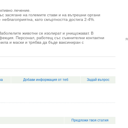
активно лечение.
ъс засягане на големите стави и на вътрешни органи
- неблагоприятна, като смъртността достига 2-4%.
Заболелите животни се изолират и унищожават. В
фекция. Персонал, работещ със съмнителни контактни
Я
чила и маски и трябва да бъде ваксиниран с
ка
Добави информация от теб
Задай въпрос
Предложи твоя статия