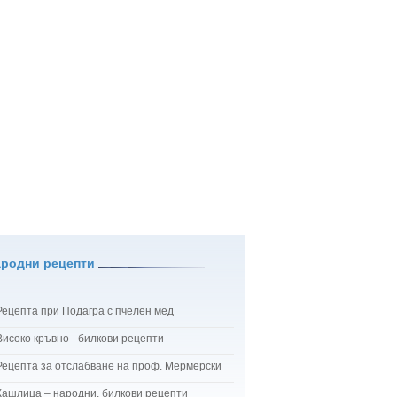
ародни рецепти
Рецепта при Подагра с пчелен мед
Високо кръвно - билкови рецепти
Рецепта за отслабване на проф. Мермерски
Кашлица – народни, билкови рецепти