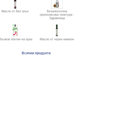
Масло от бял трън
Безалкохолна
прополисова тинктура -
Здравница
бълков пектин на прах
Масло от черен кимион
Всички продукти