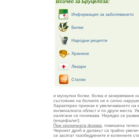
Всичко за Бруцелоза:
Информация за заболяването
Билки
Народни рецепти
Хранене
Лекари
Статии
и мускулни болки, болка и зачервяване 
състояние на болните не е силно наруше
Характерен признак е увеличаването на 
ингвиналната област и по други места. У
налягане се понижава. Нерядко се разви
(енцефалит).
При хроничната форма,
повишена телесн
Черният дроб и далакът са трайно увелич
се засягат тазобедрените и коленните ст