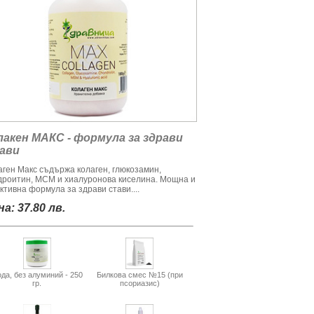
лакен МАКС - формула за здрави
ави
аген Макс съдържа колаген, глюкозамин,
дроитин, МСМ и хиалуронова киселина. Мощна и
ктивна формула за здрави стави....
а: 37.80 лв.
да, без алуминий - 250
Билкова смес №15 (при
гр.
псориазис)