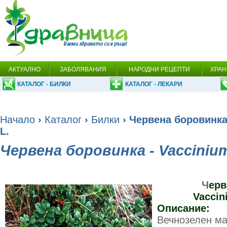
АКТУАЛНО
ЗАБОЛЯВАНИЯ
НАРОДНИ РЕЦЕПТИ
ХРАН
КАТАЛОГ - БИЛКИ
КАТАЛОГ - ЛЕКАРИ
Начало
›
Каталог
›
Билки
› Червена боровинка 
L.
Червена боровинка - Vaccinium 
Ч
ерв
Vaccini
Описание:
Вечнозелен ма