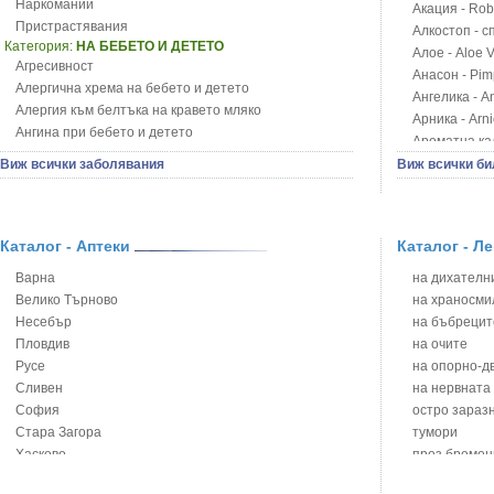
Наркомании
Акация - Rob
Пристрастявания
Алкостоп - с
Категория:
НА БЕБЕТО И ДЕТЕТО
Алое - Aloe 
Агресивност
Анасон - Pim
Алергична хрема на бебето и детето
Ангелика - An
Алергия към белтъка на кравето мляко
Арника - Arn
Ангина при бебето и детето
Ароматна кал
Анемия при бебето и детето
Арония - So
Виж всички заболявания
Виж всички би
Апетит - пълни деца
Бабини зъби -
Аромотерапия и децата
Билки за ба
Безапетитие при бебето и детето
Блатен аир -
Бронхиална астма при бебето и детето
Каталог - Аптеки
Каталог - Л
Блатен тъжни
Бронхит и пневмония при деца
Блян
Варна
на дихателни
Варицела
Бобови шушул
Велико Търново
на храносми
Висока температура на бебето и детето
Божур - Paeo
Несебър
на бъбрецит
Възпаление на ушите на бебето и детето
Борови връхче
Пловдив
на очите
Глисти
Босилек - Oc
Русе
на опорно-д
Грижа за пъпа на новороденото
Брей - Tamu
Сливен
на нервната
Грип при бебето и детето
Брош - Rubia 
София
остро зараз
Гърч
Бръшлян - He
Стара Загора
тумори
Да отгледам и възпитам детето си
Бряст - Ulmu
Хасково
през бремен
Детска церебрална парализа
Бушменски от
Ямбол
на сърцето 
Детски аутизъм