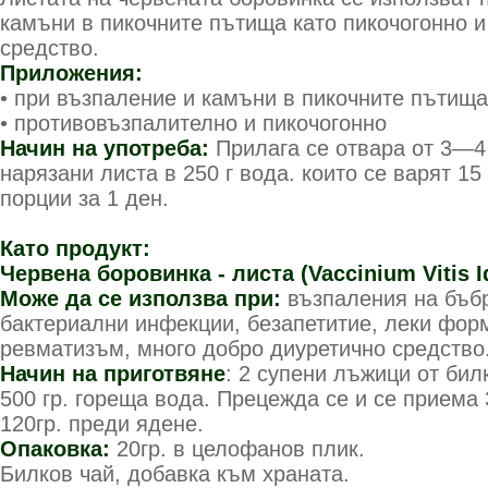
камъни в пикочните пътища като пикочогонно 
средство.
Приложения:
• при възпаление и камъни в пикочните пътища
• противовъзпалително и пикочогонно
Начин на употреба:
Прилага се отвара от 3—4
нарязани листа в 250 г вода. които се варят 15
порции за 1 ден.
Като продукт:
Червена боровинка - листа (Vaccinium Vitis I
Може да се използва при:
възпаления на бъбр
бактериални инфекции, безапетитие, леки фор
ревматизъм, много добро диуретично средство
Начин на приготвяне
: 2 супени лъжици от бил
500 гр. гореща вода. Прецежда се и се приема 
120гр. преди ядене.
Опаковка:
20гр. в целофанов плик.
Билков чай, добавка към храната.