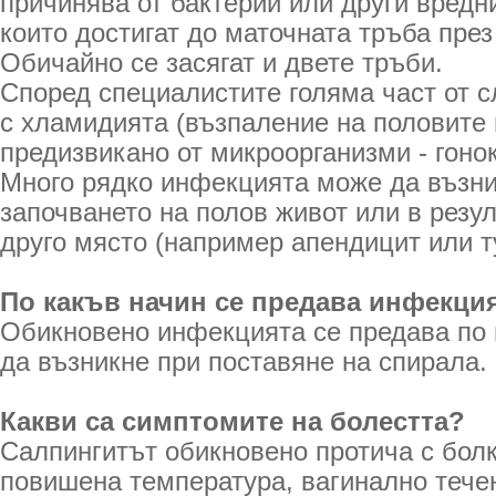
причинява от бактерии или други вредн
които достигат до маточната тръба пре
Обичайно се засягат и двете тръби.
Според специалистите голяма част от с
с хламидията (възпаление на половите
предизвикано от микроорганизми - гонок
Много рядко инфекцията може да възни
започването на полов живот или в резу
друго място (например апендицит или т
По какъв начин се предава инфекци
Обикновено инфекцията се предава по 
да възникне при поставяне на спирала.
Какви са симптомите на болестта?
Салпингитът обикновено протича с болк
повишена температура, вагинално тече