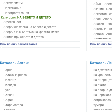
Алкохолизъм
АЙИЕ - Artemi
Наркомании
Акация - Rob
Пристрастявания
Алкостоп - с
Категория:
НА БЕБЕТО И ДЕТЕТО
Алое - Aloe 
Агресивност
Анасон - Pim
Алергична хрема на бебето и детето
Ангелика - An
Алергия към белтъка на кравето мляко
Арника - Arn
Ангина при бебето и детето
Ароматна кал
Анемия при бебето и детето
Арония - So
Виж всички заболявания
Виж всички би
Апетит - пълни деца
Бабини зъби -
Аромотерапия и децата
Билки за ба
Безапетитие при бебето и детето
Блатен аир -
Бронхиална астма при бебето и детето
Каталог - Аптеки
Каталог - Л
Блатен тъжни
Бронхит и пневмония при деца
Блян
Варна
на дихателни
Варицела
Бобови шушул
Велико Търново
на храносми
Висока температура на бебето и детето
Божур - Paeo
Несебър
на бъбрецит
Възпаление на ушите на бебето и детето
Борови връхче
Пловдив
на очите
Глисти
Босилек - Oc
Русе
на опорно-д
Грижа за пъпа на новороденото
Брей - Tamu
Сливен
на нервната
Грип при бебето и детето
Брош - Rubia 
София
остро зараз
Гърч
Бръшлян - He
Стара Загора
тумори
Да отгледам и възпитам детето си
Бряст - Ulmu
Хасково
през бремен