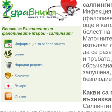
салпинги
Инфекция 
(фалопиев
още и кат
Всичко за Възпаление на
болест на 
фалопиевите търби - салпингит:
Маточните
Информация за заболяването
изпълват 
да се раз
Билки
и тръбата
сбръчкана
Народни рецепти
запушена,
Хранене
безплодие
Лекари
Какви са 
Статии
възниква
Салпингит