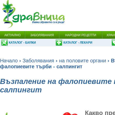
АКТУАЛНО
ЗАБОЛЯВАНИЯ
НАРОДНИ РЕЦЕПТИ
ХРАН
КАТАЛОГ - БИЛКИ
КАТАЛОГ - ЛЕКАРИ
Начало
›
Заболявания
›
на половите органи
› В
фалопиевите търби - салпингит
Възпаление на фалопиевите 
салпингит
Какво пр