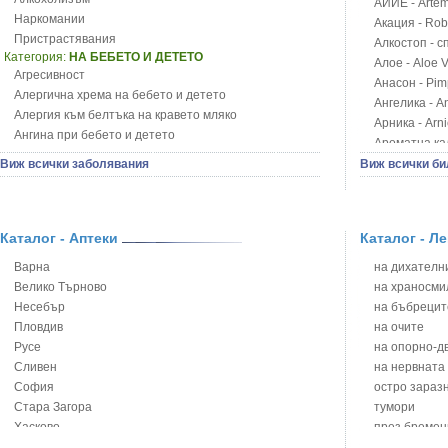
АЙИЕ - Artemi
Наркомании
Акация - Rob
Пристрастявания
Алкостоп - с
Категория:
НА БЕБЕТО И ДЕТЕТО
Алое - Aloe 
Агресивност
Анасон - Pim
Алергична хрема на бебето и детето
Ангелика - An
Алергия към белтъка на кравето мляко
Арника - Arn
Ангина при бебето и детето
Ароматна кал
Анемия при бебето и детето
Арония - So
Виж всички заболявания
Виж всички би
Апетит - пълни деца
Бабини зъби -
Аромотерапия и децата
Билки за ба
Безапетитие при бебето и детето
Блатен аир -
Бронхиална астма при бебето и детето
Каталог - Аптеки
Каталог - Л
Блатен тъжни
Бронхит и пневмония при деца
Блян
Варна
на дихателни
Варицела
Бобови шушул
Велико Търново
на храносми
Висока температура на бебето и детето
Божур - Paeo
Несебър
на бъбрецит
Възпаление на ушите на бебето и детето
Борови връхче
Пловдив
на очите
Глисти
Босилек - Oc
Русе
на опорно-д
Грижа за пъпа на новороденото
Брей - Tamu
Сливен
на нервната
Грип при бебето и детето
Брош - Rubia 
София
остро зараз
Гърч
Бръшлян - He
Стара Загора
тумори
Да отгледам и възпитам детето си
Бряст - Ulmu
Хасково
през бремен
Детска церебрална парализа
Бушменски от
Ямбол
на сърцето 