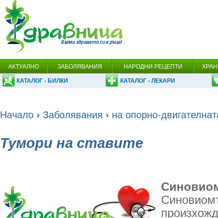
АКТУАЛНО
ЗАБОЛЯВАНИЯ
НАРОДНИ РЕЦЕПТИ
ХРАН
КАТАЛОГ - БИЛКИ
КАТАЛОГ - ЛЕКАРИ
Начало
›
Заболявания
›
на опорно-двигателнат
Тумори на ставите
Синовио
Синовиомъ
произхожд