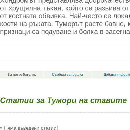
Хондромът представлява доброкачеств
от хрущялна тъкан, който се развива о
от костната обвивка. Най-често се лок
кости на ръката. Туморът расте бавно, 
признаци са подуване и болка в засегна
За потребителя:
Съобщи за грешка
Добави информ
Статии за Тумори на ставите
Няма въведени статии!