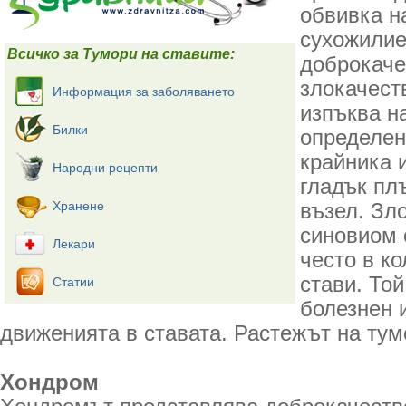
обвивка н
сухожилие
Всичко за Тумори на ставите:
доброкаче
злокачест
Информация за заболяването
изпъква н
Билки
определен
крайника 
Народни рецепти
гладък пл
Хранене
възел. Зл
синовиом 
Лекари
често в ко
стави. То
Статии
болезнен 
движенията в ставата. Растежът на тум
Хондром