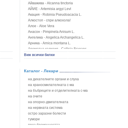
Айважива - Alcanna tinctoria
АЙИЕ - Artemisia argyi Levl
Акация - Robinia Pseudoacacia L.
Алкостоп - спри алкохола!
Алое - Aloe Vera
Анасон - Pimpinela Anisum L.
Ангелика - Angelica Archangelica L.
Арника - Arnica montana L.
Ароматна кализия - Callisia Fragans
Арония - Sorbus melanocorpa
Виж всички билки
Бабини зъби - Tribulus terrestris
Билки за бани при хемороиди
Каталог - Лекари
Блатен аир - Acorus calamus L.
Блатен тъжник - Spirea ulmaria L.
на дихателните органи и слуха
Блян
на храносмилателната с-ма
Бобови шушулки - Phaseolus Vulgaris L.
на бъбреците и отделителната с-ма
Божур - Paeonia Decora
на очите
Борови връхчета - Pinus sylvestris
на опорно-двигателната
Босилек - Ocimum Basillicum
на нервната система
Брей - Tamus Communis
остро заразни болести
Брош - Rubia tinctorum L.
тумори
Бръшлян - Hedera helix L.
през бременността