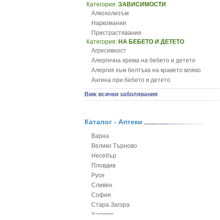
Категория:
ЗАВИСИМОСТИ
Алкохолизъм
Наркомании
Пристрастявания
Категория:
НА БЕБЕТО И ДЕТЕТО
Агресивност
Алергична хрема на бебето и детето
Алергия към белтъка на кравето мляко
Ангина при бебето и детето
Анемия при бебето и детето
Виж всички заболявания
Апетит - пълни деца
Аромотерапия и децата
Безапетитие при бебето и детето
Каталог - Аптеки
Бронхиална астма при бебето и детето
Варна
Бронхит и пневмония при деца
Велико Търново
Варицела
Несебър
Висока температура на бебето и детето
Пловдив
Възпаление на ушите на бебето и детето
Русе
Глисти
Сливен
Грижа за пъпа на новороденото
София
Грип при бебето и детето
Стара Загора
Гърч
Хасково
Да отгледам и възпитам детето си