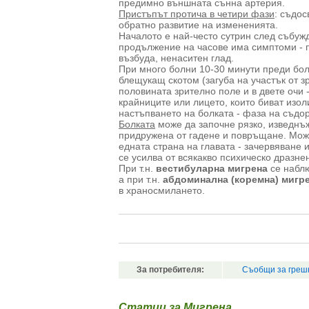
предимно външната сънна артерия.
Пристъпът протича в четири фази
: съдо
обратно развитие на измененията.
Началото е най-често сутрин след събужд
продължение на часове има симптоми - п
възбуда, ненаситен глад.
При много болни 10-30 минути преди бол
блещукащ скотом (загуба на участък от з
половината зрително поле и в двете очи -
крайниците или лицето, които биват изол
настъпването на болката - фаза на съдор
Болката
може да започне рязко, изведнъж
придружена от гадене и повръщане. Може
едната страна на главата - зачервяване 
се усилва от всякакво психическо дразне
При т.н.
вестибуларна мигрена
се наблю
а при т.н.
абдоминална (коремна) мигр
в храносмилането.
За потребителя:
Съобщи за греш
Статии за Мигрена