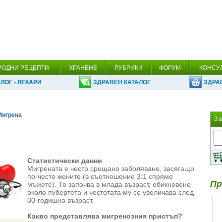
РОДНИ РЕЦЕПТИ
ХРАНЕНЕ
РУБРИКИ
ФОРУМ
КОНСУ
ЛОГ - ЛЕКАРИ
ЗДРАВЕН КАТАЛОГ
ЗДРА
Мигрена
З
Статистически данни
Мигрената е често срещано заболяване, засягащо
по-често жените (в съотношение 3:1 спрямо
Пр
мъжете). То започва в млада възраст, обикновено
около пубертета и честотата му се увеличава след
30-годишна възраст.
Какво представлява мигренозния пристъп?