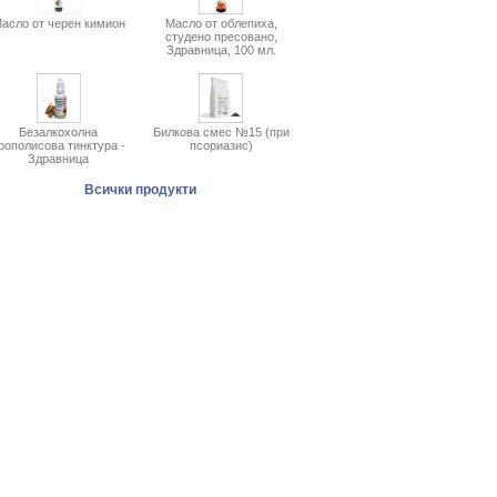
асло от черен кимион
Масло от облепиха,
студено пресовано,
Здравница, 100 мл.
Безалкохолна
Билкова смес №15 (при
рополисова тинктура -
псориазис)
Здравница
Всички продукти