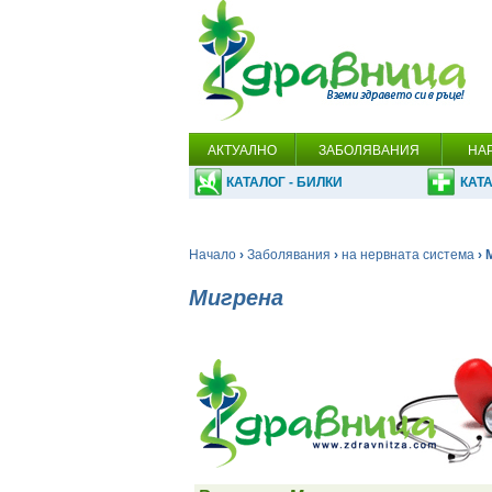
АКТУАЛНО
ЗАБОЛЯВАНИЯ
НА
КАТАЛОГ - БИЛКИ
КАТА
Начало
›
Заболявания
›
на нервната система
› 
Мигрена