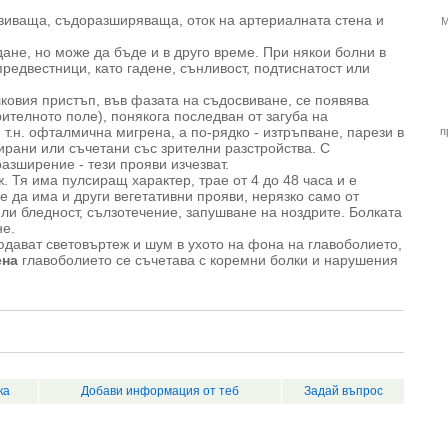
свиваща, съдоразширяваща, оток на артериалната стена и
М
ане, но може да бъде и в друго време. При някои болни в
редвестници, като гадене, сънливост, подтиснатост или
ковия пристъп, във фазата на съдосвиване, се появява
рителното поле), понякога последван от загуба на
 т.н. офталмична мигрена, а по-рядко - изтръпване, парези в
п
ирани или съчетани със зрителни разстройства. С
азширение - тези прояви изчезват.
. Тя има пулсиращ характер, трае от 4 до 48 часа и е
 да има и други вегетативни прояви, нерязко само от
или бледност, сълзотечение, запушване на ноздрите. Болката
не.
дават световъртеж и шум в ухото на фона на главоболието,
ена
главоболието се съчетава с коремни болки и нарушения
ка
Добави информация от теб
Задай въпрос