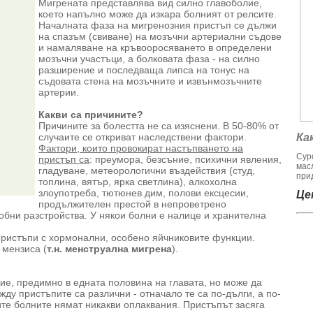
Мигрената представлява вид силно главоболие,
което напълно може да изкара болният от релсите.
Началната фаза на мигренозния пристъп се дължи
на спазъм (свиване) на мозъчни артериални съдове
и намаляване на кръвооросяването в определени
мозъчни участъци, а болковата фаза - на силно
разширение и последваща липса на тонус на
съдовата стена на мозъчните и извънмозъчните
артерии.
Какви са причините?
Причините за болестта не са изяснени. В 50-80% от
случаите се откриват наследствени фактори.
Ка
Фактори, които провокират настъпването на
Сур
пристъп са
: преумора, безсъние, психични явления,
мас
гладуване, метеорологични въздействия (студ,
при
топлина, вятър, ярка светлина), алкохолна
злоупотреба, тютюнев дим, полови ексцесии,
Цен
продължителен престой в непроветрено
бни разстройства. У някои болни е налице и хранителна
пристъпи с хормонални, особено яйчниковите функции.
 мензиса (
т.н. менструална мигрена
).
ие, предимно в едната половина на главата, но може да
ду пристъпите са различни - отначало те са по-дълги, а по-
ите болните нямат никакви оплаквания. Пристъпът засяга