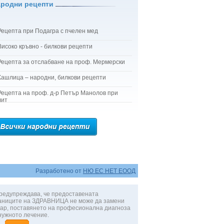
ародни рецепти
Рецепта при Подагра с пчелен мед
Високо кръвно - билкови рецепти
Рецепта за отслабване на проф. Мермерски
Кашлица – народни, билкови рецепти
Рецепта на проф. д-р Петър Манолов при
лит
Разработено от
НЮ ЕС НЕТ ЕООД
редупреждава, че предоставената
аниците на ЗДРАВНИЦА не може да замени
ар, поставянето на професионална диагноза
нужното лечение.