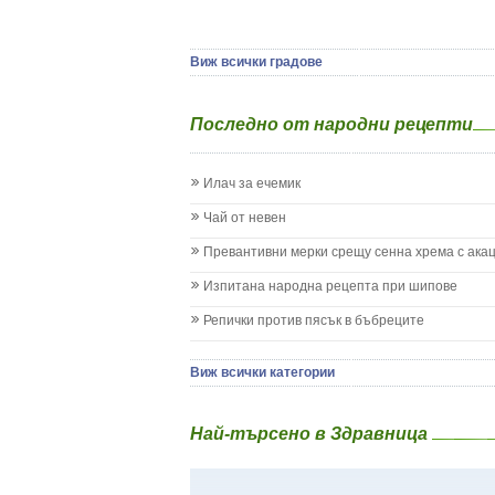
Ямбол
Детска церебрална парализа
Детски аутизъм
Детски диабет
Виж всички градове
Екземи при деца
Епилепсия при деца
Последно от народни рецепти
Жълтеница
Запек на бебето и детето
Заушка
Илач за ечемик
Имунизационен календар
Кашлица при бебето и детето
Чай от невен
Коклюш при бебето и детето
Превантивни мерки срещу сенна хрема с ака
Колики
Менингит
Изпитана народна рецепта при шипове
Млечни зъби
Репички против пясък в бъбреците
Млечница
Морбили
Нощно напикаване - енуреза
Виж всички категории
Отит
Отравяне
Най-търсено в Здравница
Плач
Подсичане
Проблеми в пикочните пътища и бъбреците