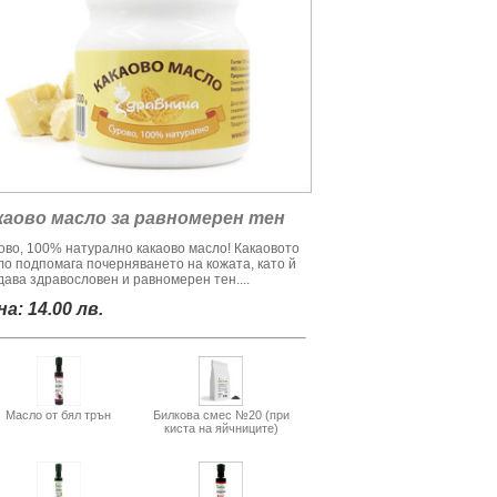
каово масло за равномерен тен
ово, 100% натурално какаово масло! Какаовото
ло подпомага почерняването на кожата, като й
дава здравословен и равномерен тен....
а: 14.00 лв.
Масло от бял трън
Билкова смес №20 (при
киста на яйчниците)