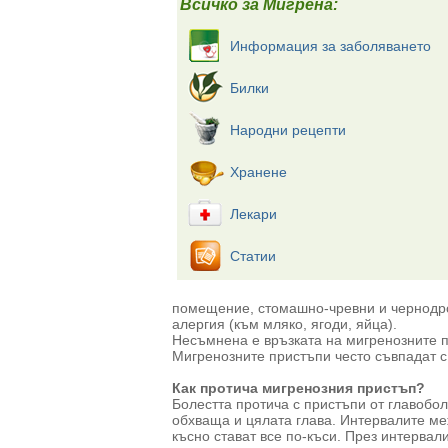
Всичко за Мигрена:
Информация за заболяването
Билки
Народни рецепти
Хранене
Лекари
Статии
помещение, стомашно-чревни и чернодро
алергия (към мляко, ягоди, яйца).
Несъмнена е връзката на мигренозните 
Мигренозните пристъпи често съвпадат с
Как протича мигренозния пристъп?
Болестта протича с пристъпи от главобол
обхваща и цялата глава. Интервалите меж
късно стават все по-къси. През интервал