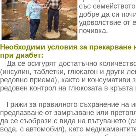
със семейството
добре да си поч
удоволствие от 
почивка.
Необходими условия за прекарване 
при диабет:
- Да се осигурят достатъчно количест
(инсулин, таблетки, глюкагон и други ле
редовно приема), както и консумативи 
редовен контрол на глюкозата в кръвта 
- Грижи за правилното съхранение на и
предпазване от замръзване или претоп
да се съобрази с вида на пътуването (с
вода, с автомобил), като медикаментит