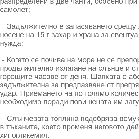
разпределени в две чанти, особено при
самолет;
- Задължително е запасяването срещу 
носене на 15 г захар и храна за евенту
нужда;
- Когато се почива на море не се преп
продължително излагане на слънце и ст
горещите часове от деня. Шапката е а
задължителна за предпазване от прегр
удар. Приемането на по-голямо количес
необходимо поради повишената им загу
- Слънчевата топлина подобрява всмук
в тъканите, което променя неговото дей
хипогликемия.