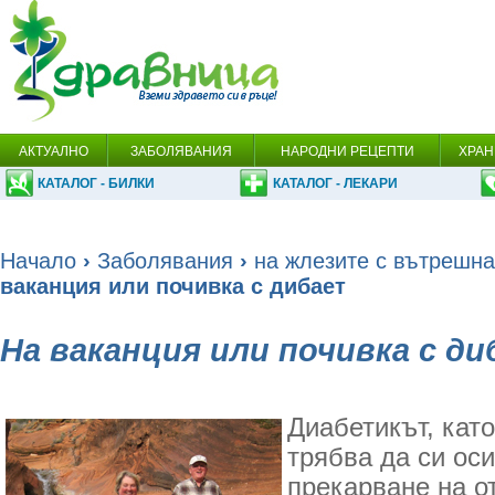
АКТУАЛНО
ЗАБОЛЯВАНИЯ
НАРОДНИ РЕЦЕПТИ
ХРАН
КАТАЛОГ - БИЛКИ
КАТАЛОГ - ЛЕКАРИ
Начало
›
Заболявания
›
на жлезите с вътрешна
ваканция или почивка с дибает
На ваканция или почивка с д
Диабетикът, като
трябва да си оси
прекарване на от