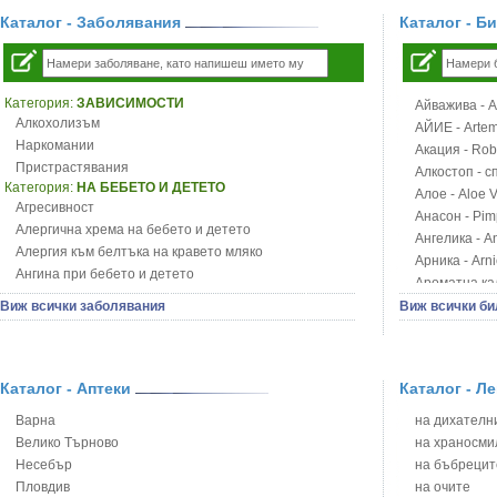
Каталог - Заболявания
Каталог - Б
Категория:
ЗАВИСИМОСТИ
Айважива - Al
Алкохолизъм
АЙИЕ - Artemi
Наркомании
Акация - Rob
Пристрастявания
Алкостоп - с
Категория:
НА БЕБЕТО И ДЕТЕТО
Алое - Aloe 
Агресивност
Анасон - Pim
Алергична хрема на бебето и детето
Ангелика - An
Алергия към белтъка на кравето мляко
Арника - Arn
Ангина при бебето и детето
Ароматна кал
Анемия при бебето и детето
Арония - So
Виж всички заболявания
Виж всички би
Апетит - пълни деца
Бабини зъби -
Аромотерапия и децата
Билки за ба
Безапетитие при бебето и детето
Блатен аир -
Бронхиална астма при бебето и детето
Каталог - Аптеки
Каталог - Л
Блатен тъжни
Бронхит и пневмония при деца
Блян
Варна
на дихателни
Варицела
Бобови шушул
Велико Търново
на храносми
Висока температура на бебето и детето
Божур - Paeo
Несебър
на бъбрецит
Възпаление на ушите на бебето и детето
Борови връхче
Пловдив
на очите
Глисти