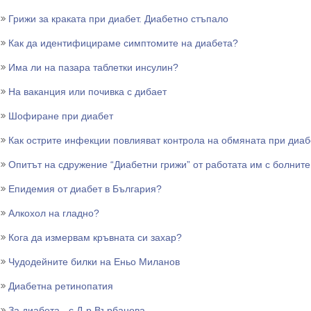
Грижи за краката при диабет. Диабетно стъпало
Как да идентифицираме симптомите на диабета?
Има ли на пазара таблетки инсулин?
На ваканция или почивка с дибает
Шофиране при диабет
Как острите инфекции повлияват контрола на обмяната при диаб
Опитът на сдружение “Диабетни грижи” от работата им с болните
Епидемия от диабет в България?
Алкохол на гладно?
Кога да измервам кръвната си захар?
Чудодейните билки на Еньо Миланов
Диабетна ретинопатия
За диабета - с Д-р Върбанова